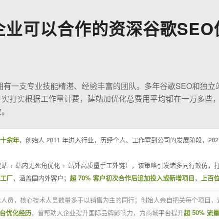
企业可以合作的资深谷歌SEO
O拥有一支专业技能精湛、经验丰富的团队。多年谷歌SEO和独立
；实打实根据工作量计费，建站加优化总费用平均都在一万多些
效。
十余年
，创始人 2011 年进入行业，历经个人、工作室到公司的发展阶段，20
站 + 站内无死角优化 + 站外高质量手工外链），该策略引发诸多同行效仿，打
业工厂
，涵盖国内外客户；
超 70% 客户初次合作后追加投入或新增项目
，
上百
技术人员，核心技术人员数量多于以销售为主的同行；创始人亲自把关每个项目，
平台优化经历
，曾帮助大企业提升国际品牌影响力，为商城平台提升
超 50% 流