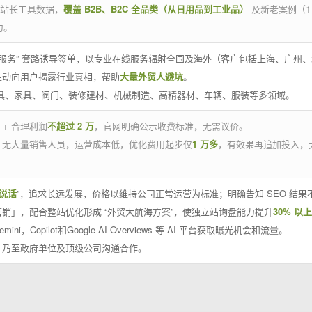
官方站长工具数据，
覆盖 B2B、B2C 全品类（从日用品到工业品）
及新老案例（1
力。
 线下服务” 套路诱导签单，以专业在线服务辐射全国及海外（客户包括上海、广
主动向用户揭露行业真相，帮助
大量外贸人避坑
。
工具、家具、阀门、装修建材、机械制造、高精器材、车辆、服装等多领域。
 + 合理利润
不超过 2 万
，官网明确公示收费标准，无需议价。
，无大量销售人员，运营成本低，优化费用起步仅
1 万多
，有效果再追加投入，
说话
”，追求长远发展，价格以维持公司正常运营为标准；明确告知 SEO 结
销」，配合整站优化形成 “外贸大航海方案”，使独立站询盘能力提升
30% 以上
emini，Copilot和Google AI Overviews 等 AI 平台获取曝光机会和流量。
，乃至政府单位及顶级公司沟通合作。