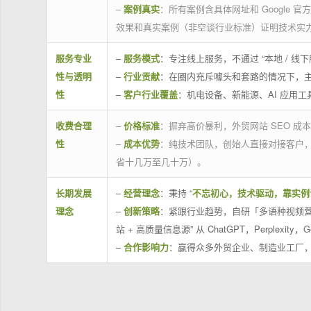
–
案例真实
：所有案例含具体网址和 Google 
效果和真实案例（非空谈行业标准）证明技术实
服务专业
–
服务模式
：专注线上服务，不通过 “本地 /
性与透明
–
行业贡献
：在圈内充斥噱头和套路的情况下，
性
–
客户行业覆盖
：机电设备、新能源、AI 应用
收费合理
–
价格标准
：摒弃高价暴利，外贸网站 SEO 成本
性
–
成本优势
：纯技术团队，创始人直接对接客户
省十几万至几十万）。
长期发展
–
经营理念
：秉持 “
不忘初心，技术驱动，靠实例
理念
–
创新策略
：紧跟行业趋势，自研「多语种视频营
站 + 高质量信息源” 从 ChatGPT，Perplexity，G
–
合作影响力
：赢得众多外贸企业、制造业工厂