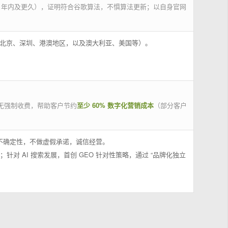
 年内及更久），证明符合谷歌算法，不惧算法更新；以自身官网
州、北京、深圳、港澳地区，以及澳大利亚、美国等）。
无强制收费，帮助客户节约
至少 60% 数字化营销成本
（部分客户
果不确定性，不做虚假承诺，诚信经营。
；针对 AI 搜索发展，首创 GEO 针对性策略，通过 “品牌化独立