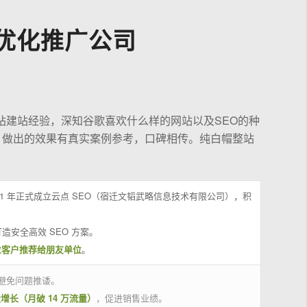
优化推广公司
站建站经验，深知谷歌喜欢什么样的网站以及SEO的种
，做出的效果有真实案例参考，口碑相传。纯白帽整站
21 年正式成立云点 SEO（宿迁文韬武略信息技术有限公司），积
造安全高效 SEO 方案。
位客户推荐给朋友单位
。
避免问题推诿。
量增长（月破 14 万流量）
，促进销售业绩。