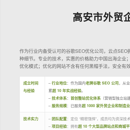
高安市外贸
作为行业内备受认可的谷歌SEO优化公司，云点SE
种细节。专业的技术，实惠的价格助力中国出海企业
优化模式；优化的网站不含有任何黑帽手法，安全有
成立时间
–
行业地位
：作为国内
老牌谷歌 SEO 公司
，从业
与经验
累
超 10 年实战经验
。
–
技术体系
：
首创整站优化体系
（营销型独立站建
–
服务规模
：已服务
超 1000 家外贸企业和制造
技术实力
–
团队配置
：定位 “精密强悍”，成员均为资深
–
项目经验
：拥有
超 10 个大型品牌站点和商城