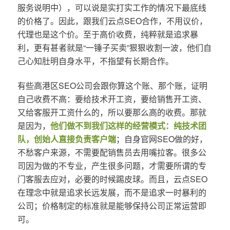
服务说明中），可以说是实打实工作的情况下最底线
的价格了。因此，跟我们云点SEO合作，不用议价，
代理也是这个价。至于高价收费，纯粹就是追求暴
利，更有甚者就是“一锤子买卖”狠狠收割一波，他们自
己心知肚明自身水平，不指望有长期合作。
有些高港区SEO公司会跟你算这个账、那个账，证明
自己收费不高：要给技术开工资，要给销售开工资、
又给客服开工资什么的，所以要那么高的收费。那就
是因为，
他们做不到我们这样的经营模式：纯技术团
队，创始人直接负责客户端
；自身官网SEO做的好，
不愁客户来源，不需要配销售员去用嘴拉客。很多公
司因为做的不专业，产生很多问题，才需要所谓的专
门客服去应对，必要的时候踢皮球。而且，云点SEO
在理念中就是追求长远发展，而不是追求一时暴利的
公司；价格制定的标准就是能够保持公司正常运营即
可。