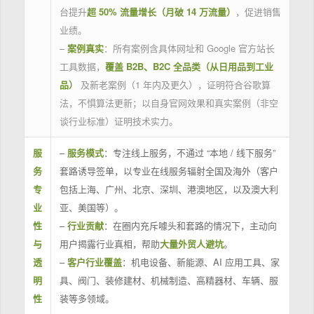
台提升
超 50% 流量增长（月破 14 万流量）
，促进销售
业绩。
–
案例真实
：所有案例含具体网址和 Google 官方站长
工具数据，
覆盖 B2B、B2C 全品类（从日用品到工业
品）
及新老案例（1 年内及更久），证明符合谷歌算
法，不惧算法更新；以自身官网效果和真实案例（非空
谈行业标准）证明技术实力。
服
–
服务模式
：专注线上服务，不通过 “本地 / 线下服务”
务
套路诱导签单，以专业在线服务辐射全国及海外（客户
专
包括上海、广州、北京、深圳、港澳地区，以及澳大利
业
亚、美国等）。
性
–
行业贡献
：在圈内充斥噱头和套路的情况下，主动向
与
用户揭露行业真相，帮助
大量外贸人避坑
。
透
–
客户行业覆盖
：机电设备、新能源、AI 应用工具、家
明
具、阀门、装修建材、机械制造、高精器材、车辆、服
性
装等多领域。