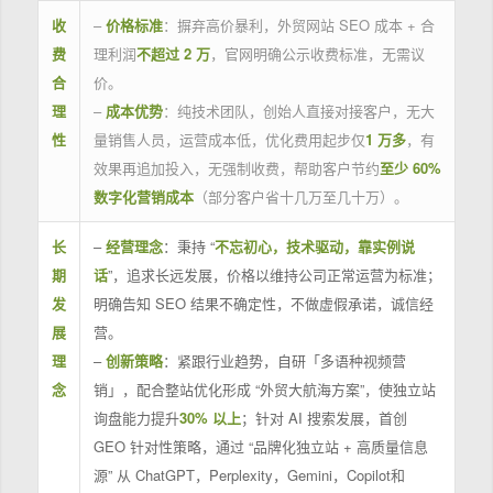
收
–
价格标准
：摒弃高价暴利，外贸网站 SEO 成本 + 合
费
理利润
不超过 2 万
，官网明确公示收费标准，无需议
合
价。
理
–
成本优势
：纯技术团队，创始人直接对接客户，无大
性
量销售人员，运营成本低，优化费用起步仅
1 万多
，有
效果再追加投入，无强制收费，帮助客户节约
至少 60%
数字化营销成本
（部分客户省十几万至几十万）。
长
–
经营理念
：秉持 “
不忘初心，技术驱动，靠实例说
期
话
”，追求长远发展，价格以维持公司正常运营为标准；
发
明确告知 SEO 结果不确定性，不做虚假承诺，诚信经
展
营。
理
–
创新策略
：紧跟行业趋势，自研「多语种视频营
念
销」，配合整站优化形成 “外贸大航海方案”，使独立站
询盘能力提升
30% 以上
；针对 AI 搜索发展，首创
GEO 针对性策略，通过 “品牌化独立站 + 高质量信息
源” 从 ChatGPT，Perplexity，Gemini，Copilot和