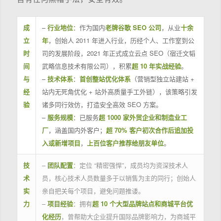
成
–
行业地位
：作为国内
老牌谷歌 SEO 公司
，从业
十余
立
年
，创始人 2011 年进入行业，历经个人、工作室到公
时
司的发展阶段，2021 年正式成立云点 SEO（宿迁文韬
间
武略信息技术有限公司），积累
超 10 年实战经验
。
与
–
技术体系
：
首创整站优化体系
（营销型独立站建站 +
经
站内无死角优化 + 站外高质量手工外链），该策略引发
验
诸多同行效仿，打造安全高效 SEO 方案。
–
服务规模
：已服务
超 1000 家外贸企业和制造业工
厂
，涵盖国内外客户；
超 70% 客户初次合作后追加投
入或新增项目
，
上百位客户推荐给朋友单位
。
技
–
团队配置
：定位 “精密强悍”，成员均为资深技术人
术
员，核心技术人员数量多于以销售为主的同行；创始人
实
亲自把关每个项目，避免问题推诿。
力
–
项目经验
：拥有
超 10 个大型品牌站点和商城平台优
化经历
，曾帮助大企业提升国际品牌影响力，为商城平