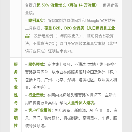
台提升
超 50% 流量增长（月破 14 万流量）
，促进销售
业绩。
–
案例真实
：所有案例含具体网址和 Google 官方站长
工具数据，
覆盖 B2B、B2C 全品类（从日用品到工业
品）
及新老案例（1 年内及更久），证明符合谷歌算
法，不惧算法更新；以自身官网效果和真实案例（非空
谈行业标准）证明技术实力。
服
–
服务模式
：专注线上服务，不通过 “本地 / 线下服务”
务
套路诱导签单，以专业在线服务辐射全国及海外（客户
专
包括上海、广州、北京、深圳、港澳地区，以及澳大利
业
亚、美国等）。
性
–
行业贡献
：在圈内充斥噱头和套路的情况下，主动向
与
用户揭露行业真相，帮助
大量外贸人避坑
。
透
–
客户行业覆盖
：机电设备、新能源、AI 应用工具、家
明
具、阀门、装修建材、机械制造、高精器材、车辆、服
性
装等多领域。