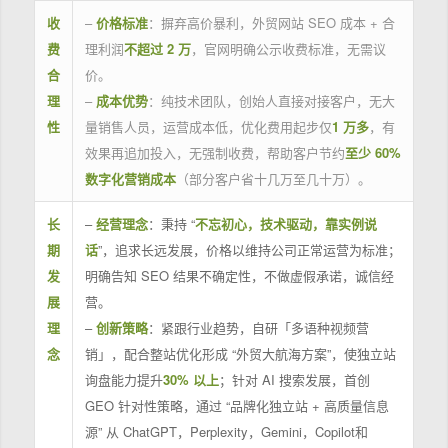
收
–
价格标准
：摒弃高价暴利，外贸网站 SEO 成本 + 合
费
理利润
不超过 2 万
，官网明确公示收费标准，无需议
合
价。
理
–
成本优势
：纯技术团队，创始人直接对接客户，无大
性
量销售人员，运营成本低，优化费用起步仅
1 万多
，有
效果再追加投入，无强制收费，帮助客户节约
至少 60%
数字化营销成本
（部分客户省十几万至几十万）。
长
–
经营理念
：秉持 “
不忘初心，技术驱动，靠实例说
期
话
”，追求长远发展，价格以维持公司正常运营为标准；
发
明确告知 SEO 结果不确定性，不做虚假承诺，诚信经
展
营。
理
–
创新策略
：紧跟行业趋势，自研「多语种视频营
念
销」，配合整站优化形成 “外贸大航海方案”，使独立站
询盘能力提升
30% 以上
；针对 AI 搜索发展，首创
GEO 针对性策略，通过 “品牌化独立站 + 高质量信息
源” 从 ChatGPT，Perplexity，Gemini，Copilot和