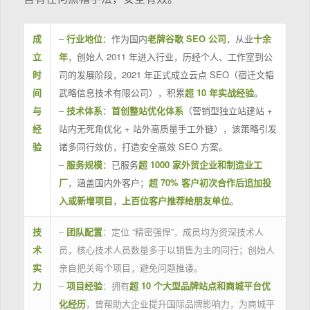
成
–
行业地位
：作为国内
老牌谷歌 SEO 公司
，从业
十余
立
年
，创始人 2011 年进入行业，历经个人、工作室到公
时
司的发展阶段，2021 年正式成立云点 SEO（宿迁文韬
间
武略信息技术有限公司），积累
超 10 年实战经验
。
与
–
技术体系
：
首创整站优化体系
（营销型独立站建站 +
经
站内无死角优化 + 站外高质量手工外链），该策略引发
验
诸多同行效仿，打造安全高效 SEO 方案。
–
服务规模
：已服务
超 1000 家外贸企业和制造业工
厂
，涵盖国内外客户；
超 70% 客户初次合作后追加投
入或新增项目
，
上百位客户推荐给朋友单位
。
技
–
团队配置
：定位 “精密强悍”，成员均为资深技术人
术
员，核心技术人员数量多于以销售为主的同行；创始人
实
亲自把关每个项目，避免问题推诿。
力
–
项目经验
：拥有
超 10 个大型品牌站点和商城平台优
化经历
，曾帮助大企业提升国际品牌影响力，为商城平