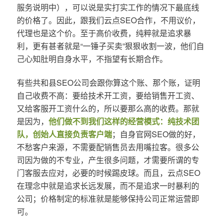
服务说明中），可以说是实打实工作的情况下最底线
的价格了。因此，跟我们云点SEO合作，不用议价，
代理也是这个价。至于高价收费，纯粹就是追求暴
利，更有甚者就是“一锤子买卖”狠狠收割一波，他们自
己心知肚明自身水平，不指望有长期合作。
有些共和县SEO公司会跟你算这个账、那个账，证明
自己收费不高：要给技术开工资，要给销售开工资、
又给客服开工资什么的，所以要那么高的收费。那就
是因为，
他们做不到我们这样的经营模式：纯技术团
队，创始人直接负责客户端
；自身官网SEO做的好，
不愁客户来源，不需要配销售员去用嘴拉客。很多公
司因为做的不专业，产生很多问题，才需要所谓的专
门客服去应对，必要的时候踢皮球。而且，云点SEO
在理念中就是追求长远发展，而不是追求一时暴利的
公司；价格制定的标准就是能够保持公司正常运营即
可。