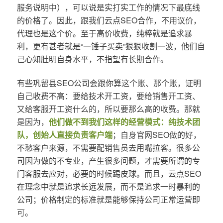
服务说明中），可以说是实打实工作的情况下最底线
的价格了。因此，跟我们云点SEO合作，不用议价，
代理也是这个价。至于高价收费，纯粹就是追求暴
利，更有甚者就是“一锤子买卖”狠狠收割一波，他们自
己心知肚明自身水平，不指望有长期合作。
有些巩留县SEO公司会跟你算这个账、那个账，证明
自己收费不高：要给技术开工资，要给销售开工资、
又给客服开工资什么的，所以要那么高的收费。那就
是因为，
他们做不到我们这样的经营模式：纯技术团
队，创始人直接负责客户端
；自身官网SEO做的好，
不愁客户来源，不需要配销售员去用嘴拉客。很多公
司因为做的不专业，产生很多问题，才需要所谓的专
门客服去应对，必要的时候踢皮球。而且，云点SEO
在理念中就是追求长远发展，而不是追求一时暴利的
公司；价格制定的标准就是能够保持公司正常运营即
可。