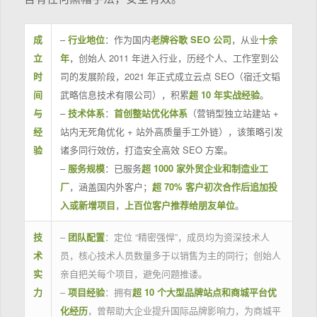
成
–
行业地位
：作为国内
老牌谷歌 SEO 公司
，从业
十余
立
年
，创始人 2011 年进入行业，历经个人、工作室到公
时
司的发展阶段，2021 年正式成立云点 SEO（宿迁文韬
间
武略信息技术有限公司），积累
超 10 年实战经验
。
与
–
技术体系
：
首创整站优化体系
（营销型独立站建站 +
经
站内无死角优化 + 站外高质量手工外链），该策略引发
验
诸多同行效仿，打造安全高效 SEO 方案。
–
服务规模
：已服务
超 1000 家外贸企业和制造业工
厂
，涵盖国内外客户；
超 70% 客户初次合作后追加投
入或新增项目
，
上百位客户推荐给朋友单位
。
技
–
团队配置
：定位 “精密强悍”，成员均为资深技术人
术
员，核心技术人员数量多于以销售为主的同行；创始人
实
亲自把关每个项目，避免问题推诿。
力
–
项目经验
：拥有
超 10 个大型品牌站点和商城平台优
化经历
，曾帮助大企业提升国际品牌影响力，为商城平