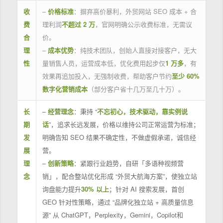
收
–
价格标准
：摒弃高价暴利，外贸网站 SEO 成本 + 合
费
理利润
不超过 2 万
，官网明确公示收费标准，无需议
合
价。
理
–
成本优势
：纯技术团队，创始人直接对接客户，无大
性
量销售人员，运营成本低，优化费用起步仅
1 万多
，有
效果再追加投入，无强制收费，帮助客户节约
至少 60%
数字化营销成本
（部分客户省十几万至几十万）。
长
–
经营理念
：秉持 “
不忘初心，技术驱动，靠实例说
期
话
”，追求长远发展，价格以维持公司正常运营为标准；
发
明确告知 SEO 结果不确定性，不做虚假承诺，诚信经
展
营。
理
–
创新策略
：紧跟行业趋势，自研「多语种视频营
念
销」，配合整站优化形成 “外贸大航海方案”，使独立站
询盘能力提升
30% 以上
；针对 AI 搜索发展，首创
GEO 针对性策略，通过 “品牌化独立站 + 高质量信息
源” 从 ChatGPT，Perplexity，Gemini，Copilot和