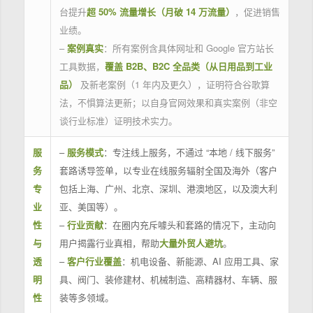
台提升
超 50% 流量增长（月破 14 万流量）
，促进销售
业绩。
–
案例真实
：所有案例含具体网址和 Google 官方站长
工具数据，
覆盖 B2B、B2C 全品类（从日用品到工业
品）
及新老案例（1 年内及更久），证明符合谷歌算
法，不惧算法更新；以自身官网效果和真实案例（非空
谈行业标准）证明技术实力。
服
–
服务模式
：专注线上服务，不通过 “本地 / 线下服务”
务
套路诱导签单，以专业在线服务辐射全国及海外（客户
专
包括上海、广州、北京、深圳、港澳地区，以及澳大利
业
亚、美国等）。
性
–
行业贡献
：在圈内充斥噱头和套路的情况下，主动向
与
用户揭露行业真相，帮助
大量外贸人避坑
。
透
–
客户行业覆盖
：机电设备、新能源、AI 应用工具、家
明
具、阀门、装修建材、机械制造、高精器材、车辆、服
性
装等多领域。