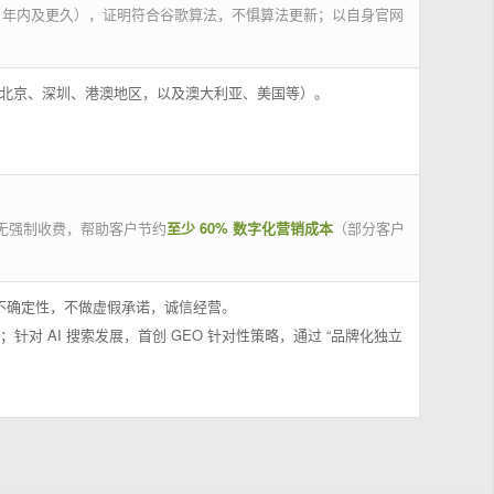
 年内及更久），证明符合谷歌算法，不惧算法更新；以自身官网
州、北京、深圳、港澳地区，以及澳大利亚、美国等）。
无强制收费，帮助客户节约
至少 60% 数字化营销成本
（部分客户
果不确定性，不做虚假承诺，诚信经营。
；针对 AI 搜索发展，首创 GEO 针对性策略，通过 “品牌化独立