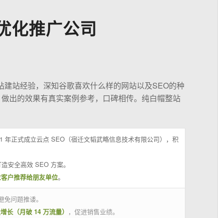
优化推广公司
站建站经验，深知谷歌喜欢什么样的网站以及SEO的种
，做出的效果有真实案例参考，口碑相传。纯白帽整站
21 年正式成立云点 SEO（宿迁文韬武略信息技术有限公司），积
造安全高效 SEO 方案。
位客户推荐给朋友单位
。
避免问题推诿。
量增长（月破 14 万流量）
，促进销售业绩。