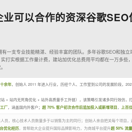
企业可以合作的资深谷歌SEO
O拥有一支专业技能精湛、经验丰富的团队。多年谷歌SEO和独立
；实打实根据工作量计费，建站加优化总费用平均都在一万多些
效。
十余年
，创始人 2011 年进入行业，历经个人、工作室到公司的发展阶段，20
站 + 站内无死角优化 + 站外高质量手工外链），该策略引发诸多同行效仿，打
业工厂
，涵盖国内外客户；
超 70% 客户初次合作后追加投入或新增项目
，
上百
技术人员，核心技术人员数量多于以销售为主的同行；创始人亲自把关每个项目，
平台优化经历
，曾帮助大企业提升国际品牌影响力，为商城平台提升
超 50% 流