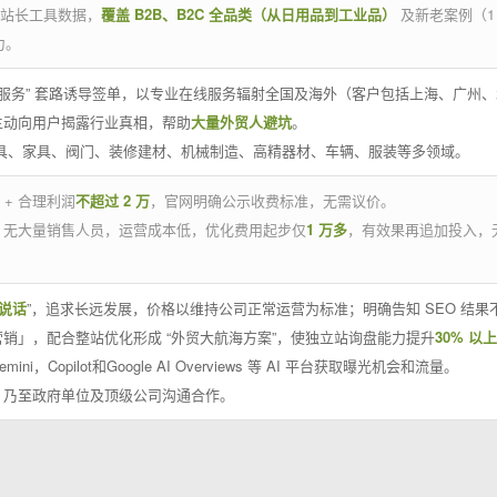
官方站长工具数据，
覆盖 B2B、B2C 全品类（从日用品到工业品）
及新老案例（1
力。
 线下服务” 套路诱导签单，以专业在线服务辐射全国及海外（客户包括上海、广
主动向用户揭露行业真相，帮助
大量外贸人避坑
。
工具、家具、阀门、装修建材、机械制造、高精器材、车辆、服装等多领域。
 + 合理利润
不超过 2 万
，官网明确公示收费标准，无需议价。
，无大量销售人员，运营成本低，优化费用起步仅
1 万多
，有效果再追加投入，
说话
”，追求长远发展，价格以维持公司正常运营为标准；明确告知 SEO 结
销」，配合整站优化形成 “外贸大航海方案”，使独立站询盘能力提升
30% 以上
emini，Copilot和Google AI Overviews 等 AI 平台获取曝光机会和流量。
，乃至政府单位及顶级公司沟通合作。