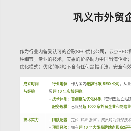
巩义市外贸
作为行业内备受认可的谷歌SEO优化公司，云点SE
种细节。专业的技术，实惠的价格助力中国出海企业
优化模式；优化的网站不含有任何黑帽手法，安全有
成立时间
–
行业地位
：作为国内
老牌谷歌 SEO 公司
，从业
与经验
累
超 10 年实战经验
。
–
技术体系
：
首创整站优化体系
（营销型独立站建
–
服务规模
：已服务
超 1000 家外贸企业和制造
技术实力
–
团队配置
：定位 “精密强悍”，成员均为资深
–
项目经验
：拥有
超 10 个大型品牌站点和商城