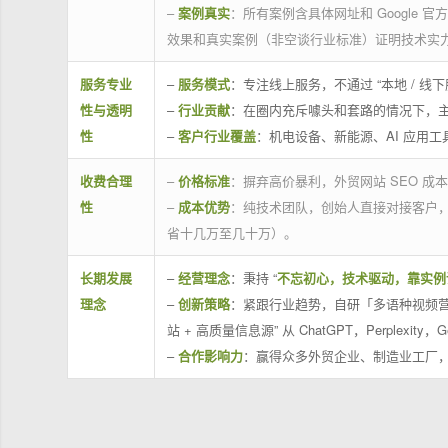
–
案例真实
：所有案例含具体网址和 Google 
效果和真实案例（非空谈行业标准）证明技术实
服务专业
–
服务模式
：专注线上服务，不通过 “本地 /
性与透明
–
行业贡献
：在圈内充斥噱头和套路的情况下，
性
–
客户行业覆盖
：机电设备、新能源、AI 应用
收费合理
–
价格标准
：摒弃高价暴利，外贸网站 SEO 成本
性
–
成本优势
：纯技术团队，创始人直接对接客户
省十几万至几十万）。
长期发展
–
经营理念
：秉持 “
不忘初心，技术驱动，靠实例
理念
–
创新策略
：紧跟行业趋势，自研「多语种视频营
站 + 高质量信息源” 从 ChatGPT，Perplexity，G
–
合作影响力
：赢得众多外贸企业、制造业工厂