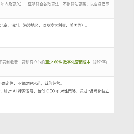
 年内及更久），证明符合谷歌算法，不惧算法更新；以自身官网
州、北京、深圳、港澳地区，以及澳大利亚、美国等）。
无强制收费，帮助客户节约
至少 60% 数字化营销成本
（部分客户
果不确定性，不做虚假承诺，诚信经营。
；针对 AI 搜索发展，首创 GEO 针对性策略，通过 “品牌化独立