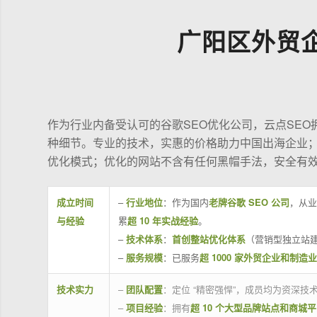
广阳区外贸
作为行业内备受认可的谷歌SEO优化公司，云点SE
种细节。专业的技术，实惠的价格助力中国出海企业
优化模式；优化的网站不含有任何黑帽手法，安全有
成立时间
–
行业地位
：作为国内
老牌谷歌 SEO 公司
，从业
与经验
累
超 10 年实战经验
。
–
技术体系
：
首创整站优化体系
（营销型独立站建
–
服务规模
：已服务
超 1000 家外贸企业和制造
技术实力
–
团队配置
：定位 “精密强悍”，成员均为资深
–
项目经验
：拥有
超 10 个大型品牌站点和商城