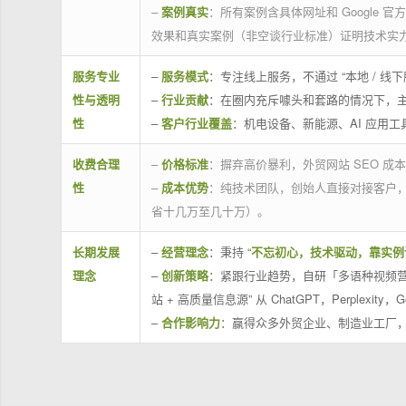
–
案例真实
：所有案例含具体网址和 Google 
效果和真实案例（非空谈行业标准）证明技术实
服务专业
–
服务模式
：专注线上服务，不通过 “本地 /
性与透明
–
行业贡献
：在圈内充斥噱头和套路的情况下，
性
–
客户行业覆盖
：机电设备、新能源、AI 应用
收费合理
–
价格标准
：摒弃高价暴利，外贸网站 SEO 成本
性
–
成本优势
：纯技术团队，创始人直接对接客户
省十几万至几十万）。
长期发展
–
经营理念
：秉持 “
不忘初心，技术驱动，靠实例
理念
–
创新策略
：紧跟行业趋势，自研「多语种视频营
站 + 高质量信息源” 从 ChatGPT，Perplexity，G
–
合作影响力
：赢得众多外贸企业、制造业工厂