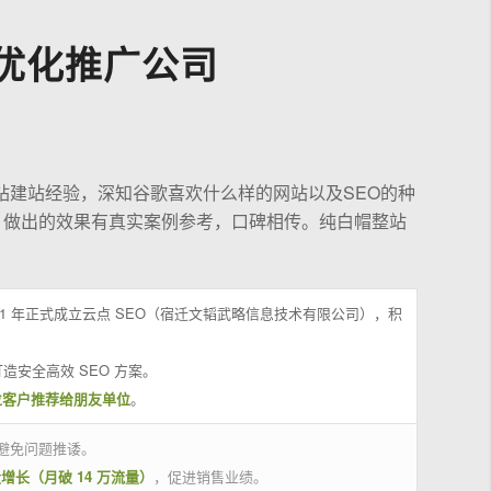
优化推广公司
站建站经验，深知谷歌喜欢什么样的网站以及SEO的种
，做出的效果有真实案例参考，口碑相传。纯白帽整站
21 年正式成立云点 SEO（宿迁文韬武略信息技术有限公司），积
造安全高效 SEO 方案。
位客户推荐给朋友单位
。
避免问题推诿。
量增长（月破 14 万流量）
，促进销售业绩。