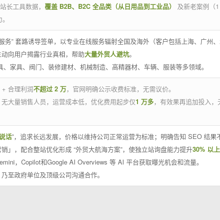
官方站长工具数据，
覆盖 B2B、B2C 全品类（从日用品到工业品）
及新老案例（1
力。
 线下服务” 套路诱导签单，以专业在线服务辐射全国及海外（客户包括上海、广
主动向用户揭露行业真相，帮助
大量外贸人避坑
。
工具、家具、阀门、装修建材、机械制造、高精器材、车辆、服装等多领域。
 + 合理利润
不超过 2 万
，官网明确公示收费标准，无需议价。
，无大量销售人员，运营成本低，优化费用起步仅
1 万多
，有效果再追加投入，
说话
”，追求长远发展，价格以维持公司正常运营为标准；明确告知 SEO 结
销」，配合整站优化形成 “外贸大航海方案”，使独立站询盘能力提升
30% 以上
emini，Copilot和Google AI Overviews 等 AI 平台获取曝光机会和流量。
，乃至政府单位及顶级公司沟通合作。