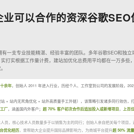
企业可以合作的资深谷歌SEO
O拥有一支专业技能精湛、经验丰富的团队。多年谷歌SEO和独立
；实打实根据工作量计费，建站加优化总费用平均都在一万多些
效。
十余年
，创始人 2011 年进入行业，历经个人、工作室到公司的发展阶段，20
站 + 站内无死角优化 + 站外高质量手工外链），该策略引发诸多同行效仿，打
业工厂
，涵盖国内外客户；
超 70% 客户初次合作后追加投入或新增项目
，
上百
技术人员，核心技术人员数量多于以销售为主的同行；创始人亲自把关每个项目，
平台优化经历
，曾帮助大企业提升国际品牌影响力，为商城平台提升
超 50% 流