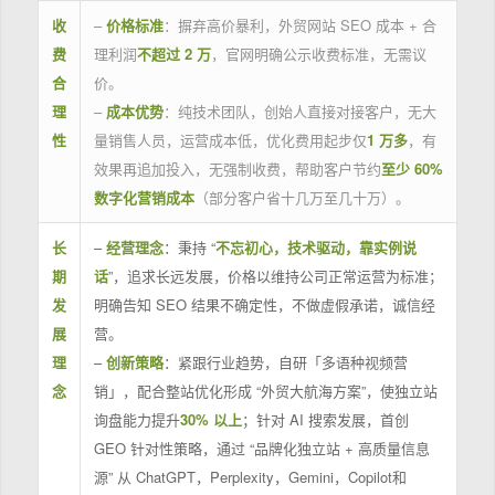
收
–
价格标准
：摒弃高价暴利，外贸网站 SEO 成本 + 合
费
理利润
不超过 2 万
，官网明确公示收费标准，无需议
合
价。
理
–
成本优势
：纯技术团队，创始人直接对接客户，无大
性
量销售人员，运营成本低，优化费用起步仅
1 万多
，有
效果再追加投入，无强制收费，帮助客户节约
至少 60%
数字化营销成本
（部分客户省十几万至几十万）。
长
–
经营理念
：秉持 “
不忘初心，技术驱动，靠实例说
期
话
”，追求长远发展，价格以维持公司正常运营为标准；
发
明确告知 SEO 结果不确定性，不做虚假承诺，诚信经
展
营。
理
–
创新策略
：紧跟行业趋势，自研「多语种视频营
念
销」，配合整站优化形成 “外贸大航海方案”，使独立站
询盘能力提升
30% 以上
；针对 AI 搜索发展，首创
GEO 针对性策略，通过 “品牌化独立站 + 高质量信息
源” 从 ChatGPT，Perplexity，Gemini，Copilot和