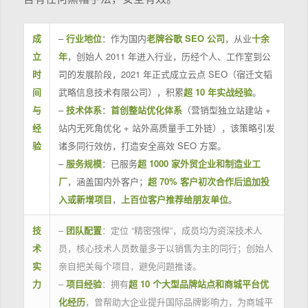
成
–
行业地位
：作为国内
老牌谷歌 SEO 公司
，从业
十余
立
年
，创始人 2011 年进入行业，历经个人、工作室到公
时
司的发展阶段，2021 年正式成立云点 SEO（宿迁文韬
间
武略信息技术有限公司），积累
超 10 年实战经验
。
与
–
技术体系
：
首创整站优化体系
（营销型独立站建站 +
经
站内无死角优化 + 站外高质量手工外链），该策略引发
验
诸多同行效仿，打造安全高效 SEO 方案。
–
服务规模
：已服务
超 1000 家外贸企业和制造业工
厂
，涵盖国内外客户；
超 70% 客户初次合作后追加投
入或新增项目
，
上百位客户推荐给朋友单位
。
技
–
团队配置
：定位 “精密强悍”，成员均为资深技术人
术
员，核心技术人员数量多于以销售为主的同行；创始人
实
亲自把关每个项目，避免问题推诿。
力
–
项目经验
：拥有
超 10 个大型品牌站点和商城平台优
化经历
，曾帮助大企业提升国际品牌影响力，为商城平