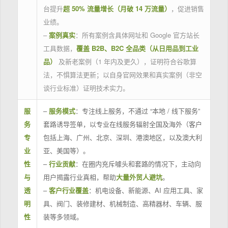
台提升
超 50% 流量增长（月破 14 万流量）
，促进销售
业绩。
–
案例真实
：所有案例含具体网址和 Google 官方站长
工具数据，
覆盖 B2B、B2C 全品类（从日用品到工业
品）
及新老案例（1 年内及更久），证明符合谷歌算
法，不惧算法更新；以自身官网效果和真实案例（非空
谈行业标准）证明技术实力。
服
–
服务模式
：专注线上服务，不通过 “本地 / 线下服务”
务
套路诱导签单，以专业在线服务辐射全国及海外（客户
专
包括上海、广州、北京、深圳、港澳地区，以及澳大利
业
亚、美国等）。
性
–
行业贡献
：在圈内充斥噱头和套路的情况下，主动向
与
用户揭露行业真相，帮助
大量外贸人避坑
。
透
–
客户行业覆盖
：机电设备、新能源、AI 应用工具、家
明
具、阀门、装修建材、机械制造、高精器材、车辆、服
性
装等多领域。