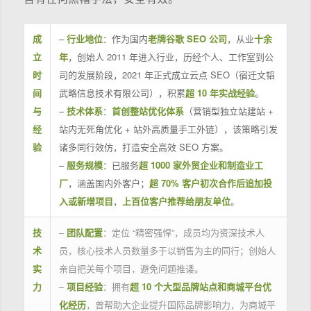
成
–
行业地位
：作为国内
老牌谷歌 SEO 公司
，从业
十余
立
年
，创始人 2011 年进入行业，历经个人、工作室到公
时
司的发展阶段，2021 年正式成立云点 SEO（宿迁文韬
间
武略信息技术有限公司），积累
超 10 年实战经验
。
与
–
技术体系
：
首创整站优化体系
（营销型独立站建站 +
经
站内无死角优化 + 站外高质量手工外链），该策略引发
验
诸多同行效仿，打造安全高效 SEO 方案。
–
服务规模
：已服务
超 1000 家外贸企业和制造业工
厂
，涵盖国内外客户；
超 70% 客户初次合作后追加投
入或新增项目
，
上百位客户推荐给朋友单位
。
技
–
团队配置
：定位 “精密强悍”，成员均为资深技术人
术
员，核心技术人员数量多于以销售为主的同行；创始人
实
亲自把关每个项目，避免问题推诿。
力
–
项目经验
：拥有
超 10 个大型品牌站点和商城平台优
化经历
，曾帮助大企业提升国际品牌影响力，为商城平