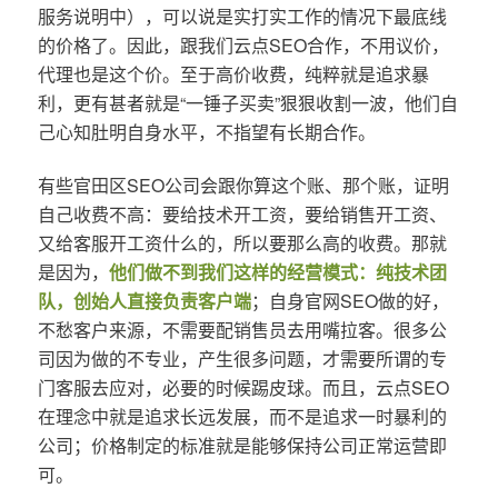
服务说明中），可以说是实打实工作的情况下最底线
的价格了。因此，跟我们云点SEO合作，不用议价，
代理也是这个价。至于高价收费，纯粹就是追求暴
利，更有甚者就是“一锤子买卖”狠狠收割一波，他们自
己心知肚明自身水平，不指望有长期合作。
有些官田区SEO公司会跟你算这个账、那个账，证明
自己收费不高：要给技术开工资，要给销售开工资、
又给客服开工资什么的，所以要那么高的收费。那就
是因为，
他们做不到我们这样的经营模式：纯技术团
队，创始人直接负责客户端
；自身官网SEO做的好，
不愁客户来源，不需要配销售员去用嘴拉客。很多公
司因为做的不专业，产生很多问题，才需要所谓的专
门客服去应对，必要的时候踢皮球。而且，云点SEO
在理念中就是追求长远发展，而不是追求一时暴利的
公司；价格制定的标准就是能够保持公司正常运营即
可。