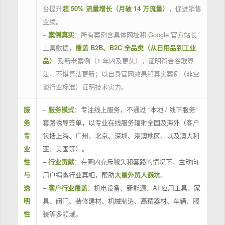
台提升
超 50% 流量增长（月破 14 万流量）
，促进销售
业绩。
–
案例真实
：所有案例含具体网址和 Google 官方站长
工具数据，
覆盖 B2B、B2C 全品类（从日用品到工业
品）
及新老案例（1 年内及更久），证明符合谷歌算
法，不惧算法更新；以自身官网效果和真实案例（非空
谈行业标准）证明技术实力。
服
–
服务模式
：专注线上服务，不通过 “本地 / 线下服务”
务
套路诱导签单，以专业在线服务辐射全国及海外（客户
专
包括上海、广州、北京、深圳、港澳地区，以及澳大利
业
亚、美国等）。
性
–
行业贡献
：在圈内充斥噱头和套路的情况下，主动向
与
用户揭露行业真相，帮助
大量外贸人避坑
。
透
–
客户行业覆盖
：机电设备、新能源、AI 应用工具、家
明
具、阀门、装修建材、机械制造、高精器材、车辆、服
性
装等多领域。