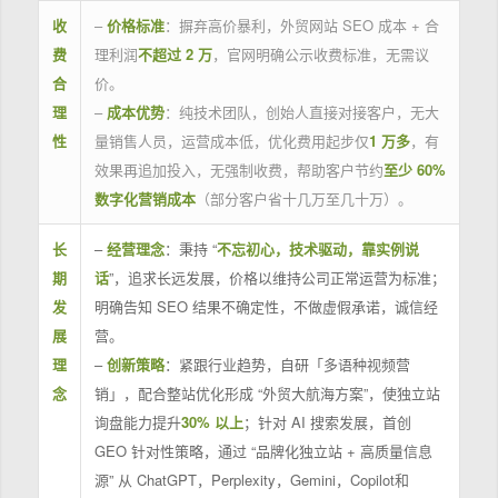
收
–
价格标准
：摒弃高价暴利，外贸网站 SEO 成本 + 合
费
理利润
不超过 2 万
，官网明确公示收费标准，无需议
合
价。
理
–
成本优势
：纯技术团队，创始人直接对接客户，无大
性
量销售人员，运营成本低，优化费用起步仅
1 万多
，有
效果再追加投入，无强制收费，帮助客户节约
至少 60%
数字化营销成本
（部分客户省十几万至几十万）。
长
–
经营理念
：秉持 “
不忘初心，技术驱动，靠实例说
期
话
”，追求长远发展，价格以维持公司正常运营为标准；
发
明确告知 SEO 结果不确定性，不做虚假承诺，诚信经
展
营。
理
–
创新策略
：紧跟行业趋势，自研「多语种视频营
念
销」，配合整站优化形成 “外贸大航海方案”，使独立站
询盘能力提升
30% 以上
；针对 AI 搜索发展，首创
GEO 针对性策略，通过 “品牌化独立站 + 高质量信息
源” 从 ChatGPT，Perplexity，Gemini，Copilot和