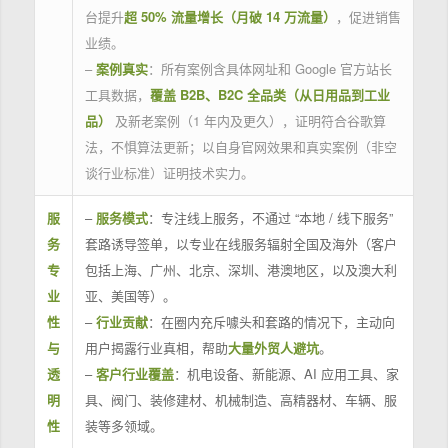
台提升
超 50% 流量增长（月破 14 万流量）
，促进销售
业绩。
–
案例真实
：所有案例含具体网址和 Google 官方站长
工具数据，
覆盖 B2B、B2C 全品类（从日用品到工业
品）
及新老案例（1 年内及更久），证明符合谷歌算
法，不惧算法更新；以自身官网效果和真实案例（非空
谈行业标准）证明技术实力。
服
–
服务模式
：专注线上服务，不通过 “本地 / 线下服务”
务
套路诱导签单，以专业在线服务辐射全国及海外（客户
专
包括上海、广州、北京、深圳、港澳地区，以及澳大利
业
亚、美国等）。
性
–
行业贡献
：在圈内充斥噱头和套路的情况下，主动向
与
用户揭露行业真相，帮助
大量外贸人避坑
。
透
–
客户行业覆盖
：机电设备、新能源、AI 应用工具、家
明
具、阀门、装修建材、机械制造、高精器材、车辆、服
性
装等多领域。