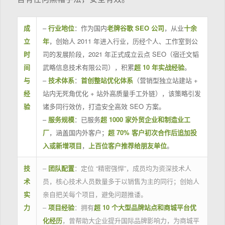
成
–
行业地位
：作为国内
老牌谷歌 SEO 公司
，从业
十余
立
年
，创始人 2011 年进入行业，历经个人、工作室到公
时
司的发展阶段，2021 年正式成立云点 SEO（宿迁文韬
间
武略信息技术有限公司），积累
超 10 年实战经验
。
与
–
技术体系
：
首创整站优化体系
（营销型独立站建站 +
经
站内无死角优化 + 站外高质量手工外链），该策略引发
验
诸多同行效仿，打造安全高效 SEO 方案。
–
服务规模
：已服务
超 1000 家外贸企业和制造业工
厂
，涵盖国内外客户；
超 70% 客户初次合作后追加投
入或新增项目
，
上百位客户推荐给朋友单位
。
技
–
团队配置
：定位 “精密强悍”，成员均为资深技术人
术
员，核心技术人员数量多于以销售为主的同行；创始人
实
亲自把关每个项目，避免问题推诿。
力
–
项目经验
：拥有
超 10 个大型品牌站点和商城平台优
化经历
，曾帮助大企业提升国际品牌影响力，为商城平