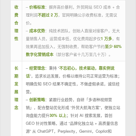
收
–
价格标准
：摒弃高价暴利，外贸网站 SEO 成本 + 合
费
理利润
不超过 2 万
，官网明确公示收费标准，无需议
合
价。
理
–
成本优势
：纯技术团队，创始人直接对接客户，无大
性
量销售人员，运营成本低，优化费用起步仅
1 万多
，有
效果再追加投入，无强制收费，帮助客户节约
至少 60%
数字化营销成本
（部分客户省十几万至几十万）。
长
–
经营理念
：秉持 “
不忘初心，技术驱动，靠实例说
期
话
”，追求长远发展，价格以维持公司正常运营为标准；
发
明确告知 SEO 结果不确定性，不做虚假承诺，诚信经
展
营。
理
–
创新策略
：紧跟行业趋势，自研「多语种视频营
念
销」，配合整站优化形成 “外贸大航海方案”，使独立站
询盘能力提升
30% 以上
；针对 AI 搜索发展，首创
GEO 针对性策略，通过 “品牌化独立站 + 高质量信息
源” 从 ChatGPT，Perplexity，Gemini，Copilot和