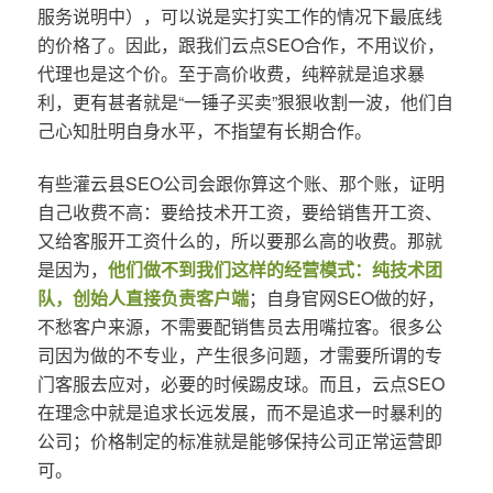
服务说明中），可以说是实打实工作的情况下最底线
的价格了。因此，跟我们云点SEO合作，不用议价，
代理也是这个价。至于高价收费，纯粹就是追求暴
利，更有甚者就是“一锤子买卖”狠狠收割一波，他们自
己心知肚明自身水平，不指望有长期合作。
有些灌云县SEO公司会跟你算这个账、那个账，证明
自己收费不高：要给技术开工资，要给销售开工资、
又给客服开工资什么的，所以要那么高的收费。那就
是因为，
他们做不到我们这样的经营模式：纯技术团
队，创始人直接负责客户端
；自身官网SEO做的好，
不愁客户来源，不需要配销售员去用嘴拉客。很多公
司因为做的不专业，产生很多问题，才需要所谓的专
门客服去应对，必要的时候踢皮球。而且，云点SEO
在理念中就是追求长远发展，而不是追求一时暴利的
公司；价格制定的标准就是能够保持公司正常运营即
可。