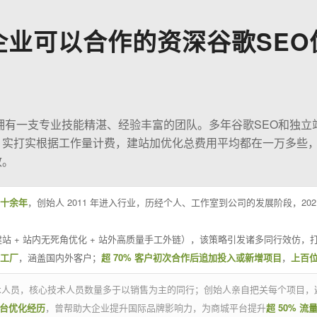
企业可以合作的资深谷歌SEO
O拥有一支专业技能精湛、经验丰富的团队。多年谷歌SEO和独立
；实打实根据工作量计费，建站加优化总费用平均都在一万多些
效。
十余年
，创始人 2011 年进入行业，历经个人、工作室到公司的发展阶段，20
站 + 站内无死角优化 + 站外高质量手工外链），该策略引发诸多同行效仿，打
业工厂
，涵盖国内外客户；
超 70% 客户初次合作后追加投入或新增项目
，
上百
技术人员，核心技术人员数量多于以销售为主的同行；创始人亲自把关每个项目，
平台优化经历
，曾帮助大企业提升国际品牌影响力，为商城平台提升
超 50% 流