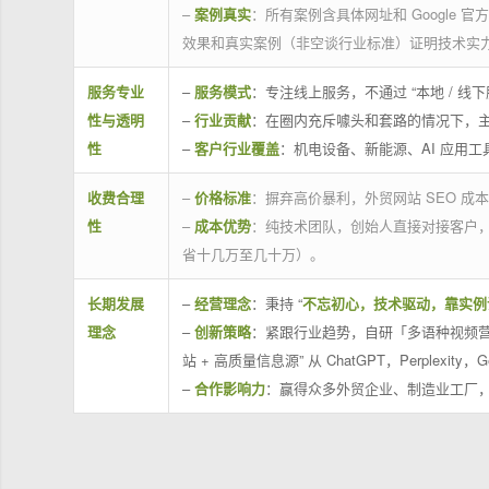
–
案例真实
：所有案例含具体网址和 Google 
效果和真实案例（非空谈行业标准）证明技术实
服务专业
–
服务模式
：专注线上服务，不通过 “本地 /
性与透明
–
行业贡献
：在圈内充斥噱头和套路的情况下，
性
–
客户行业覆盖
：机电设备、新能源、AI 应用
收费合理
–
价格标准
：摒弃高价暴利，外贸网站 SEO 成本
性
–
成本优势
：纯技术团队，创始人直接对接客户
省十几万至几十万）。
长期发展
–
经营理念
：秉持 “
不忘初心，技术驱动，靠实例
理念
–
创新策略
：紧跟行业趋势，自研「多语种视频营
站 + 高质量信息源” 从 ChatGPT，Perplexity，G
–
合作影响力
：赢得众多外贸企业、制造业工厂