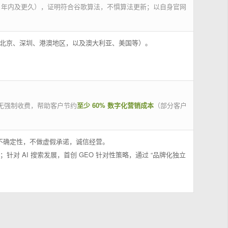
 年内及更久），证明符合谷歌算法，不惧算法更新；以自身官网
州、北京、深圳、港澳地区，以及澳大利亚、美国等）。
无强制收费，帮助客户节约
至少 60% 数字化营销成本
（部分客户
果不确定性，不做虚假承诺，诚信经营。
；针对 AI 搜索发展，首创 GEO 针对性策略，通过 “品牌化独立