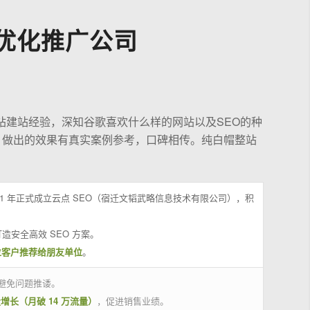
优化推广公司
站建站经验，深知谷歌喜欢什么样的网站以及SEO的种
，做出的效果有真实案例参考，口碑相传。纯白帽整站
21 年正式成立云点 SEO（宿迁文韬武略信息技术有限公司），积
造安全高效 SEO 方案。
位客户推荐给朋友单位
。
避免问题推诿。
量增长（月破 14 万流量）
，促进销售业绩。