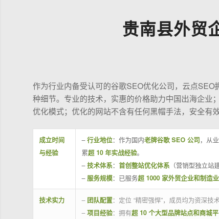
贵南县外贸
作为行业内备受认可的谷歌SEO优化公司，云点SE
种细节。专业的技术，实惠的价格助力中国出海企业
优化模式；优化的网站不含有任何黑帽手法，安全有
成立时间
–
行业地位
：作为国内
老牌谷歌 SEO 公司
，从业
与经验
累
超 10 年实战经验
。
–
技术体系
：
首创整站优化体系
（营销型独立站建
–
服务规模
：已服务
超 1000 家外贸企业和制造
技术实力
–
团队配置
：定位 “精密强悍”，成员均为资深
–
项目经验
：拥有
超 10 个大型品牌站点和商城