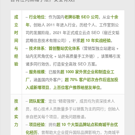
成
–
行业地位
：作为国内
老牌谷歌 SEO 公司
，从业
十余
立
年
，创始人 2011 年进入行业，历经个人、工作室到公
时
司的发展阶段，2021 年正式成立云点 SEO（宿迁文韬
间
武略信息技术有限公司），积累
超 10 年实战经验
。
与
–
技术体系
：
首创整站优化体系
（营销型独立站建站 +
经
站内无死角优化 + 站外高质量手工外链），该策略引发
验
诸多同行效仿，打造安全高效 SEO 方案。
–
服务规模
：已服务
超 1000 家外贸企业和制造业工
厂
，涵盖国内外客户；
超 70% 客户初次合作后追加投
入或新增项目
，
上百位客户推荐给朋友单位
。
技
–
团队配置
：定位 “精密强悍”，成员均为资深技术人
术
员，核心技术人员数量多于以销售为主的同行；创始人
实
亲自把关每个项目，避免问题推诿。
力
–
项目经验
：拥有
超 10 个大型品牌站点和商城平台优
化经历
，曾帮助大企业提升国际品牌影响力，为商城平