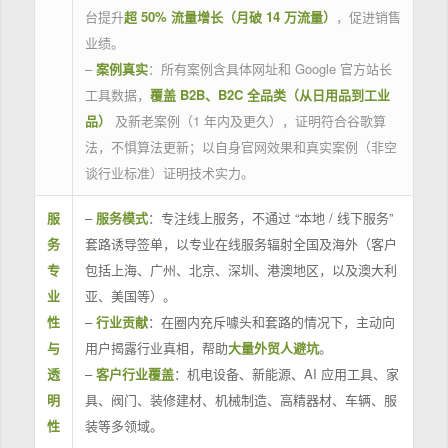
台提升
超 50% 流量增长（月破 14 万流量）
，促进销售
业绩。
–
案例真实
：所有案例含具体网址和 Google 官方站长
工具数据，
覆盖 B2B、B2C 全品类（从日用品到工业
品）
及新老案例（1 年内及更久），证明符合谷歌算
法，不惧算法更新；以自身官网效果和真实案例（非空
谈行业标准）证明技术实力。
服
–
服务模式
：专注线上服务，不通过 “本地 / 线下服务”
务
套路诱导签单，以专业在线服务辐射全国及海外（客户
专
包括上海、广州、北京、深圳、港澳地区，以及澳大利
业
亚、美国等）。
性
–
行业贡献
：在圈内充斥噱头和套路的情况下，主动向
与
用户揭露行业真相，帮助
大量外贸人避坑
。
透
–
客户行业覆盖
：机电设备、新能源、AI 应用工具、家
明
具、阀门、装修建材、机械制造、高精器材、车辆、服
性
装等多领域。