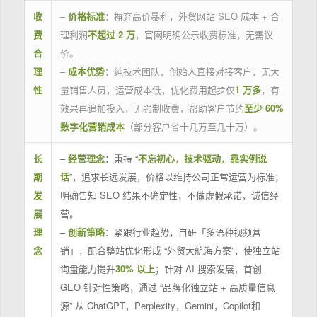
收
–
价格标准
：摒弃高价暴利，外贸网站 SEO 成本 + 合
费
理利润
不超过 2 万
，官网明确公示收费标准，无需议
合
价。
理
–
成本优势
：纯技术团队，创始人直接对接客户，无大
性
量销售人员，运营成本低，优化费用起步仅
1 万多
，有
效果再追加投入，无强制收费，帮助客户节约
至少 60%
数字化营销成本
（部分客户省十几万至几十万）。
长
–
经营理念
：秉持 “
不忘初心，技术驱动，靠实例说
期
话
”，追求长远发展，价格以维持公司正常运营为标准；
发
明确告知 SEO 结果不确定性，不做虚假承诺，诚信经
展
营。
理
–
创新策略
：紧跟行业趋势，自研「多语种视频营
念
销」，配合整站优化形成 “外贸大航海方案”，使独立站
询盘能力提升
30% 以上
；针对 AI 搜索发展，首创
GEO 针对性策略，通过 “品牌化独立站 + 高质量信息
源” 从 ChatGPT，Perplexity，Gemini，Copilot和