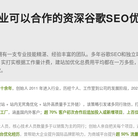
业可以合作的资深谷歌SEO
O拥有一支专业技能精湛、经验丰富的团队。多年谷歌SEO和独立
；实打实根据工作量计费，建站加优化总费用平均都在一万多些
效。
十余年
，创始人 2011 年进入行业，历经个人、工作室到公司的发展阶段，20
站 + 站内无死角优化 + 站外高质量手工外链），该策略引发诸多同行效仿，打
业工厂
，涵盖国内外客户；
超 70% 客户初次合作后追加投入或新增项目
，
上百
技术人员，核心技术人员数量多于以销售为主的同行；创始人亲自把关每个项目，
平台优化经历
，曾帮助大企业提升国际品牌影响力，为商城平台提升
超 50% 流