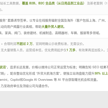
官方站长工具数据，
覆盖 B2B、B2C 全品类（从日用品到工业品）
及新老案例（1
力。
 线下服务” 套路诱导签单，以专业在线服务辐射全国及海外（客户包括上海、广
主动向用户揭露行业真相，帮助
大量外贸人避坑
。
工具、家具、阀门、装修建材、机械制造、高精器材、车辆、服装等多领域。
 + 合理利润
不超过 2 万
，官网明确公示收费标准，无需议价。
，无大量销售人员，运营成本低，优化费用起步仅
1 万多
，有效果再追加投入，
说话
”，追求长远发展，价格以维持公司正常运营为标准；明确告知 SEO 结
销」，配合整站优化形成 “外贸大航海方案”，使独立站询盘能力提升
30% 以上
emini，Copilot和Google AI Overviews 等 AI 平台获取曝光机会和流量。
，乃至政府单位及顶级公司沟通合作。