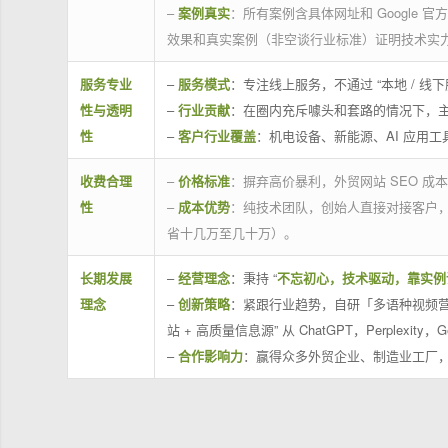
–
案例真实
：所有案例含具体网址和 Google 
效果和真实案例（非空谈行业标准）证明技术实
服务专业
–
服务模式
：专注线上服务，不通过 “本地 /
性与透明
–
行业贡献
：在圈内充斥噱头和套路的情况下，
性
–
客户行业覆盖
：机电设备、新能源、AI 应用
收费合理
–
价格标准
：摒弃高价暴利，外贸网站 SEO 成本
性
–
成本优势
：纯技术团队，创始人直接对接客户
省十几万至几十万）。
长期发展
–
经营理念
：秉持 “
不忘初心，技术驱动，靠实例
理念
–
创新策略
：紧跟行业趋势，自研「多语种视频营
站 + 高质量信息源” 从 ChatGPT，Perplexity，G
–
合作影响力
：赢得众多外贸企业、制造业工厂