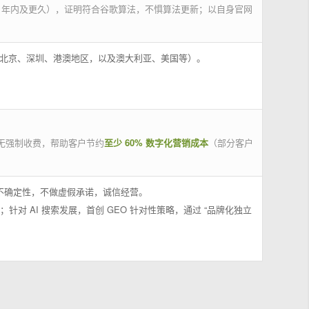
 年内及更久），证明符合谷歌算法，不惧算法更新；以自身官网
州、北京、深圳、港澳地区，以及澳大利亚、美国等）。
无强制收费，帮助客户节约
至少 60% 数字化营销成本
（部分客户
果不确定性，不做虚假承诺，诚信经营。
；针对 AI 搜索发展，首创 GEO 针对性策略，通过 “品牌化独立