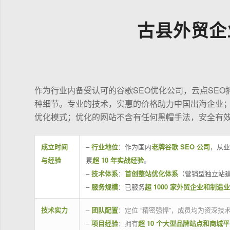
古县外贸企
作为行业内备受认可的谷歌SEO优化公司，云点SE
种细节。专业的技术，实惠的价格助力中国出海企业
优化模式；优化的网站不含有任何黑帽手法，安全有
成立时间
–
行业地位
：作为国内
老牌谷歌 SEO 公司
，从业
与经验
累
超 10 年实战经验
。
–
技术体系
：
首创整站优化体系
（营销型独立站建
–
服务规模
：已服务
超 1000 家外贸企业和制造
技术实力
–
团队配置
：定位 “精密强悍”，成员均为资深
–
项目经验
：拥有
超 10 个大型品牌站点和商城