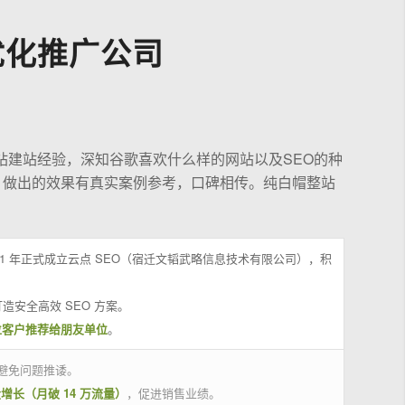
优化推广公司
站建站经验，深知谷歌喜欢什么样的网站以及SEO的种
，做出的效果有真实案例参考，口碑相传。纯白帽整站
21 年正式成立云点 SEO（宿迁文韬武略信息技术有限公司），积
造安全高效 SEO 方案。
位客户推荐给朋友单位
。
避免问题推诿。
量增长（月破 14 万流量）
，促进销售业绩。