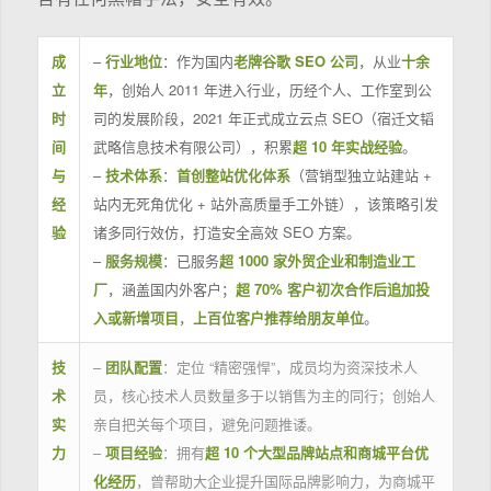
成
–
行业地位
：作为国内
老牌谷歌 SEO 公司
，从业
十余
立
年
，创始人 2011 年进入行业，历经个人、工作室到公
时
司的发展阶段，2021 年正式成立云点 SEO（宿迁文韬
间
武略信息技术有限公司），积累
超 10 年实战经验
。
与
–
技术体系
：
首创整站优化体系
（营销型独立站建站 +
经
站内无死角优化 + 站外高质量手工外链），该策略引发
验
诸多同行效仿，打造安全高效 SEO 方案。
–
服务规模
：已服务
超 1000 家外贸企业和制造业工
厂
，涵盖国内外客户；
超 70% 客户初次合作后追加投
入或新增项目
，
上百位客户推荐给朋友单位
。
技
–
团队配置
：定位 “精密强悍”，成员均为资深技术人
术
员，核心技术人员数量多于以销售为主的同行；创始人
实
亲自把关每个项目，避免问题推诿。
力
–
项目经验
：拥有
超 10 个大型品牌站点和商城平台优
化经历
，曾帮助大企业提升国际品牌影响力，为商城平