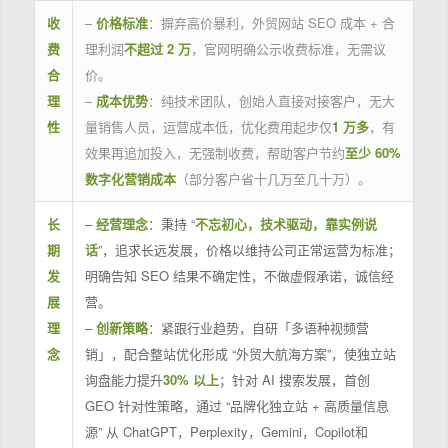
收
–
价格标准
：摒弃高价暴利，外贸网站 SEO 成本 + 合
费
理利润
不超过 2 万
，官网明确公示收费标准，无需议
合
价。
理
–
成本优势
：纯技术团队，创始人直接对接客户，无大
性
量销售人员，运营成本低，优化费用起步仅
1 万多
，有
效果再追加投入，无强制收费，帮助客户节约
至少 60%
数字化营销成本
（部分客户省十几万至几十万）。
长
–
经营理念
：秉持 “
不忘初心，技术驱动，靠实例说
期
话
”，追求长远发展，价格以维持公司正常运营为标准；
发
明确告知 SEO 结果不确定性，不做虚假承诺，诚信经
展
营。
理
–
创新策略
：紧跟行业趋势，自研「多语种视频营
念
销」，配合整站优化形成 “外贸大航海方案”，使独立站
询盘能力提升
30% 以上
；针对 AI 搜索发展，首创
GEO 针对性策略，通过 “品牌化独立站 + 高质量信息
源” 从 ChatGPT，Perplexity，Gemini，Copilot和