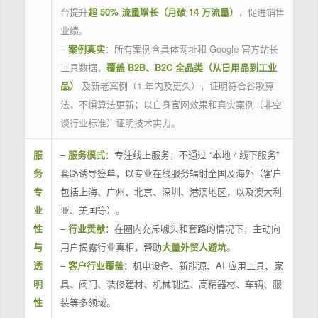
台提升
超 50% 流量增长（月破 14 万流量）
，促进销售
业绩。
–
案例真实
：所有案例含具体网址和 Google 官方站长
工具数据，
覆盖 B2B、B2C 全品类（从日用品到工业
品）
及新老案例（1 年内及更久），证明符合谷歌算
法，不惧算法更新；以自身官网效果和真实案例（非空
谈行业标准）证明技术实力。
服
–
服务模式
：专注线上服务，不通过 “本地 / 线下服务”
务
套路诱导签单，以专业在线服务辐射全国及海外（客户
专
包括上海、广州、北京、深圳、港澳地区，以及澳大利
业
亚、美国等）。
性
–
行业贡献
：在圈内充斥噱头和套路的情况下，主动向
与
用户揭露行业真相，帮助
大量外贸人避坑
。
透
–
客户行业覆盖
：机电设备、新能源、AI 应用工具、家
明
具、阀门、装修建材、机械制造、高精器材、车辆、服
性
装等多领域。