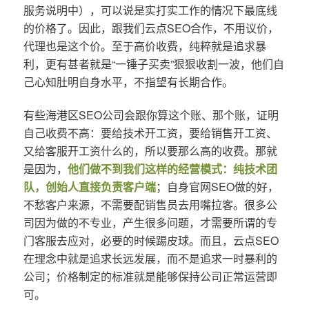
服务说明中），可以说是实打实工作的情况下最底线
的价格了。因此，跟我们云点SEO合作，不用议价，
代理也是这个价。至于高价收费，纯粹就是追求暴
利，更有甚者就是“一锤子买卖”狠狠收割一波，他们自
己心知肚明自身水平，不指望有长期合作。
有些海港区SEO公司会跟你算这个账、那个账，证明
自己收费不高：要给技术开工资，要给销售开工资、
又给客服开工资什么的，所以要那么高的收费。那就
是因为，
他们做不到我们这样的经营模式：纯技术团
队，创始人直接负责客户端
；自身官网SEO做的好，
不愁客户来源，不需要配销售员去用嘴拉客。很多公
司因为做的不专业，产生很多问题，才需要所谓的专
门客服去应对，必要的时候踢皮球。而且，云点SEO
在理念中就是追求长远发展，而不是追求一时暴利的
公司；价格制定的标准就是能够保持公司正常运营即
可。