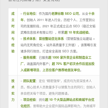
成
–
行业地位
：作为国内
老牌谷歌 SEO 公司
，从业
十余
立
年
，创始人 2011 年进入行业，历经个人、工作室到公
时
司的发展阶段，2021 年正式成立云点 SEO（宿迁文韬
间
武略信息技术有限公司），积累
超 10 年实战经验
。
与
–
技术体系
：
首创整站优化体系
（营销型独立站建站 +
经
站内无死角优化 + 站外高质量手工外链），该策略引发
验
诸多同行效仿，打造安全高效 SEO 方案。
–
服务规模
：已服务
超 1000 家外贸企业和制造业工
厂
，涵盖国内外客户；
超 70% 客户初次合作后追加投
入或新增项目
，
上百位客户推荐给朋友单位
。
技
–
团队配置
：定位 “精密强悍”，成员均为资深技术人
术
员，核心技术人员数量多于以销售为主的同行；创始人
实
亲自把关每个项目，避免问题推诿。
力
–
项目经验
：拥有
超 10 个大型品牌站点和商城平台优
化经历
，曾帮助大企业提升国际品牌影响力，为商城平