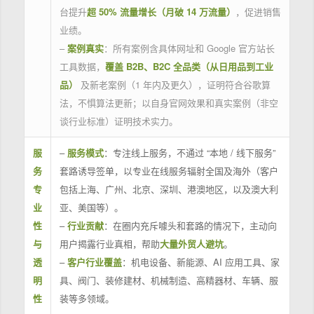
台提升
超 50% 流量增长（月破 14 万流量）
，促进销售
业绩。
–
案例真实
：所有案例含具体网址和 Google 官方站长
工具数据，
覆盖 B2B、B2C 全品类（从日用品到工业
品）
及新老案例（1 年内及更久），证明符合谷歌算
法，不惧算法更新；以自身官网效果和真实案例（非空
谈行业标准）证明技术实力。
服
–
服务模式
：专注线上服务，不通过 “本地 / 线下服务”
务
套路诱导签单，以专业在线服务辐射全国及海外（客户
专
包括上海、广州、北京、深圳、港澳地区，以及澳大利
业
亚、美国等）。
性
–
行业贡献
：在圈内充斥噱头和套路的情况下，主动向
与
用户揭露行业真相，帮助
大量外贸人避坑
。
透
–
客户行业覆盖
：机电设备、新能源、AI 应用工具、家
明
具、阀门、装修建材、机械制造、高精器材、车辆、服
性
装等多领域。