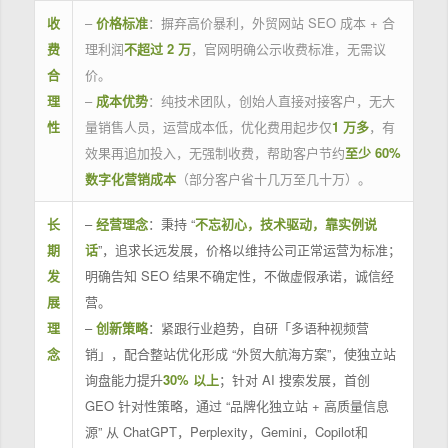
收
–
价格标准
：摒弃高价暴利，外贸网站 SEO 成本 + 合
费
理利润
不超过 2 万
，官网明确公示收费标准，无需议
合
价。
理
–
成本优势
：纯技术团队，创始人直接对接客户，无大
性
量销售人员，运营成本低，优化费用起步仅
1 万多
，有
效果再追加投入，无强制收费，帮助客户节约
至少 60%
数字化营销成本
（部分客户省十几万至几十万）。
长
–
经营理念
：秉持 “
不忘初心，技术驱动，靠实例说
期
话
”，追求长远发展，价格以维持公司正常运营为标准；
发
明确告知 SEO 结果不确定性，不做虚假承诺，诚信经
展
营。
理
–
创新策略
：紧跟行业趋势，自研「多语种视频营
念
销」，配合整站优化形成 “外贸大航海方案”，使独立站
询盘能力提升
30% 以上
；针对 AI 搜索发展，首创
GEO 针对性策略，通过 “品牌化独立站 + 高质量信息
源” 从 ChatGPT，Perplexity，Gemini，Copilot和