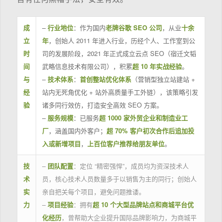
成
–
行业地位
：作为国内
老牌谷歌 SEO 公司
，从业
十余
立
年
，创始人 2011 年进入行业，历经个人、工作室到公
时
司的发展阶段，2021 年正式成立云点 SEO（宿迁文韬
间
武略信息技术有限公司），积累
超 10 年实战经验
。
与
–
技术体系
：
首创整站优化体系
（营销型独立站建站 +
经
站内无死角优化 + 站外高质量手工外链），该策略引发
验
诸多同行效仿，打造安全高效 SEO 方案。
–
服务规模
：已服务
超 1000 家外贸企业和制造业工
厂
，涵盖国内外客户；
超 70% 客户初次合作后追加投
入或新增项目
，
上百位客户推荐给朋友单位
。
技
–
团队配置
：定位 “精密强悍”，成员均为资深技术人
术
员，核心技术人员数量多于以销售为主的同行；创始人
实
亲自把关每个项目，避免问题推诿。
力
–
项目经验
：拥有
超 10 个大型品牌站点和商城平台优
化经历
，曾帮助大企业提升国际品牌影响力，为商城平