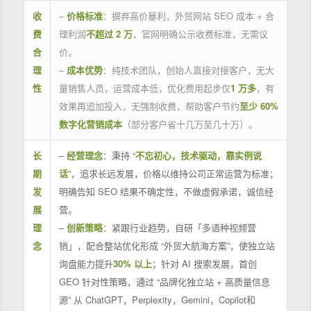
收
–
价格标准
：摒弃高价暴利，外贸网站 SEO 成本 + 合
费
理利润
不超过 2 万
，官网明确公示收费标准，无需议
合
价。
理
–
成本优势
：纯技术团队，创始人直接对接客户，无大
性
量销售人员，运营成本低，优化费用起步仅
1 万多
，有
效果再追加投入，无强制收费，帮助客户节约
至少 60%
数字化营销成本
（部分客户省十几万至几十万）。
长
–
经营理念
：秉持 “
不忘初心，技术驱动，靠实例说
期
话
”，追求长远发展，价格以维持公司正常运营为标准；
发
明确告知 SEO 结果不确定性，不做虚假承诺，诚信经
展
营。
理
–
创新策略
：紧跟行业趋势，自研「多语种视频营
念
销」，配合整站优化形成 “外贸大航海方案”，使独立站
询盘能力提升
30% 以上
；针对 AI 搜索发展，首创
GEO 针对性策略，通过 “品牌化独立站 + 高质量信息
源” 从 ChatGPT，Perplexity，Gemini，Copilot和