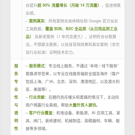
台提升
超 50% 流量增长（月破 14 万流量）
，促进销售
业绩。
–
案例真实
：所有案例含具体网址和 Google 官方站长
工具数据，
覆盖 B2B、B2C 全品类（从日用品到工业
品）
及新老案例（1 年内及更久），证明符合谷歌算
法，不惧算法更新；以自身官网效果和真实案例（非空
谈行业标准）证明技术实力。
服
–
服务模式
：专注线上服务，不通过 “本地 / 线下服务”
务
套路诱导签单，以专业在线服务辐射全国及海外（客户
专
包括上海、广州、北京、深圳、港澳地区，以及澳大利
业
亚、美国等）。
性
–
行业贡献
：在圈内充斥噱头和套路的情况下，主动向
与
用户揭露行业真相，帮助
大量外贸人避坑
。
透
–
客户行业覆盖
：机电设备、新能源、AI 应用工具、家
明
具、阀门、装修建材、机械制造、高精器材、车辆、服
性
装等多领域。