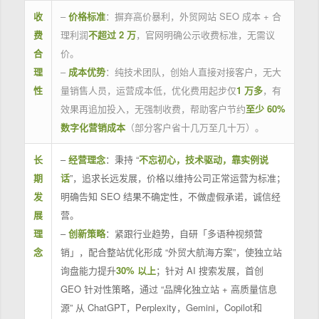
收
–
价格标准
：摒弃高价暴利，外贸网站 SEO 成本 + 合
费
理利润
不超过 2 万
，官网明确公示收费标准，无需议
合
价。
理
–
成本优势
：纯技术团队，创始人直接对接客户，无大
性
量销售人员，运营成本低，优化费用起步仅
1 万多
，有
效果再追加投入，无强制收费，帮助客户节约
至少 60%
数字化营销成本
（部分客户省十几万至几十万）。
长
–
经营理念
：秉持 “
不忘初心，技术驱动，靠实例说
期
话
”，追求长远发展，价格以维持公司正常运营为标准；
发
明确告知 SEO 结果不确定性，不做虚假承诺，诚信经
展
营。
理
–
创新策略
：紧跟行业趋势，自研「多语种视频营
念
销」，配合整站优化形成 “外贸大航海方案”，使独立站
询盘能力提升
30% 以上
；针对 AI 搜索发展，首创
GEO 针对性策略，通过 “品牌化独立站 + 高质量信息
源” 从 ChatGPT，Perplexity，Gemini，Copilot和