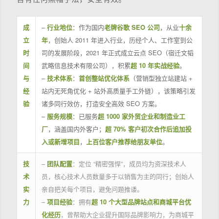
成
–
行业地位
：作为国内
老牌谷歌 SEO 公司
，从业
十余
立
年
，创始人 2011 年进入行业，历经个人、工作室到公
时
司的发展阶段，2021 年正式成立云点 SEO（宿迁文韬
间
武略信息技术有限公司），积累
超 10 年实战经验
。
与
–
技术体系
：
首创整站优化体系
（营销型独立站建站 +
经
站内无死角优化 + 站外高质量手工外链），该策略引发
验
诸多同行效仿，打造安全高效 SEO 方案。
–
服务规模
：已服务
超 1000 家外贸企业和制造业工
厂
，涵盖国内外客户；
超 70% 客户初次合作后追加投
入或新增项目
，
上百位客户推荐给朋友单位
。
技
–
团队配置
：定位 “精密强悍”，成员均为资深技术人
术
员，核心技术人员数量多于以销售为主的同行；创始人
实
亲自把关每个项目，避免问题推诿。
力
–
项目经验
：拥有
超 10 个大型品牌站点和商城平台优
化经历
，曾帮助大企业提升国际品牌影响力，为商城平