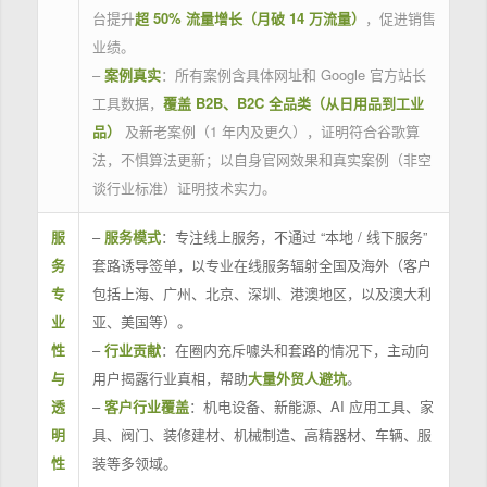
台提升
超 50% 流量增长（月破 14 万流量）
，促进销售
业绩。
–
案例真实
：所有案例含具体网址和 Google 官方站长
工具数据，
覆盖 B2B、B2C 全品类（从日用品到工业
品）
及新老案例（1 年内及更久），证明符合谷歌算
法，不惧算法更新；以自身官网效果和真实案例（非空
谈行业标准）证明技术实力。
服
–
服务模式
：专注线上服务，不通过 “本地 / 线下服务”
务
套路诱导签单，以专业在线服务辐射全国及海外（客户
专
包括上海、广州、北京、深圳、港澳地区，以及澳大利
业
亚、美国等）。
性
–
行业贡献
：在圈内充斥噱头和套路的情况下，主动向
与
用户揭露行业真相，帮助
大量外贸人避坑
。
透
–
客户行业覆盖
：机电设备、新能源、AI 应用工具、家
明
具、阀门、装修建材、机械制造、高精器材、车辆、服
性
装等多领域。