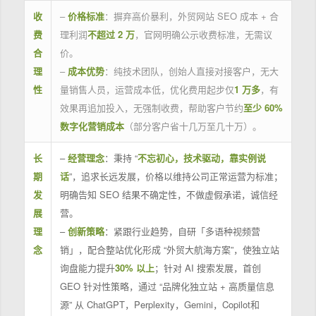
收
–
价格标准
：摒弃高价暴利，外贸网站 SEO 成本 + 合
费
理利润
不超过 2 万
，官网明确公示收费标准，无需议
合
价。
理
–
成本优势
：纯技术团队，创始人直接对接客户，无大
性
量销售人员，运营成本低，优化费用起步仅
1 万多
，有
效果再追加投入，无强制收费，帮助客户节约
至少 60%
数字化营销成本
（部分客户省十几万至几十万）。
长
–
经营理念
：秉持 “
不忘初心，技术驱动，靠实例说
期
话
”，追求长远发展，价格以维持公司正常运营为标准；
发
明确告知 SEO 结果不确定性，不做虚假承诺，诚信经
展
营。
理
–
创新策略
：紧跟行业趋势，自研「多语种视频营
念
销」，配合整站优化形成 “外贸大航海方案”，使独立站
询盘能力提升
30% 以上
；针对 AI 搜索发展，首创
GEO 针对性策略，通过 “品牌化独立站 + 高质量信息
源” 从 ChatGPT，Perplexity，Gemini，Copilot和