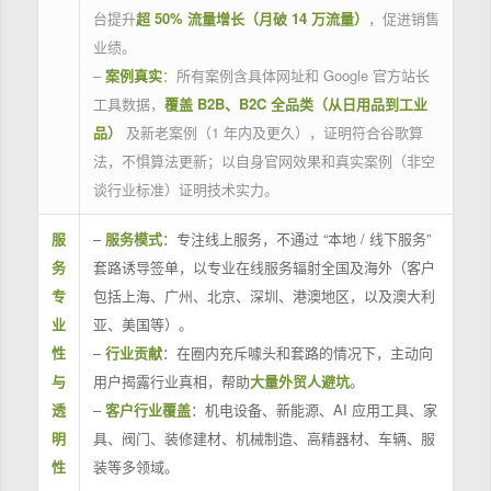
台提升
超 50% 流量增长（月破 14 万流量）
，促进销售
业绩。
–
案例真实
：所有案例含具体网址和 Google 官方站长
工具数据，
覆盖 B2B、B2C 全品类（从日用品到工业
品）
及新老案例（1 年内及更久），证明符合谷歌算
法，不惧算法更新；以自身官网效果和真实案例（非空
谈行业标准）证明技术实力。
服
–
服务模式
：专注线上服务，不通过 “本地 / 线下服务”
务
套路诱导签单，以专业在线服务辐射全国及海外（客户
专
包括上海、广州、北京、深圳、港澳地区，以及澳大利
业
亚、美国等）。
性
–
行业贡献
：在圈内充斥噱头和套路的情况下，主动向
与
用户揭露行业真相，帮助
大量外贸人避坑
。
透
–
客户行业覆盖
：机电设备、新能源、AI 应用工具、家
明
具、阀门、装修建材、机械制造、高精器材、车辆、服
性
装等多领域。