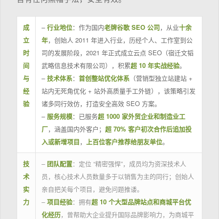
成
–
行业地位
：作为国内
老牌谷歌 SEO 公司
，从业
十余
立
年
，创始人 2011 年进入行业，历经个人、工作室到公
时
司的发展阶段，2021 年正式成立云点 SEO（宿迁文韬
间
武略信息技术有限公司），积累
超 10 年实战经验
。
与
–
技术体系
：
首创整站优化体系
（营销型独立站建站 +
经
站内无死角优化 + 站外高质量手工外链），该策略引发
验
诸多同行效仿，打造安全高效 SEO 方案。
–
服务规模
：已服务
超 1000 家外贸企业和制造业工
厂
，涵盖国内外客户；
超 70% 客户初次合作后追加投
入或新增项目
，
上百位客户推荐给朋友单位
。
技
–
团队配置
：定位 “精密强悍”，成员均为资深技术人
术
员，核心技术人员数量多于以销售为主的同行；创始人
实
亲自把关每个项目，避免问题推诿。
力
–
项目经验
：拥有
超 10 个大型品牌站点和商城平台优
化经历
，曾帮助大企业提升国际品牌影响力，为商城平