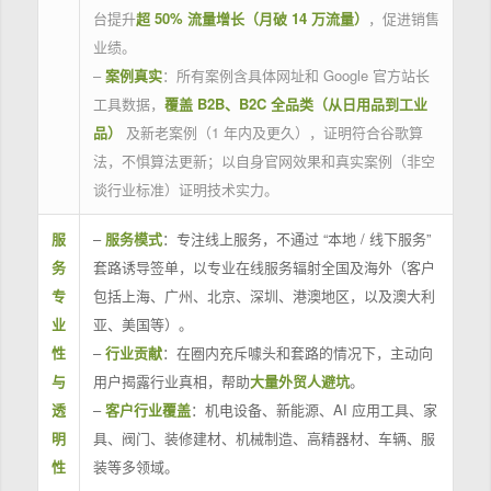
台提升
超 50% 流量增长（月破 14 万流量）
，促进销售
业绩。
–
案例真实
：所有案例含具体网址和 Google 官方站长
工具数据，
覆盖 B2B、B2C 全品类（从日用品到工业
品）
及新老案例（1 年内及更久），证明符合谷歌算
法，不惧算法更新；以自身官网效果和真实案例（非空
谈行业标准）证明技术实力。
服
–
服务模式
：专注线上服务，不通过 “本地 / 线下服务”
务
套路诱导签单，以专业在线服务辐射全国及海外（客户
专
包括上海、广州、北京、深圳、港澳地区，以及澳大利
业
亚、美国等）。
性
–
行业贡献
：在圈内充斥噱头和套路的情况下，主动向
与
用户揭露行业真相，帮助
大量外贸人避坑
。
透
–
客户行业覆盖
：机电设备、新能源、AI 应用工具、家
明
具、阀门、装修建材、机械制造、高精器材、车辆、服
性
装等多领域。