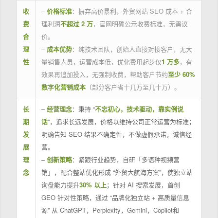
收
–
价格标准
：摒弃高价暴利，外贸网站 SEO 成本 + 合
费
理利润
不超过 2 万
，官网明确公示收费标准，无需议
合
价。
理
–
成本优势
：纯技术团队，创始人直接对接客户，无大
性
量销售人员，运营成本低，优化费用起步仅
1 万多
，有
效果再追加投入，无强制收费，帮助客户节约
至少 60%
数字化营销成本
（部分客户省十几万至几十万）。
长
–
经营理念
：秉持 “
不忘初心，技术驱动，靠实例说
期
话
”，追求长远发展，价格以维持公司正常运营为标准；
发
明确告知 SEO 结果不确定性，不做虚假承诺，诚信经
展
营。
理
–
创新策略
：紧跟行业趋势，自研「多语种视频营
念
销」，配合整站优化形成 “外贸大航海方案”，使独立站
询盘能力提升
30% 以上
；针对 AI 搜索发展，首创
GEO 针对性策略，通过 “品牌化独立站 + 高质量信息
源” 从 ChatGPT，Perplexity，Gemini，Copilot和