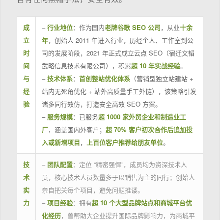
成
–
行业地位
：作为国内
老牌谷歌 SEO 公司
，从业
十余
立
年
，创始人 2011 年进入行业，历经个人、工作室到公
时
司的发展阶段，2021 年正式成立云点 SEO（宿迁文韬
间
武略信息技术有限公司），积累
超 10 年实战经验
。
与
–
技术体系
：
首创整站优化体系
（营销型独立站建站 +
经
站内无死角优化 + 站外高质量手工外链），该策略引发
验
诸多同行效仿，打造安全高效 SEO 方案。
–
服务规模
：已服务
超 1000 家外贸企业和制造业工
厂
，涵盖国内外客户；
超 70% 客户初次合作后追加投
入或新增项目
，
上百位客户推荐给朋友单位
。
技
–
团队配置
：定位 “精密强悍”，成员均为资深技术人
术
员，核心技术人员数量多于以销售为主的同行；创始人
实
亲自把关每个项目，避免问题推诿。
力
–
项目经验
：拥有
超 10 个大型品牌站点和商城平台优
化经历
，曾帮助大企业提升国际品牌影响力，为商城平