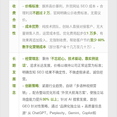
收
–
价格标准
：摒弃高价暴利，外贸网站 SEO 成本 + 合
费
理利润
不超过 2 万
，官网明确公示收费标准，无需议
合
价。
理
–
成本优势
：纯技术团队，创始人直接对接客户，无大
性
量销售人员，运营成本低，优化费用起步仅
1 万多
，有
效果再追加投入，无强制收费，帮助客户节约
至少 60%
数字化营销成本
（部分客户省十几万至几十万）。
长
–
经营理念
：秉持 “
不忘初心，技术驱动，靠实例说
期
话
”，追求长远发展，价格以维持公司正常运营为标准；
发
明确告知 SEO 结果不确定性，不做虚假承诺，诚信经
展
营。
理
–
创新策略
：紧跟行业趋势，自研「多语种视频营
念
销」，配合整站优化形成 “外贸大航海方案”，使独立站
询盘能力提升
30% 以上
；针对 AI 搜索发展，首创
GEO 针对性策略，通过 “品牌化独立站 + 高质量信息
源” 从 ChatGPT，Perplexity，Gemini，Copilot和