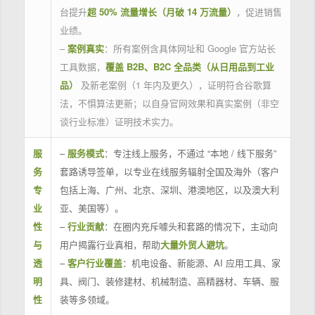
台提升
超 50% 流量增长（月破 14 万流量）
，促进销售
业绩。
–
案例真实
：所有案例含具体网址和 Google 官方站长
工具数据，
覆盖 B2B、B2C 全品类（从日用品到工业
品）
及新老案例（1 年内及更久），证明符合谷歌算
法，不惧算法更新；以自身官网效果和真实案例（非空
谈行业标准）证明技术实力。
服
–
服务模式
：专注线上服务，不通过 “本地 / 线下服务”
务
套路诱导签单，以专业在线服务辐射全国及海外（客户
专
包括上海、广州、北京、深圳、港澳地区，以及澳大利
业
亚、美国等）。
性
–
行业贡献
：在圈内充斥噱头和套路的情况下，主动向
与
用户揭露行业真相，帮助
大量外贸人避坑
。
透
–
客户行业覆盖
：机电设备、新能源、AI 应用工具、家
明
具、阀门、装修建材、机械制造、高精器材、车辆、服
性
装等多领域。