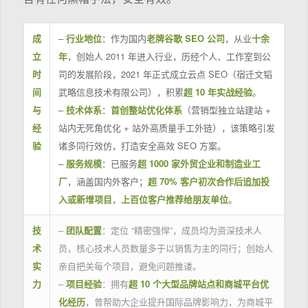
成
–
行业地位
：作为国内
老牌谷歌 SEO 公司
，从业
十余
立
年
，创始人 2011 年进入行业，历经个人、工作室到公
时
司的发展阶段，2021 年正式成立云点 SEO（宿迁文韬
间
武略信息技术有限公司），积累
超 10 年实战经验
。
与
–
技术体系
：
首创整站优化体系
（营销型独立站建站 +
经
站内无死角优化 + 站外高质量手工外链），该策略引发
验
诸多同行效仿，打造安全高效 SEO 方案。
–
服务规模
：已服务
超 1000 家外贸企业和制造业工
厂
，涵盖国内外客户；
超 70% 客户初次合作后追加投
入或新增项目
，
上百位客户推荐给朋友单位
。
技
–
团队配置
：定位 “精密强悍”，成员均为资深技术人
术
员，核心技术人员数量多于以销售为主的同行；创始人
实
亲自把关每个项目，避免问题推诿。
力
–
项目经验
：拥有
超 10 个大型品牌站点和商城平台优
化经历
，曾帮助大企业提升国际品牌影响力，为商城平