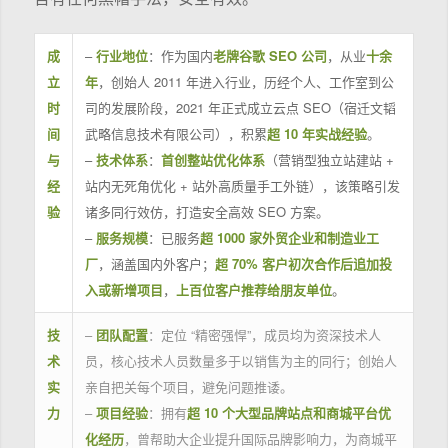
成
–
行业地位
：作为国内
老牌谷歌 SEO 公司
，从业
十余
立
年
，创始人 2011 年进入行业，历经个人、工作室到公
时
司的发展阶段，2021 年正式成立云点 SEO（宿迁文韬
间
武略信息技术有限公司），积累
超 10 年实战经验
。
与
–
技术体系
：
首创整站优化体系
（营销型独立站建站 +
经
站内无死角优化 + 站外高质量手工外链），该策略引发
验
诸多同行效仿，打造安全高效 SEO 方案。
–
服务规模
：已服务
超 1000 家外贸企业和制造业工
厂
，涵盖国内外客户；
超 70% 客户初次合作后追加投
入或新增项目
，
上百位客户推荐给朋友单位
。
技
–
团队配置
：定位 “精密强悍”，成员均为资深技术人
术
员，核心技术人员数量多于以销售为主的同行；创始人
实
亲自把关每个项目，避免问题推诿。
力
–
项目经验
：拥有
超 10 个大型品牌站点和商城平台优
化经历
，曾帮助大企业提升国际品牌影响力，为商城平