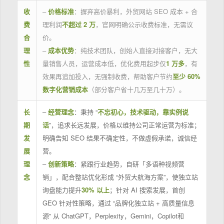
收
–
价格标准
：摒弃高价暴利，外贸网站 SEO 成本 + 合
费
理利润
不超过 2 万
，官网明确公示收费标准，无需议
合
价。
理
–
成本优势
：纯技术团队，创始人直接对接客户，无大
性
量销售人员，运营成本低，优化费用起步仅
1 万多
，有
效果再追加投入，无强制收费，帮助客户节约
至少 60%
数字化营销成本
（部分客户省十几万至几十万）。
长
–
经营理念
：秉持 “
不忘初心，技术驱动，靠实例说
期
话
”，追求长远发展，价格以维持公司正常运营为标准；
发
明确告知 SEO 结果不确定性，不做虚假承诺，诚信经
展
营。
理
–
创新策略
：紧跟行业趋势，自研「多语种视频营
念
销」，配合整站优化形成 “外贸大航海方案”，使独立站
询盘能力提升
30% 以上
；针对 AI 搜索发展，首创
GEO 针对性策略，通过 “品牌化独立站 + 高质量信息
源” 从 ChatGPT，Perplexity，Gemini，Copilot和