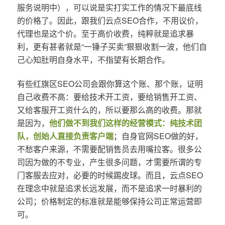
服务说明中），可以说是实打实工作的情况下最底线
的价格了。因此，跟我们云点SEO合作，不用议价，
代理也是这个价。至于高价收费，纯粹就是追求暴
利，更有甚者就是“一锤子买卖”狠狠收割一波，他们自
己心知肚明自身水平，不指望有长期合作。
有些红旗区SEO公司会跟你算这个账、那个账，证明
自己收费不高：要给技术开工资，要给销售开工资、
又给客服开工资什么的，所以要那么高的收费。那就
是因为，
他们做不到我们这样的经营模式：纯技术团
队，创始人直接负责客户端
；自身官网SEO做的好，
不愁客户来源，不需要配销售员去用嘴拉客。很多公
司因为做的不专业，产生很多问题，才需要所谓的专
门客服去应对，必要的时候踢皮球。而且，云点SEO
在理念中就是追求长远发展，而不是追求一时暴利的
公司；价格制定的标准就是能够保持公司正常运营即
可。