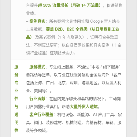
台提升
超 50% 流量增长（月破 14 万流量）
，促进销售
业绩。
–
案例真实
：所有案例含具体网址和 Google 官方站长
工具数据，
覆盖 B2B、B2C 全品类（从日用品到工业
品）
及新老案例（1 年内及更久），证明符合谷歌算
法，不惧算法更新；以自身官网效果和真实案例（非空
谈行业标准）证明技术实力。
服
–
服务模式
：专注线上服务，不通过 “本地 / 线下服务”
务
套路诱导签单，以专业在线服务辐射全国及海外（客户
专
包括上海、广州、北京、深圳、港澳地区，以及澳大利
业
亚、美国等）。
性
–
行业贡献
：在圈内充斥噱头和套路的情况下，主动向
与
用户揭露行业真相，帮助
大量外贸人避坑
。
透
–
客户行业覆盖
：机电设备、新能源、AI 应用工具、家
明
具、阀门、装修建材、机械制造、高精器材、车辆、服
性
装等多领域。