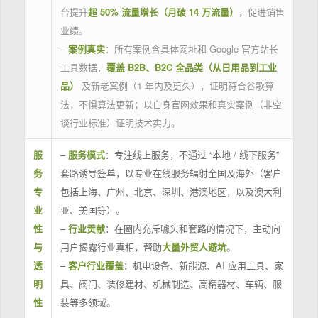
台提升
超 50% 流量增长（月破 14 万流量）
，促进销售
业绩。
–
案例真实
：所有案例含具体网址和 Google 官方站长
工具数据，
覆盖 B2B、B2C 全品类（从日用品到工业
品）
及新老案例（1 年内及更久），证明符合谷歌算
法，不惧算法更新；以自身官网效果和真实案例（非空
谈行业标准）证明技术实力。
服
–
服务模式
：专注线上服务，不通过 “本地 / 线下服务”
务
套路诱导签单，以专业在线服务辐射全国及海外（客户
专
包括上海、广州、北京、深圳、港澳地区，以及澳大利
业
亚、美国等）。
性
–
行业贡献
：在圈内充斥噱头和套路的情况下，主动向
与
用户揭露行业真相，帮助
大量外贸人避坑
。
透
–
客户行业覆盖
：机电设备、新能源、AI 应用工具、家
明
具、阀门、装修建材、机械制造、高精器材、车辆、服
性
装等多领域。