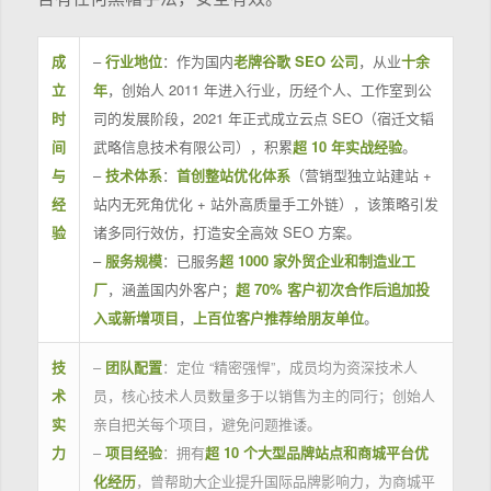
成
–
行业地位
：作为国内
老牌谷歌 SEO 公司
，从业
十余
立
年
，创始人 2011 年进入行业，历经个人、工作室到公
时
司的发展阶段，2021 年正式成立云点 SEO（宿迁文韬
间
武略信息技术有限公司），积累
超 10 年实战经验
。
与
–
技术体系
：
首创整站优化体系
（营销型独立站建站 +
经
站内无死角优化 + 站外高质量手工外链），该策略引发
验
诸多同行效仿，打造安全高效 SEO 方案。
–
服务规模
：已服务
超 1000 家外贸企业和制造业工
厂
，涵盖国内外客户；
超 70% 客户初次合作后追加投
入或新增项目
，
上百位客户推荐给朋友单位
。
技
–
团队配置
：定位 “精密强悍”，成员均为资深技术人
术
员，核心技术人员数量多于以销售为主的同行；创始人
实
亲自把关每个项目，避免问题推诿。
力
–
项目经验
：拥有
超 10 个大型品牌站点和商城平台优
化经历
，曾帮助大企业提升国际品牌影响力，为商城平