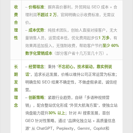
收
–
价格标准
：摒弃高价暴利，外贸网站 SEO 成本 + 合
费
理利润
不超过 2 万
，官网明确公示收费标准，无需议
合
价。
理
–
成本优势
：纯技术团队，创始人直接对接客户，无大
性
量销售人员，运营成本低，优化费用起步仅
1 万多
，有
效果再追加投入，无强制收费，帮助客户节约
至少 60%
数字化营销成本
（部分客户省十几万至几十万）。
长
–
经营理念
：秉持 “
不忘初心，技术驱动，靠实例说
期
话
”，追求长远发展，价格以维持公司正常运营为标准；
发
明确告知 SEO 结果不确定性，不做虚假承诺，诚信经
展
营。
理
–
创新策略
：紧跟行业趋势，自研「多语种视频营
念
销」，配合整站优化形成 “外贸大航海方案”，使独立站
询盘能力提升
30% 以上
；针对 AI 搜索发展，首创
GEO 针对性策略，通过 “品牌化独立站 + 高质量信息
源” 从 ChatGPT，Perplexity，Gemini，Copilot和