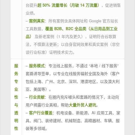
台提升
超 50% 流量增长（月破 14 万流量）
，促进销售
业绩。
–
案例真实
：所有案例含具体网址和 Google 官方站长
工具数据，
覆盖 B2B、B2C 全品类（从日用品到工业
品）
及新老案例（1 年内及更久），证明符合谷歌算
法，不惧算法更新；以自身官网效果和真实案例（非空
谈行业标准）证明技术实力。
服
–
服务模式
：专注线上服务，不通过 “本地 / 线下服务”
务
套路诱导签单，以专业在线服务辐射全国及海外（客户
专
包括上海、广州、北京、深圳、港澳地区，以及澳大利
业
亚、美国等）。
性
–
行业贡献
：在圈内充斥噱头和套路的情况下，主动向
与
用户揭露行业真相，帮助
大量外贸人避坑
。
透
–
客户行业覆盖
：机电设备、新能源、AI 应用工具、家
明
具、阀门、装修建材、机械制造、高精器材、车辆、服
性
装等多领域。