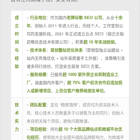
成
–
行业地位
：作为国内
老牌谷歌 SEO 公司
，从业
十余
立
年
，创始人 2011 年进入行业，历经个人、工作室到公
时
司的发展阶段，2021 年正式成立云点 SEO（宿迁文韬
间
武略信息技术有限公司），积累
超 10 年实战经验
。
与
–
技术体系
：
首创整站优化体系
（营销型独立站建站 +
经
站内无死角优化 + 站外高质量手工外链），该策略引发
验
诸多同行效仿，打造安全高效 SEO 方案。
–
服务规模
：已服务
超 1000 家外贸企业和制造业工
厂
，涵盖国内外客户；
超 70% 客户初次合作后追加投
入或新增项目
，
上百位客户推荐给朋友单位
。
技
–
团队配置
：定位 “精密强悍”，成员均为资深技术人
术
员，核心技术人员数量多于以销售为主的同行；创始人
实
亲自把关每个项目，避免问题推诿。
力
–
项目经验
：拥有
超 10 个大型品牌站点和商城平台优
化经历
，曾帮助大企业提升国际品牌影响力，为商城平