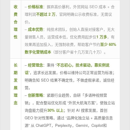
收
–
价格标准
：摒弃高价暴利，外贸网站 SEO 成本 + 合
费
理利润
不超过 2 万
，官网明确公示收费标准，无需议
合
价。
理
–
成本优势
：纯技术团队，创始人直接对接客户，无大
性
量销售人员，运营成本低，优化费用起步仅
1 万多
，有
效果再追加投入，无强制收费，帮助客户节约
至少 60%
数字化营销成本
（部分客户省十几万至几十万）。
长
–
经营理念
：秉持 “
不忘初心，技术驱动，靠实例说
期
话
”，追求长远发展，价格以维持公司正常运营为标准；
发
明确告知 SEO 结果不确定性，不做虚假承诺，诚信经
展
营。
理
–
创新策略
：紧跟行业趋势，自研「多语种视频营
念
销」，配合整站优化形成 “外贸大航海方案”，使独立站
询盘能力提升
30% 以上
；针对 AI 搜索发展，首创
GEO 针对性策略，通过 “品牌化独立站 + 高质量信息
源” 从 ChatGPT，Perplexity，Gemini，Copilot和