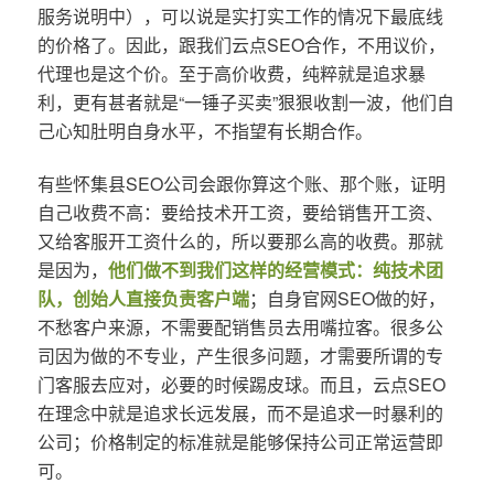
服务说明中），可以说是实打实工作的情况下最底线
的价格了。因此，跟我们云点SEO合作，不用议价，
代理也是这个价。至于高价收费，纯粹就是追求暴
利，更有甚者就是“一锤子买卖”狠狠收割一波，他们自
己心知肚明自身水平，不指望有长期合作。
有些怀集县SEO公司会跟你算这个账、那个账，证明
自己收费不高：要给技术开工资，要给销售开工资、
又给客服开工资什么的，所以要那么高的收费。那就
是因为，
他们做不到我们这样的经营模式：纯技术团
队，创始人直接负责客户端
；自身官网SEO做的好，
不愁客户来源，不需要配销售员去用嘴拉客。很多公
司因为做的不专业，产生很多问题，才需要所谓的专
门客服去应对，必要的时候踢皮球。而且，云点SEO
在理念中就是追求长远发展，而不是追求一时暴利的
公司；价格制定的标准就是能够保持公司正常运营即
可。