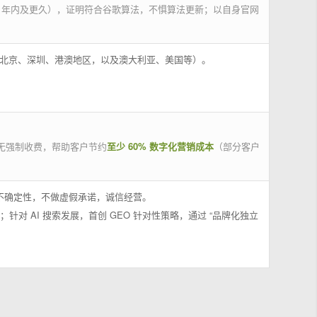
 年内及更久），证明符合谷歌算法，不惧算法更新；以自身官网
州、北京、深圳、港澳地区，以及澳大利亚、美国等）。
无强制收费，帮助客户节约
至少 60% 数字化营销成本
（部分客户
果不确定性，不做虚假承诺，诚信经营。
；针对 AI 搜索发展，首创 GEO 针对性策略，通过 “品牌化独立