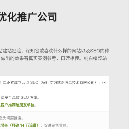
优化推广公司
站建站经验，深知谷歌喜欢什么样的网站以及SEO的种
，做出的效果有真实案例参考，口碑相传。纯白帽整站
21 年正式成立云点 SEO（宿迁文韬武略信息技术有限公司），积
造安全高效 SEO 方案。
位客户推荐给朋友单位
。
避免问题推诿。
量增长（月破 14 万流量）
，促进销售业绩。