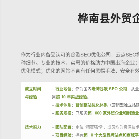
桦南县外贸
作为行业内备受认可的谷歌SEO优化公司，云点SE
种细节。专业的技术，实惠的价格助力中国出海企业
优化模式；优化的网站不含有任何黑帽手法，安全有
成立时间
–
行业地位
：作为国内
老牌谷歌 SEO 公司
，从业
与经验
累
超 10 年实战经验
。
–
技术体系
：
首创整站优化体系
（营销型独立站建
–
服务规模
：已服务
超 1000 家外贸企业和制造
技术实力
–
团队配置
：定位 “精密强悍”，成员均为资深
–
项目经验
：拥有
超 10 个大型品牌站点和商城