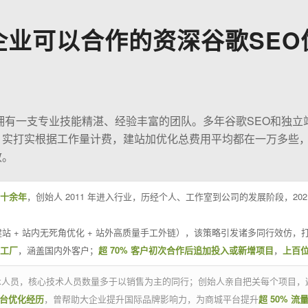
企业可以合作的资深谷歌SEO
O拥有一支专业技能精湛、经验丰富的团队。多年谷歌SEO和独立
；实打实根据工作量计费，建站加优化总费用平均都在一万多些
效。
十余年
，创始人 2011 年进入行业，历经个人、工作室到公司的发展阶段，20
站 + 站内无死角优化 + 站外高质量手工外链），该策略引发诸多同行效仿，打
业工厂
，涵盖国内外客户；
超 70% 客户初次合作后追加投入或新增项目
，
上百
技术人员，核心技术人员数量多于以销售为主的同行；创始人亲自把关每个项目，
平台优化经历
，曾帮助大企业提升国际品牌影响力，为商城平台提升
超 50% 流