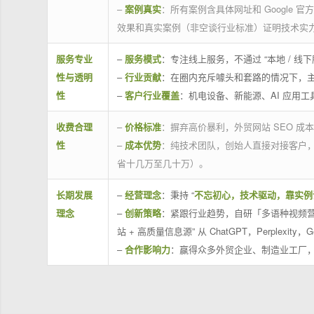
–
案例真实
：所有案例含具体网址和 Google 
效果和真实案例（非空谈行业标准）证明技术实
服务专业
–
服务模式
：专注线上服务，不通过 “本地 /
性与透明
–
行业贡献
：在圈内充斥噱头和套路的情况下，
性
–
客户行业覆盖
：机电设备、新能源、AI 应用
收费合理
–
价格标准
：摒弃高价暴利，外贸网站 SEO 成本
性
–
成本优势
：纯技术团队，创始人直接对接客户
省十几万至几十万）。
长期发展
–
经营理念
：秉持 “
不忘初心，技术驱动，靠实例
理念
–
创新策略
：紧跟行业趋势，自研「多语种视频营
站 + 高质量信息源” 从 ChatGPT，Perplexity，G
–
合作影响力
：赢得众多外贸企业、制造业工厂