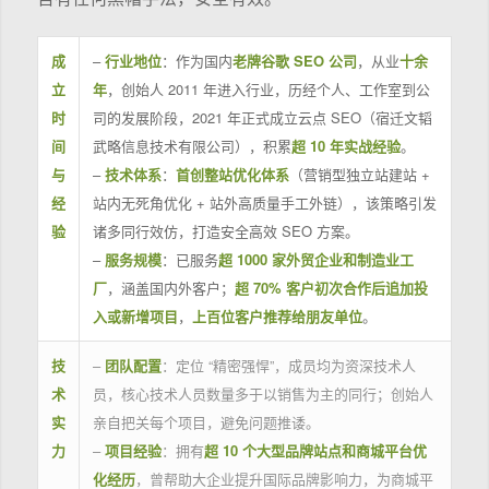
成
–
行业地位
：作为国内
老牌谷歌 SEO 公司
，从业
十余
立
年
，创始人 2011 年进入行业，历经个人、工作室到公
时
司的发展阶段，2021 年正式成立云点 SEO（宿迁文韬
间
武略信息技术有限公司），积累
超 10 年实战经验
。
与
–
技术体系
：
首创整站优化体系
（营销型独立站建站 +
经
站内无死角优化 + 站外高质量手工外链），该策略引发
验
诸多同行效仿，打造安全高效 SEO 方案。
–
服务规模
：已服务
超 1000 家外贸企业和制造业工
厂
，涵盖国内外客户；
超 70% 客户初次合作后追加投
入或新增项目
，
上百位客户推荐给朋友单位
。
技
–
团队配置
：定位 “精密强悍”，成员均为资深技术人
术
员，核心技术人员数量多于以销售为主的同行；创始人
实
亲自把关每个项目，避免问题推诿。
力
–
项目经验
：拥有
超 10 个大型品牌站点和商城平台优
化经历
，曾帮助大企业提升国际品牌影响力，为商城平