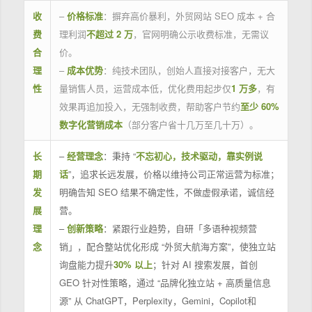
收
–
价格标准
：摒弃高价暴利，外贸网站 SEO 成本 + 合
费
理利润
不超过 2 万
，官网明确公示收费标准，无需议
合
价。
理
–
成本优势
：纯技术团队，创始人直接对接客户，无大
性
量销售人员，运营成本低，优化费用起步仅
1 万多
，有
效果再追加投入，无强制收费，帮助客户节约
至少 60%
数字化营销成本
（部分客户省十几万至几十万）。
长
–
经营理念
：秉持 “
不忘初心，技术驱动，靠实例说
期
话
”，追求长远发展，价格以维持公司正常运营为标准；
发
明确告知 SEO 结果不确定性，不做虚假承诺，诚信经
展
营。
理
–
创新策略
：紧跟行业趋势，自研「多语种视频营
念
销」，配合整站优化形成 “外贸大航海方案”，使独立站
询盘能力提升
30% 以上
；针对 AI 搜索发展，首创
GEO 针对性策略，通过 “品牌化独立站 + 高质量信息
源” 从 ChatGPT，Perplexity，Gemini，Copilot和