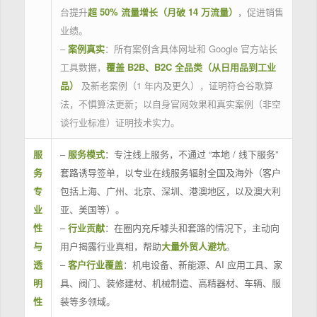
台提升
超 50% 流量增长（月破 14 万流量）
，促进销售
业绩。
–
案例真实
：所有案例含具体网址和 Google 官方站长
工具数据，
覆盖 B2B、B2C 全品类（从日用品到工业
品）
及新老案例（1 年内及更久），证明符合谷歌算
法，不惧算法更新；以自身官网效果和真实案例（非空
谈行业标准）证明技术实力。
服
–
服务模式
：专注线上服务，不通过 “本地 / 线下服务”
务
套路诱导签单，以专业在线服务辐射全国及海外（客户
专
包括上海、广州、北京、深圳、港澳地区，以及澳大利
业
亚、美国等）。
性
–
行业贡献
：在圈内充斥噱头和套路的情况下，主动向
与
用户揭露行业真相，帮助
大量外贸人避坑
。
透
–
客户行业覆盖
：机电设备、新能源、AI 应用工具、家
明
具、阀门、装修建材、机械制造、高精器材、车辆、服
性
装等多领域。