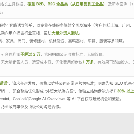
官方站长工具数据，
覆盖 B2B、B2C 全品类（从日用品到工业品）
及新老案例（1
力。
 线下服务” 套路诱导签单，以专业在线服务辐射全国及海外（客户包括上海、广
主动向用户揭露行业真相，帮助
大量外贸人避坑
。
工具、家具、阀门、装修建材、机械制造、高精器材、车辆、服装等多领域。
 + 合理利润
不超过 2 万
，官网明确公示收费标准，无需议价。
，无大量销售人员，运营成本低，优化费用起步仅
1 万多
，有效果再追加投入，
说话
”，追求长远发展，价格以维持公司正常运营为标准；明确告知 SEO 结
销」，配合整站优化形成 “外贸大航海方案”，使独立站询盘能力提升
30% 以上
emini，Copilot和Google AI Overviews 等 AI 平台获取曝光机会和流量。
，乃至政府单位及顶级公司沟通合作。