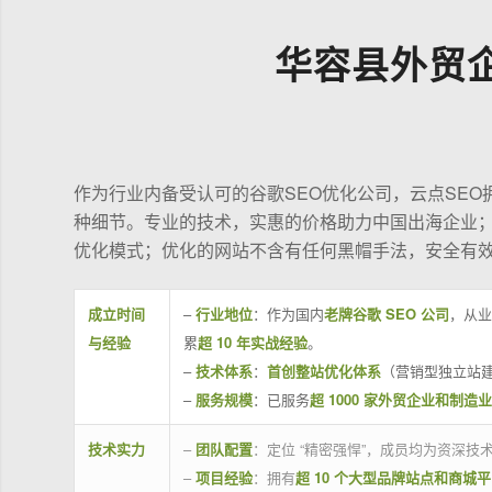
华容县外贸
作为行业内备受认可的谷歌SEO优化公司，云点SE
种细节。专业的技术，实惠的价格助力中国出海企业
优化模式；优化的网站不含有任何黑帽手法，安全有
成立时间
–
行业地位
：作为国内
老牌谷歌 SEO 公司
，从业
与经验
累
超 10 年实战经验
。
–
技术体系
：
首创整站优化体系
（营销型独立站建
–
服务规模
：已服务
超 1000 家外贸企业和制造
技术实力
–
团队配置
：定位 “精密强悍”，成员均为资深
–
项目经验
：拥有
超 10 个大型品牌站点和商城