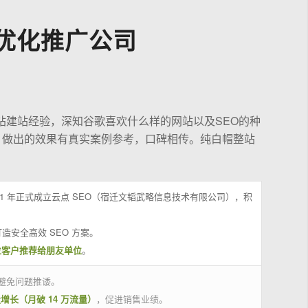
优化推广公司
站建站经验，深知谷歌喜欢什么样的网站以及SEO的种
，做出的效果有真实案例参考，口碑相传。纯白帽整站
21 年正式成立云点 SEO（宿迁文韬武略信息技术有限公司），积
造安全高效 SEO 方案。
位客户推荐给朋友单位
。
避免问题推诿。
量增长（月破 14 万流量）
，促进销售业绩。