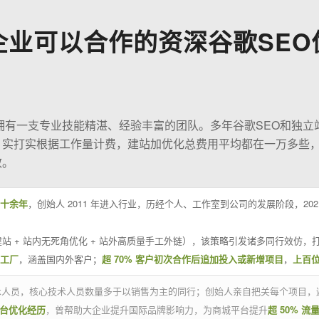
企业可以合作的资深谷歌SEO
O拥有一支专业技能精湛、经验丰富的团队。多年谷歌SEO和独立
；实打实根据工作量计费，建站加优化总费用平均都在一万多些
效。
十余年
，创始人 2011 年进入行业，历经个人、工作室到公司的发展阶段，20
站 + 站内无死角优化 + 站外高质量手工外链），该策略引发诸多同行效仿，打
业工厂
，涵盖国内外客户；
超 70% 客户初次合作后追加投入或新增项目
，
上百
技术人员，核心技术人员数量多于以销售为主的同行；创始人亲自把关每个项目，
平台优化经历
，曾帮助大企业提升国际品牌影响力，为商城平台提升
超 50% 流