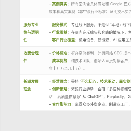
–
案例真实
：所有案例含具体网址和 Google 
效果和真实案例（非空谈行业标准）证明技术实
服务专业
–
服务模式
：专注线上服务，不通过 “本地 /
性与透明
–
行业贡献
：在圈内充斥噱头和套路的情况下，
性
–
客户行业覆盖
：机电设备、新能源、AI 应用
收费合理
–
价格标准
：摒弃高价暴利，外贸网站 SEO 成本
性
–
成本优势
：纯技术团队，创始人直接对接客户
省十几万至几十万）。
长期发展
–
经营理念
：秉持 “
不忘初心，技术驱动，靠实例
理念
–
创新策略
：紧跟行业趋势，自研「多语种视频营
站 + 高质量信息源” 从 ChatGPT，Perplexity，G
–
合作影响力
：赢得众多外贸企业、制造业工厂