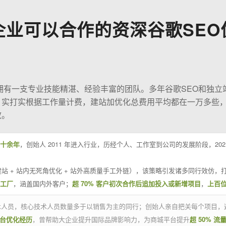
企业可以合作的资深谷歌SEO
O拥有一支专业技能精湛、经验丰富的团队。多年谷歌SEO和独立
；实打实根据工作量计费，建站加优化总费用平均都在一万多些
效。
十余年
，创始人 2011 年进入行业，历经个人、工作室到公司的发展阶段，20
站 + 站内无死角优化 + 站外高质量手工外链），该策略引发诸多同行效仿，打
业工厂
，涵盖国内外客户；
超 70% 客户初次合作后追加投入或新增项目
，
上百
技术人员，核心技术人员数量多于以销售为主的同行；创始人亲自把关每个项目，
平台优化经历
，曾帮助大企业提升国际品牌影响力，为商城平台提升
超 50% 流