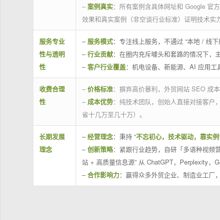
–
案例真实
：所有案例含具体网址和 Google 
效果和真实案例（非空谈行业标准）证明技术实
服务专业
–
服务模式
：专注线上服务，不通过 “本地 /
性与透明
–
行业贡献
：在圈内充斥噱头和套路的情况下，
性
–
客户行业覆盖
：机电设备、新能源、AI 应用
收费合理
–
价格标准
：摒弃高价暴利，外贸网站 SEO 成本
性
–
成本优势
：纯技术团队，创始人直接对接客户
省十几万至几十万）。
长期发展
–
经营理念
：秉持 “
不忘初心，技术驱动，靠实例
理念
–
创新策略
：紧跟行业趋势，自研「多语种视频营
站 + 高质量信息源” 从 ChatGPT，Perplexity，G
–
合作影响力
：赢得众多外贸企业、制造业工厂