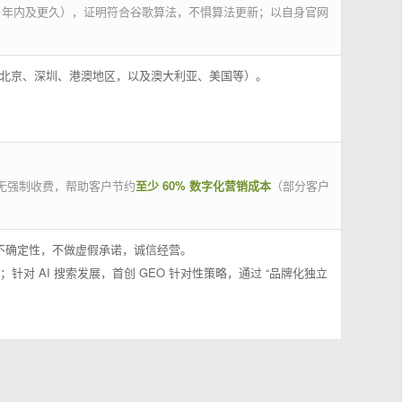
 年内及更久），证明符合谷歌算法，不惧算法更新；以自身官网
州、北京、深圳、港澳地区，以及澳大利亚、美国等）。
无强制收费，帮助客户节约
至少 60% 数字化营销成本
（部分客户
果不确定性，不做虚假承诺，诚信经营。
；针对 AI 搜索发展，首创 GEO 针对性策略，通过 “品牌化独立