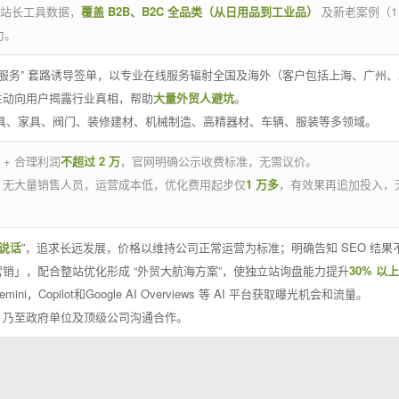
官方站长工具数据，
覆盖 B2B、B2C 全品类（从日用品到工业品）
及新老案例（1
力。
 线下服务” 套路诱导签单，以专业在线服务辐射全国及海外（客户包括上海、广
主动向用户揭露行业真相，帮助
大量外贸人避坑
。
工具、家具、阀门、装修建材、机械制造、高精器材、车辆、服装等多领域。
 + 合理利润
不超过 2 万
，官网明确公示收费标准，无需议价。
，无大量销售人员，运营成本低，优化费用起步仅
1 万多
，有效果再追加投入，
说话
”，追求长远发展，价格以维持公司正常运营为标准；明确告知 SEO 结
销」，配合整站优化形成 “外贸大航海方案”，使独立站询盘能力提升
30% 以上
emini，Copilot和Google AI Overviews 等 AI 平台获取曝光机会和流量。
，乃至政府单位及顶级公司沟通合作。