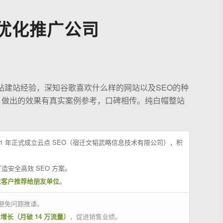
优化推广公司
站建站经验，深知谷歌喜欢什么样的网站以及SEO的种
，做出的效果有真实案例参考，口碑相传。纯白帽整站
21 年正式成立云点 SEO（宿迁文韬武略信息技术有限公司），积
造安全高效 SEO 方案。
位客户推荐给朋友单位
。
避免问题推诿。
量增长（月破 14 万流量）
，促进销售业绩。