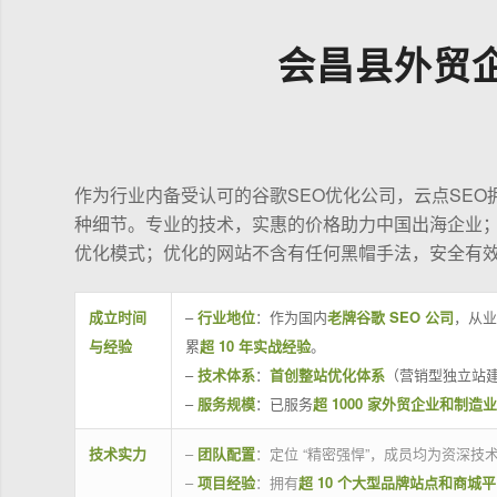
会昌县外贸
作为行业内备受认可的谷歌SEO优化公司，云点SE
种细节。专业的技术，实惠的价格助力中国出海企业
优化模式；优化的网站不含有任何黑帽手法，安全有
成立时间
–
行业地位
：作为国内
老牌谷歌 SEO 公司
，从业
与经验
累
超 10 年实战经验
。
–
技术体系
：
首创整站优化体系
（营销型独立站建
–
服务规模
：已服务
超 1000 家外贸企业和制造
技术实力
–
团队配置
：定位 “精密强悍”，成员均为资深
–
项目经验
：拥有
超 10 个大型品牌站点和商城