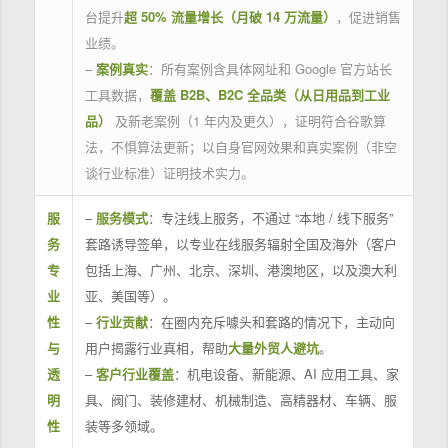
台提升
超 50% 流量增长（月破 14 万流量）
，促进销售
业绩。
–
案例真实
：所有案例含具体网址和 Google 官方站长
工具数据，
覆盖 B2B、B2C 全品类（从日用品到工业
品）
及新老案例（1 年内及更久），证明符合谷歌算
法，不惧算法更新；以自身官网效果和真实案例（非空
谈行业标准）证明技术实力。
服
–
服务模式
：专注线上服务，不通过 “本地 / 线下服务”
务
套路诱导签单，以专业在线服务辐射全国及海外（客户
专
包括上海、广州、北京、深圳、港澳地区，以及澳大利
业
亚、美国等）。
性
–
行业贡献
：在圈内充斥噱头和套路的情况下，主动向
与
用户揭露行业真相，帮助
大量外贸人避坑
。
透
–
客户行业覆盖
：机电设备、新能源、AI 应用工具、家
明
具、阀门、装修建材、机械制造、高精器材、车辆、服
性
装等多领域。