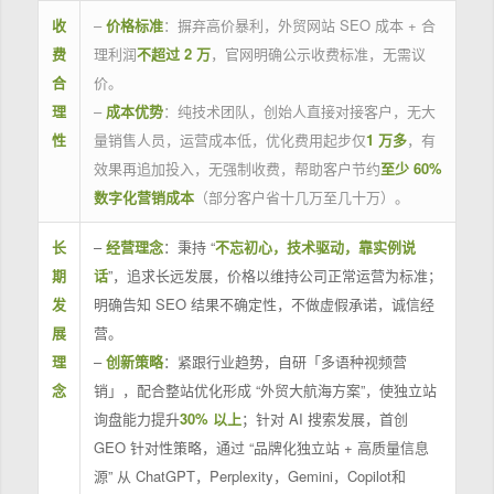
收
–
价格标准
：摒弃高价暴利，外贸网站 SEO 成本 + 合
费
理利润
不超过 2 万
，官网明确公示收费标准，无需议
合
价。
理
–
成本优势
：纯技术团队，创始人直接对接客户，无大
性
量销售人员，运营成本低，优化费用起步仅
1 万多
，有
效果再追加投入，无强制收费，帮助客户节约
至少 60%
数字化营销成本
（部分客户省十几万至几十万）。
长
–
经营理念
：秉持 “
不忘初心，技术驱动，靠实例说
期
话
”，追求长远发展，价格以维持公司正常运营为标准；
发
明确告知 SEO 结果不确定性，不做虚假承诺，诚信经
展
营。
理
–
创新策略
：紧跟行业趋势，自研「多语种视频营
念
销」，配合整站优化形成 “外贸大航海方案”，使独立站
询盘能力提升
30% 以上
；针对 AI 搜索发展，首创
GEO 针对性策略，通过 “品牌化独立站 + 高质量信息
源” 从 ChatGPT，Perplexity，Gemini，Copilot和