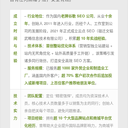
成
–
行业地位
：作为国内
老牌谷歌 SEO 公司
，从业
十余
立
年
，创始人 2011 年进入行业，历经个人、工作室到公
时
司的发展阶段，2021 年正式成立云点 SEO（宿迁文韬
间
武略信息技术有限公司），积累
超 10 年实战经验
。
与
–
技术体系
：
首创整站优化体系
（营销型独立站建站 +
经
站内无死角优化 + 站外高质量手工外链），该策略引发
验
诸多同行效仿，打造安全高效 SEO 方案。
–
服务规模
：已服务
超 1000 家外贸企业和制造业工
厂
，涵盖国内外客户；
超 70% 客户初次合作后追加投
入或新增项目
，
上百位客户推荐给朋友单位
。
技
–
团队配置
：定位 “精密强悍”，成员均为资深技术人
术
员，核心技术人员数量多于以销售为主的同行；创始人
实
亲自把关每个项目，避免问题推诿。
力
–
项目经验
：拥有
超 10 个大型品牌站点和商城平台优
化经历
，曾帮助大企业提升国际品牌影响力，为商城平