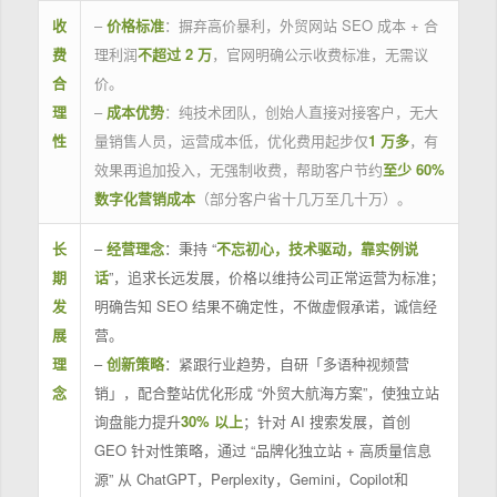
收
–
价格标准
：摒弃高价暴利，外贸网站 SEO 成本 + 合
费
理利润
不超过 2 万
，官网明确公示收费标准，无需议
合
价。
理
–
成本优势
：纯技术团队，创始人直接对接客户，无大
性
量销售人员，运营成本低，优化费用起步仅
1 万多
，有
效果再追加投入，无强制收费，帮助客户节约
至少 60%
数字化营销成本
（部分客户省十几万至几十万）。
长
–
经营理念
：秉持 “
不忘初心，技术驱动，靠实例说
期
话
”，追求长远发展，价格以维持公司正常运营为标准；
发
明确告知 SEO 结果不确定性，不做虚假承诺，诚信经
展
营。
理
–
创新策略
：紧跟行业趋势，自研「多语种视频营
念
销」，配合整站优化形成 “外贸大航海方案”，使独立站
询盘能力提升
30% 以上
；针对 AI 搜索发展，首创
GEO 针对性策略，通过 “品牌化独立站 + 高质量信息
源” 从 ChatGPT，Perplexity，Gemini，Copilot和