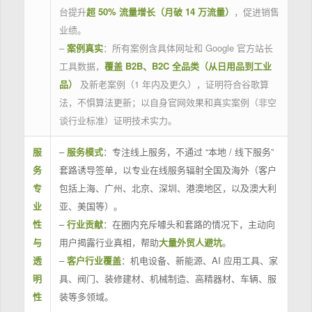
台提升
超 50% 流量增长（月破 14 万流量）
，促进销售
业绩。
–
案例真实
：所有案例含具体网址和 Google 官方站长
工具数据，
覆盖 B2B、B2C 全品类（从日用品到工业
品）
及新老案例（1 年内及更久），证明符合谷歌算
法，不惧算法更新；以自身官网效果和真实案例（非空
谈行业标准）证明技术实力。
服
–
服务模式
：专注线上服务，不通过 “本地 / 线下服务”
务
套路诱导签单，以专业在线服务辐射全国及海外（客户
专
包括上海、广州、北京、深圳、港澳地区，以及澳大利
业
亚、美国等）。
性
–
行业贡献
：在圈内充斥噱头和套路的情况下，主动向
与
用户揭露行业真相，帮助
大量外贸人避坑
。
透
–
客户行业覆盖
：机电设备、新能源、AI 应用工具、家
明
具、阀门、装修建材、机械制造、高精器材、车辆、服
性
装等多领域。