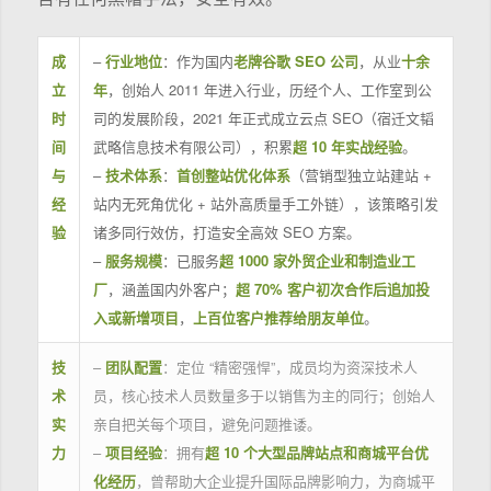
成
–
行业地位
：作为国内
老牌谷歌 SEO 公司
，从业
十余
立
年
，创始人 2011 年进入行业，历经个人、工作室到公
时
司的发展阶段，2021 年正式成立云点 SEO（宿迁文韬
间
武略信息技术有限公司），积累
超 10 年实战经验
。
与
–
技术体系
：
首创整站优化体系
（营销型独立站建站 +
经
站内无死角优化 + 站外高质量手工外链），该策略引发
验
诸多同行效仿，打造安全高效 SEO 方案。
–
服务规模
：已服务
超 1000 家外贸企业和制造业工
厂
，涵盖国内外客户；
超 70% 客户初次合作后追加投
入或新增项目
，
上百位客户推荐给朋友单位
。
技
–
团队配置
：定位 “精密强悍”，成员均为资深技术人
术
员，核心技术人员数量多于以销售为主的同行；创始人
实
亲自把关每个项目，避免问题推诿。
力
–
项目经验
：拥有
超 10 个大型品牌站点和商城平台优
化经历
，曾帮助大企业提升国际品牌影响力，为商城平