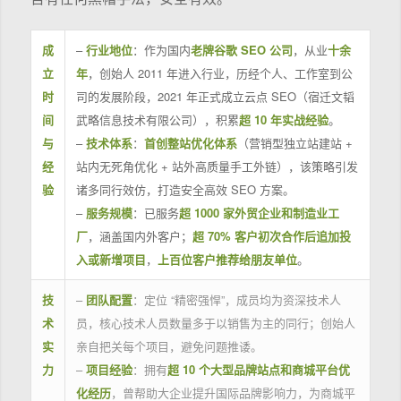
成
–
行业地位
：作为国内
老牌谷歌 SEO 公司
，从业
十余
立
年
，创始人 2011 年进入行业，历经个人、工作室到公
时
司的发展阶段，2021 年正式成立云点 SEO（宿迁文韬
间
武略信息技术有限公司），积累
超 10 年实战经验
。
与
–
技术体系
：
首创整站优化体系
（营销型独立站建站 +
经
站内无死角优化 + 站外高质量手工外链），该策略引发
验
诸多同行效仿，打造安全高效 SEO 方案。
–
服务规模
：已服务
超 1000 家外贸企业和制造业工
厂
，涵盖国内外客户；
超 70% 客户初次合作后追加投
入或新增项目
，
上百位客户推荐给朋友单位
。
技
–
团队配置
：定位 “精密强悍”，成员均为资深技术人
术
员，核心技术人员数量多于以销售为主的同行；创始人
实
亲自把关每个项目，避免问题推诿。
力
–
项目经验
：拥有
超 10 个大型品牌站点和商城平台优
化经历
，曾帮助大企业提升国际品牌影响力，为商城平