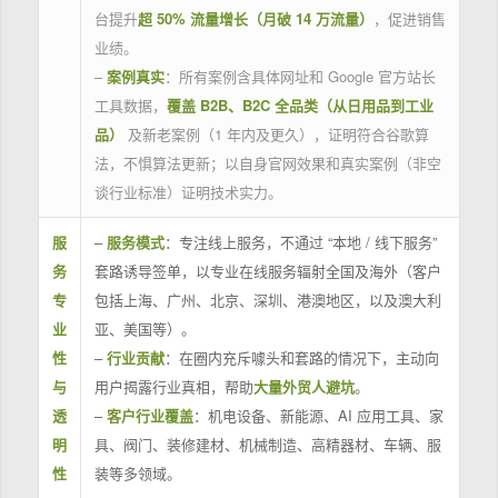
台提升
超 50% 流量增长（月破 14 万流量）
，促进销售
业绩。
–
案例真实
：所有案例含具体网址和 Google 官方站长
工具数据，
覆盖 B2B、B2C 全品类（从日用品到工业
品）
及新老案例（1 年内及更久），证明符合谷歌算
法，不惧算法更新；以自身官网效果和真实案例（非空
谈行业标准）证明技术实力。
服
–
服务模式
：专注线上服务，不通过 “本地 / 线下服务”
务
套路诱导签单，以专业在线服务辐射全国及海外（客户
专
包括上海、广州、北京、深圳、港澳地区，以及澳大利
业
亚、美国等）。
性
–
行业贡献
：在圈内充斥噱头和套路的情况下，主动向
与
用户揭露行业真相，帮助
大量外贸人避坑
。
透
–
客户行业覆盖
：机电设备、新能源、AI 应用工具、家
明
具、阀门、装修建材、机械制造、高精器材、车辆、服
性
装等多领域。