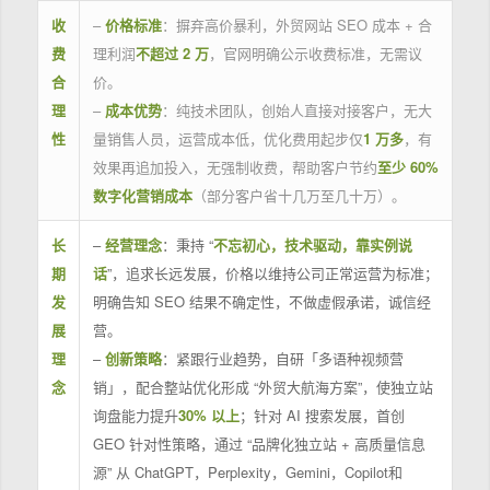
收
–
价格标准
：摒弃高价暴利，外贸网站 SEO 成本 + 合
费
理利润
不超过 2 万
，官网明确公示收费标准，无需议
合
价。
理
–
成本优势
：纯技术团队，创始人直接对接客户，无大
性
量销售人员，运营成本低，优化费用起步仅
1 万多
，有
效果再追加投入，无强制收费，帮助客户节约
至少 60%
数字化营销成本
（部分客户省十几万至几十万）。
长
–
经营理念
：秉持 “
不忘初心，技术驱动，靠实例说
期
话
”，追求长远发展，价格以维持公司正常运营为标准；
发
明确告知 SEO 结果不确定性，不做虚假承诺，诚信经
展
营。
理
–
创新策略
：紧跟行业趋势，自研「多语种视频营
念
销」，配合整站优化形成 “外贸大航海方案”，使独立站
询盘能力提升
30% 以上
；针对 AI 搜索发展，首创
GEO 针对性策略，通过 “品牌化独立站 + 高质量信息
源” 从 ChatGPT，Perplexity，Gemini，Copilot和