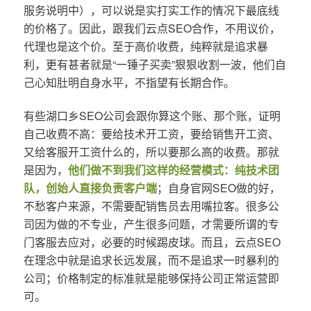
服务说明中），可以说是实打实工作的情况下最底线
的价格了。因此，跟我们云点SEO合作，不用议价，
代理也是这个价。至于高价收费，纯粹就是追求暴
利，更有甚者就是“一锤子买卖”狠狠收割一波，他们自
己心知肚明自身水平，不指望有长期合作。
有些湖口乡SEO公司会跟你算这个账、那个账，证明
自己收费不高：要给技术开工资，要给销售开工资、
又给客服开工资什么的，所以要那么高的收费。那就
是因为，
他们做不到我们这样的经营模式：纯技术团
队，创始人直接负责客户端
；自身官网SEO做的好，
不愁客户来源，不需要配销售员去用嘴拉客。很多公
司因为做的不专业，产生很多问题，才需要所谓的专
门客服去应对，必要的时候踢皮球。而且，云点SEO
在理念中就是追求长远发展，而不是追求一时暴利的
公司；价格制定的标准就是能够保持公司正常运营即
可。