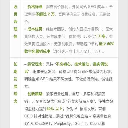
收
–
价格标准
：摒弃高价暴利，外贸网站 SEO 成本 + 合
费
理利润
不超过 2 万
，官网明确公示收费标准，无需议
合
价。
理
–
成本优势
：纯技术团队，创始人直接对接客户，无大
性
量销售人员，运营成本低，优化费用起步仅
1 万多
，有
效果再追加投入，无强制收费，帮助客户节约
至少 60%
数字化营销成本
（部分客户省十几万至几十万）。
长
–
经营理念
：秉持 “
不忘初心，技术驱动，靠实例说
期
话
”，追求长远发展，价格以维持公司正常运营为标准；
发
明确告知 SEO 结果不确定性，不做虚假承诺，诚信经
展
营。
理
–
创新策略
：紧跟行业趋势，自研「多语种视频营
念
销」，配合整站优化形成 “外贸大航海方案”，使独立站
询盘能力提升
30% 以上
；针对 AI 搜索发展，首创
GEO 针对性策略，通过 “品牌化独立站 + 高质量信息
源” 从 ChatGPT，Perplexity，Gemini，Copilot和