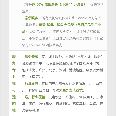
台提升
超 50% 流量增长（月破 14 万流量）
，促进销售
业绩。
–
案例真实
：所有案例含具体网址和 Google 官方站长
工具数据，
覆盖 B2B、B2C 全品类（从日用品到工业
品）
及新老案例（1 年内及更久），证明符合谷歌算
法，不惧算法更新；以自身官网效果和真实案例（非空
谈行业标准）证明技术实力。
服
–
服务模式
：专注线上服务，不通过 “本地 / 线下服务”
务
套路诱导签单，以专业在线服务辐射全国及海外（客户
专
包括上海、广州、北京、深圳、港澳地区，以及澳大利
业
亚、美国等）。
性
–
行业贡献
：在圈内充斥噱头和套路的情况下，主动向
与
用户揭露行业真相，帮助
大量外贸人避坑
。
透
–
客户行业覆盖
：机电设备、新能源、AI 应用工具、家
明
具、阀门、装修建材、机械制造、高精器材、车辆、服
性
装等多领域。