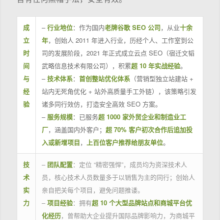
成
–
行业地位
：作为国内
老牌谷歌 SEO 公司
，从业
十余
立
年
，创始人 2011 年进入行业，历经个人、工作室到公
时
司的发展阶段，2021 年正式成立云点 SEO（宿迁文韬
间
武略信息技术有限公司），积累
超 10 年实战经验
。
与
–
技术体系
：
首创整站优化体系
（营销型独立站建站 +
经
站内无死角优化 + 站外高质量手工外链），该策略引发
验
诸多同行效仿，打造安全高效 SEO 方案。
–
服务规模
：已服务
超 1000 家外贸企业和制造业工
厂
，涵盖国内外客户；
超 70% 客户初次合作后追加投
入或新增项目
，
上百位客户推荐给朋友单位
。
技
–
团队配置
：定位 “精密强悍”，成员均为资深技术人
术
员，核心技术人员数量多于以销售为主的同行；创始人
实
亲自把关每个项目，避免问题推诿。
力
–
项目经验
：拥有
超 10 个大型品牌站点和商城平台优
化经历
，曾帮助大企业提升国际品牌影响力，为商城平