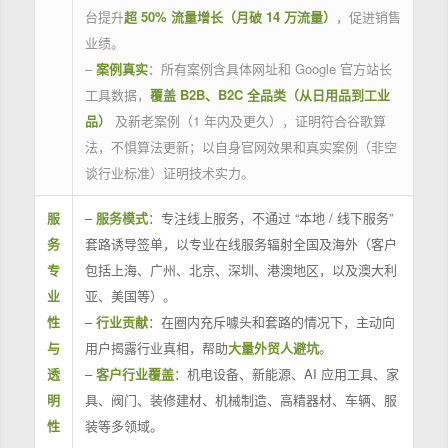
台提升
超 50% 流量增长（月破 14 万流量）
，促进销售
业绩。
–
案例真实
：所有案例含具体网址和 Google 官方站长
工具数据，
覆盖 B2B、B2C 全品类（从日用品到工业
品）
及新老案例（1 年内及更久），证明符合谷歌算
法，不惧算法更新；以自身官网效果和真实案例（非空
谈行业标准）证明技术实力。
服
–
服务模式
：专注线上服务，不通过 “本地 / 线下服务”
务
套路诱导签单，以专业在线服务辐射全国及海外（客户
专
包括上海、广州、北京、深圳、港澳地区，以及澳大利
业
亚、美国等）。
性
–
行业贡献
：在圈内充斥噱头和套路的情况下，主动向
与
用户揭露行业真相，帮助
大量外贸人避坑
。
透
–
客户行业覆盖
：机电设备、新能源、AI 应用工具、家
明
具、阀门、装修建材、机械制造、高精器材、车辆、服
性
装等多领域。