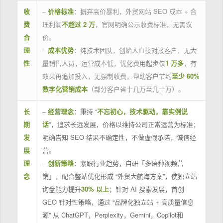
收
–
价格标准
：摒弃高价暴利，外贸网站 SEO 成本 + 合
费
理利润
不超过 2 万
，官网明确公示收费标准，无需议
合
价。
理
–
成本优势
：纯技术团队，创始人直接对接客户，无大
性
量销售人员，运营成本低，优化费用起步仅
1 万多
，有
效果再追加投入，无强制收费，帮助客户节约
至少 60%
数字化营销成本
（部分客户省十几万至几十万）。
长
–
经营理念
：秉持 “
不忘初心，技术驱动，靠实例说
期
话
”，追求长远发展，价格以维持公司正常运营为标准；
发
明确告知 SEO 结果不确定性，不做虚假承诺，诚信经
展
营。
理
–
创新策略
：紧跟行业趋势，自研「多语种视频营
念
销」，配合整站优化形成 “外贸大航海方案”，使独立站
询盘能力提升
30% 以上
；针对 AI 搜索发展，首创
GEO 针对性策略，通过 “品牌化独立站 + 高质量信息
源” 从 ChatGPT，Perplexity，Gemini，Copilot和