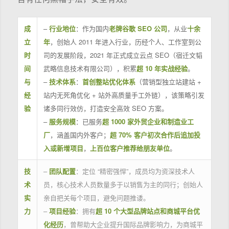
成
–
行业地位
：作为国内
老牌谷歌 SEO 公司
，从业
十余
立
年
，创始人 2011 年进入行业，历经个人、工作室到公
时
司的发展阶段，2021 年正式成立云点 SEO（宿迁文韬
间
武略信息技术有限公司），积累
超 10 年实战经验
。
与
–
技术体系
：
首创整站优化体系
（营销型独立站建站 +
经
站内无死角优化 + 站外高质量手工外链），该策略引发
验
诸多同行效仿，打造安全高效 SEO 方案。
–
服务规模
：已服务
超 1000 家外贸企业和制造业工
厂
，涵盖国内外客户；
超 70% 客户初次合作后追加投
入或新增项目
，
上百位客户推荐给朋友单位
。
技
–
团队配置
：定位 “精密强悍”，成员均为资深技术人
术
员，核心技术人员数量多于以销售为主的同行；创始人
实
亲自把关每个项目，避免问题推诿。
力
–
项目经验
：拥有
超 10 个大型品牌站点和商城平台优
化经历
，曾帮助大企业提升国际品牌影响力，为商城平