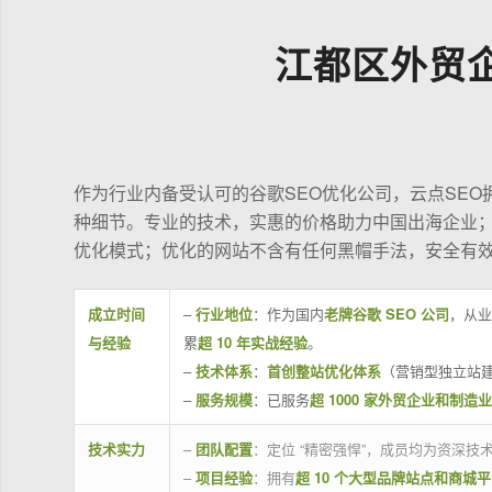
江都区外贸
作为行业内备受认可的谷歌SEO优化公司，云点SE
种细节。专业的技术，实惠的价格助力中国出海企业
优化模式；优化的网站不含有任何黑帽手法，安全有
成立时间
–
行业地位
：作为国内
老牌谷歌 SEO 公司
，从业
与经验
累
超 10 年实战经验
。
–
技术体系
：
首创整站优化体系
（营销型独立站建
–
服务规模
：已服务
超 1000 家外贸企业和制造
技术实力
–
团队配置
：定位 “精密强悍”，成员均为资深
–
项目经验
：拥有
超 10 个大型品牌站点和商城