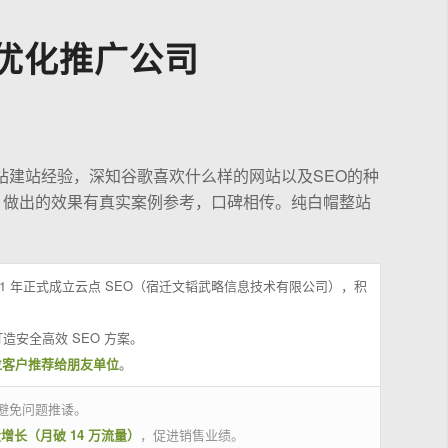
优化推广公司
站建站经验，深知谷歌喜欢什么样的网站以及SEO的种
，做出的效果有真实案例参考，口碑相传。纯白帽整站
21 年正式成立云点 SEO（宿迁文韬武略信息技术有限公司），积
造安全高效 SEO 方案。
位客户推荐给朋友单位
。
避免问题推诿。
量增长（月破 14 万流量）
，促进销售业绩。