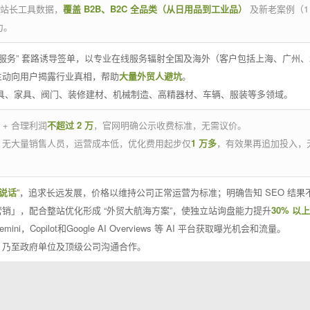
官方站长工具数据，
覆盖 B2B、B2C 全品类（从日用品到工业品）
及新老案例（1
力。
 线下服务” 套路诱导签单，以专业在线服务辐射全国及海外（客户包括上海、广
主动向用户揭露行业真相，帮助
大量外贸人避坑
。
工具、家具、阀门、装修建材、机械制造、高精器材、车辆、服装等多领域。
 + 合理利润
不超过 2 万
，官网明确公示收费标准，无需议价。
，无大量销售人员，运营成本低，优化费用起步仅
1 万多
，有效果再追加投入，
说话
”，追求长远发展，价格以维持公司正常运营为标准；明确告知 SEO 结
销」，配合整站优化形成 “外贸大航海方案”，使独立站询盘能力提升
30% 以上
emini，Copilot和Google AI Overviews 等 AI 平台获取曝光机会和流量。
，乃至政府单位及顶级公司沟通合作。