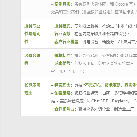
–
案例真实
：所有案例含具体网址和 Google 
效果和真实案例（非空谈行业标准）证明技术实
服务专业
–
服务模式
：专注线上服务，不通过 “本地 /
性与透明
–
行业贡献
：在圈内充斥噱头和套路的情况下，
性
–
客户行业覆盖
：机电设备、新能源、AI 应用
收费合理
–
价格标准
：摒弃高价暴利，外贸网站 SEO 成本
性
–
成本优势
：纯技术团队，创始人直接对接客户
省十几万至几十万）。
长期发展
–
经营理念
：秉持 “
不忘初心，技术驱动，靠实例
理念
–
创新策略
：紧跟行业趋势，自研「多语种视频营
站 + 高质量信息源” 从 ChatGPT，Perplexity，G
–
合作影响力
：赢得众多外贸企业、制造业工厂