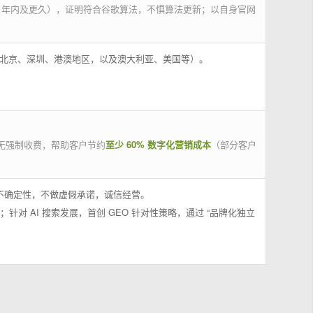
 年内及更久），证明符合谷歌算法，不惧算法更新；以自身官网
州、北京、深圳、港澳地区，以及澳大利亚、美国等）。
无强制收费，帮助客户节约
至少 60% 数字化营销成本
（部分客户
果不确定性，不做虚假承诺，诚信经营。
；针对 AI 搜索发展，首创 GEO 针对性策略，通过 “品牌化独立