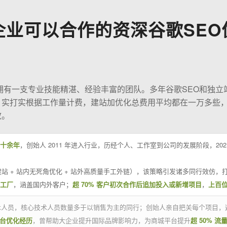
企业可以合作的资深谷歌SEO
O拥有一支专业技能精湛、经验丰富的团队。多年谷歌SEO和独立
；实打实根据工作量计费，建站加优化总费用平均都在一万多些
效。
十余年
，创始人 2011 年进入行业，历经个人、工作室到公司的发展阶段，20
站 + 站内无死角优化 + 站外高质量手工外链），该策略引发诸多同行效仿，打
业工厂
，涵盖国内外客户；
超 70% 客户初次合作后追加投入或新增项目
，
上百
技术人员，核心技术人员数量多于以销售为主的同行；创始人亲自把关每个项目，
平台优化经历
，曾帮助大企业提升国际品牌影响力，为商城平台提升
超 50% 流