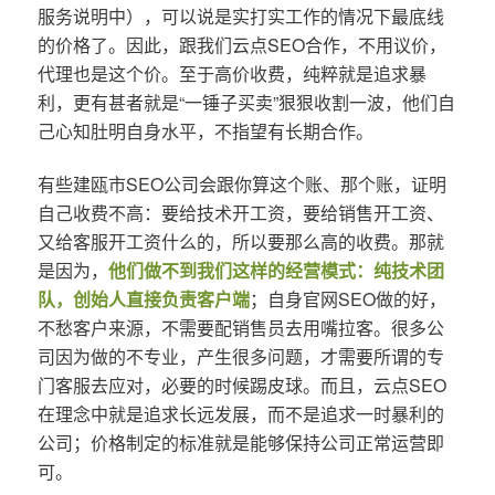
服务说明中），可以说是实打实工作的情况下最底线
的价格了。因此，跟我们云点SEO合作，不用议价，
代理也是这个价。至于高价收费，纯粹就是追求暴
利，更有甚者就是“一锤子买卖”狠狠收割一波，他们自
己心知肚明自身水平，不指望有长期合作。
有些建瓯市SEO公司会跟你算这个账、那个账，证明
自己收费不高：要给技术开工资，要给销售开工资、
又给客服开工资什么的，所以要那么高的收费。那就
是因为，
他们做不到我们这样的经营模式：纯技术团
队，创始人直接负责客户端
；自身官网SEO做的好，
不愁客户来源，不需要配销售员去用嘴拉客。很多公
司因为做的不专业，产生很多问题，才需要所谓的专
门客服去应对，必要的时候踢皮球。而且，云点SEO
在理念中就是追求长远发展，而不是追求一时暴利的
公司；价格制定的标准就是能够保持公司正常运营即
可。