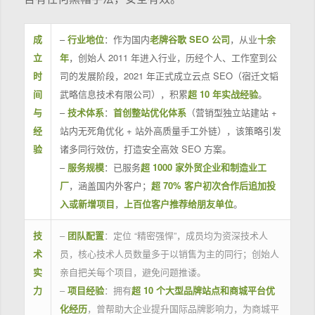
成
–
行业地位
：作为国内
老牌谷歌 SEO 公司
，从业
十余
立
年
，创始人 2011 年进入行业，历经个人、工作室到公
时
司的发展阶段，2021 年正式成立云点 SEO（宿迁文韬
间
武略信息技术有限公司），积累
超 10 年实战经验
。
与
–
技术体系
：
首创整站优化体系
（营销型独立站建站 +
经
站内无死角优化 + 站外高质量手工外链），该策略引发
验
诸多同行效仿，打造安全高效 SEO 方案。
–
服务规模
：已服务
超 1000 家外贸企业和制造业工
厂
，涵盖国内外客户；
超 70% 客户初次合作后追加投
入或新增项目
，
上百位客户推荐给朋友单位
。
技
–
团队配置
：定位 “精密强悍”，成员均为资深技术人
术
员，核心技术人员数量多于以销售为主的同行；创始人
实
亲自把关每个项目，避免问题推诿。
力
–
项目经验
：拥有
超 10 个大型品牌站点和商城平台优
化经历
，曾帮助大企业提升国际品牌影响力，为商城平