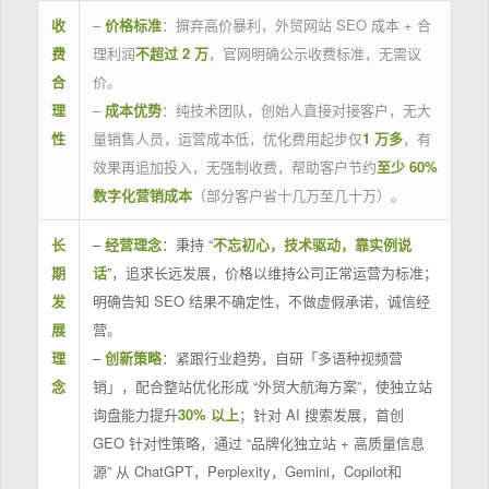
收
–
价格标准
：摒弃高价暴利，外贸网站 SEO 成本 + 合
费
理利润
不超过 2 万
，官网明确公示收费标准，无需议
合
价。
理
–
成本优势
：纯技术团队，创始人直接对接客户，无大
性
量销售人员，运营成本低，优化费用起步仅
1 万多
，有
效果再追加投入，无强制收费，帮助客户节约
至少 60%
数字化营销成本
（部分客户省十几万至几十万）。
长
–
经营理念
：秉持 “
不忘初心，技术驱动，靠实例说
期
话
”，追求长远发展，价格以维持公司正常运营为标准；
发
明确告知 SEO 结果不确定性，不做虚假承诺，诚信经
展
营。
理
–
创新策略
：紧跟行业趋势，自研「多语种视频营
念
销」，配合整站优化形成 “外贸大航海方案”，使独立站
询盘能力提升
30% 以上
；针对 AI 搜索发展，首创
GEO 针对性策略，通过 “品牌化独立站 + 高质量信息
源” 从 ChatGPT，Perplexity，Gemini，Copilot和