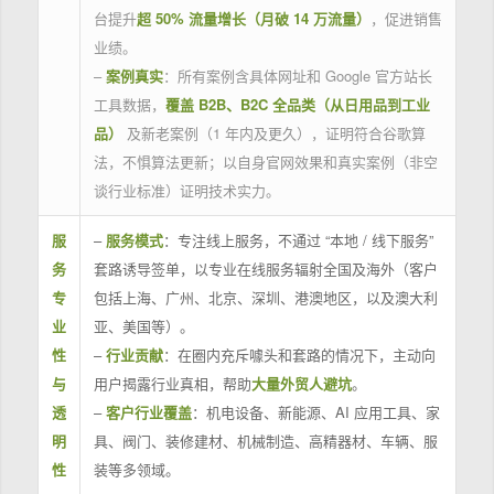
台提升
超 50% 流量增长（月破 14 万流量）
，促进销售
业绩。
–
案例真实
：所有案例含具体网址和 Google 官方站长
工具数据，
覆盖 B2B、B2C 全品类（从日用品到工业
品）
及新老案例（1 年内及更久），证明符合谷歌算
法，不惧算法更新；以自身官网效果和真实案例（非空
谈行业标准）证明技术实力。
服
–
服务模式
：专注线上服务，不通过 “本地 / 线下服务”
务
套路诱导签单，以专业在线服务辐射全国及海外（客户
专
包括上海、广州、北京、深圳、港澳地区，以及澳大利
业
亚、美国等）。
性
–
行业贡献
：在圈内充斥噱头和套路的情况下，主动向
与
用户揭露行业真相，帮助
大量外贸人避坑
。
透
–
客户行业覆盖
：机电设备、新能源、AI 应用工具、家
明
具、阀门、装修建材、机械制造、高精器材、车辆、服
性
装等多领域。