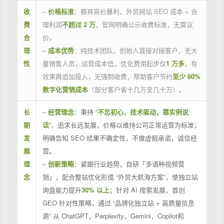
收
–
价格标准
：摒弃高价暴利，外贸网站 SEO 成本 + 合
费
理利润
不超过 2 万
，官网明确公示收费标准，无需议
合
价。
理
–
成本优势
：纯技术团队，创始人直接对接客户，无大
性
量销售人员，运营成本低，优化费用起步仅
1 万多
，有
效果再追加投入，无强制收费，帮助客户节约
至少 60%
数字化营销成本
（部分客户省十几万至几十万）。
长
–
经营理念
：秉持 “
不忘初心，技术驱动，靠实例说
期
话
”，追求长远发展，价格以维持公司正常运营为标准；
发
明确告知 SEO 结果不确定性，不做虚假承诺，诚信经
展
营。
理
–
创新策略
：紧跟行业趋势，自研「多语种视频营
念
销」，配合整站优化形成 “外贸大航海方案”，使独立站
询盘能力提升
30% 以上
；针对 AI 搜索发展，首创
GEO 针对性策略，通过 “品牌化独立站 + 高质量信息
源” 从 ChatGPT，Perplexity，Gemini，Copilot和