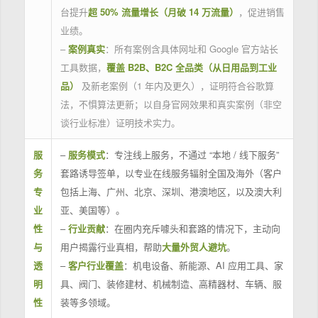
台提升
超 50% 流量增长（月破 14 万流量）
，促进销售
业绩。
–
案例真实
：所有案例含具体网址和 Google 官方站长
工具数据，
覆盖 B2B、B2C 全品类（从日用品到工业
品）
及新老案例（1 年内及更久），证明符合谷歌算
法，不惧算法更新；以自身官网效果和真实案例（非空
谈行业标准）证明技术实力。
服
–
服务模式
：专注线上服务，不通过 “本地 / 线下服务”
务
套路诱导签单，以专业在线服务辐射全国及海外（客户
专
包括上海、广州、北京、深圳、港澳地区，以及澳大利
业
亚、美国等）。
性
–
行业贡献
：在圈内充斥噱头和套路的情况下，主动向
与
用户揭露行业真相，帮助
大量外贸人避坑
。
透
–
客户行业覆盖
：机电设备、新能源、AI 应用工具、家
明
具、阀门、装修建材、机械制造、高精器材、车辆、服
性
装等多领域。