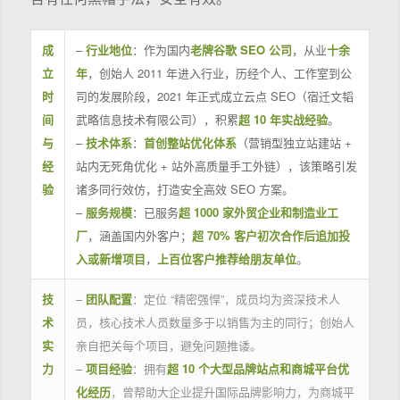
成
–
行业地位
：作为国内
老牌谷歌 SEO 公司
，从业
十余
立
年
，创始人 2011 年进入行业，历经个人、工作室到公
时
司的发展阶段，2021 年正式成立云点 SEO（宿迁文韬
间
武略信息技术有限公司），积累
超 10 年实战经验
。
与
–
技术体系
：
首创整站优化体系
（营销型独立站建站 +
经
站内无死角优化 + 站外高质量手工外链），该策略引发
验
诸多同行效仿，打造安全高效 SEO 方案。
–
服务规模
：已服务
超 1000 家外贸企业和制造业工
厂
，涵盖国内外客户；
超 70% 客户初次合作后追加投
入或新增项目
，
上百位客户推荐给朋友单位
。
技
–
团队配置
：定位 “精密强悍”，成员均为资深技术人
术
员，核心技术人员数量多于以销售为主的同行；创始人
实
亲自把关每个项目，避免问题推诿。
力
–
项目经验
：拥有
超 10 个大型品牌站点和商城平台优
化经历
，曾帮助大企业提升国际品牌影响力，为商城平