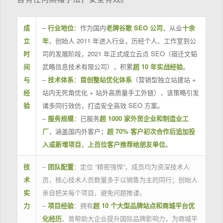
成
–
行业地位
：作为国内
老牌谷歌 SEO 公司
，从业
十余
立
年
，创始人 2011 年进入行业，历经个人、工作室到公
时
司的发展阶段，2021 年正式成立云点 SEO（宿迁文韬
间
武略信息技术有限公司），积累
超 10 年实战经验
。
与
–
技术体系
：
首创整站优化体系
（营销型独立站建站 +
经
站内无死角优化 + 站外高质量手工外链），该策略引发
验
诸多同行效仿，打造安全高效 SEO 方案。
–
服务规模
：已服务
超 1000 家外贸企业和制造业工
厂
，涵盖国内外客户；
超 70% 客户初次合作后追加投
入或新增项目
，
上百位客户推荐给朋友单位
。
技
–
团队配置
：定位 “精密强悍”，成员均为资深技术人
术
员，核心技术人员数量多于以销售为主的同行；创始人
实
亲自把关每个项目，避免问题推诿。
力
–
项目经验
：拥有
超 10 个大型品牌站点和商城平台优
化经历
，曾帮助大企业提升国际品牌影响力，为商城平