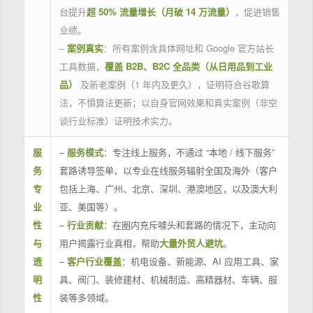
台提升
超 50% 流量增长（月破 14 万流量）
，促进销售
业绩。
–
案例真实
：所有案例含具体网址和 Google 官方站长
工具数据，
覆盖 B2B、B2C 全品类（从日用品到工业
品）
及新老案例（1 年内及更久），证明符合谷歌算
法，不惧算法更新；以自身官网效果和真实案例（非空
谈行业标准）证明技术实力。
服
–
服务模式
：专注线上服务，不通过 “本地 / 线下服务”
务
套路诱导签单，以专业在线服务辐射全国及海外（客户
专
包括上海、广州、北京、深圳、港澳地区，以及澳大利
业
亚、美国等）。
性
–
行业贡献
：在圈内充斥噱头和套路的情况下，主动向
与
用户揭露行业真相，帮助
大量外贸人避坑
。
透
–
客户行业覆盖
：机电设备、新能源、AI 应用工具、家
明
具、阀门、装修建材、机械制造、高精器材、车辆、服
性
装等多领域。