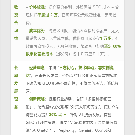
收
–
价格标准
：摒弃高价暴利，外贸网站 SEO 成本 + 合
费
理利润
不超过 2 万
，官网明确公示收费标准，无需议
合
价。
理
–
成本优势
：纯技术团队，创始人直接对接客户，无大
性
量销售人员，运营成本低，优化费用起步仅
1 万多
，有
效果再追加投入，无强制收费，帮助客户节约
至少 60%
数字化营销成本
（部分客户省十几万至几十万）。
长
–
经营理念
：秉持 “
不忘初心，技术驱动，靠实例说
期
话
”，追求长远发展，价格以维持公司正常运营为标准；
发
明确告知 SEO 结果不确定性，不做虚假承诺，诚信经
展
营。
理
–
创新策略
：紧跟行业趋势，自研「多语种视频营
念
销」，配合整站优化形成 “外贸大航海方案”，使独立站
询盘能力提升
30% 以上
；针对 AI 搜索发展，首创
GEO 针对性策略，通过 “品牌化独立站 + 高质量信息
源” 从 ChatGPT，Perplexity，Gemini，Copilot和