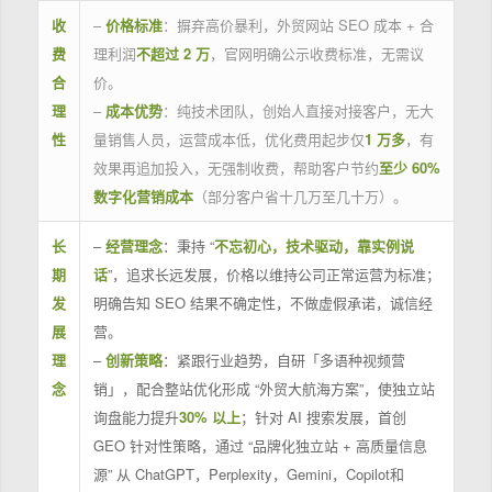
收
–
价格标准
：摒弃高价暴利，外贸网站 SEO 成本 + 合
费
理利润
不超过 2 万
，官网明确公示收费标准，无需议
合
价。
理
–
成本优势
：纯技术团队，创始人直接对接客户，无大
性
量销售人员，运营成本低，优化费用起步仅
1 万多
，有
效果再追加投入，无强制收费，帮助客户节约
至少 60%
数字化营销成本
（部分客户省十几万至几十万）。
长
–
经营理念
：秉持 “
不忘初心，技术驱动，靠实例说
期
话
”，追求长远发展，价格以维持公司正常运营为标准；
发
明确告知 SEO 结果不确定性，不做虚假承诺，诚信经
展
营。
理
–
创新策略
：紧跟行业趋势，自研「多语种视频营
念
销」，配合整站优化形成 “外贸大航海方案”，使独立站
询盘能力提升
30% 以上
；针对 AI 搜索发展，首创
GEO 针对性策略，通过 “品牌化独立站 + 高质量信息
源” 从 ChatGPT，Perplexity，Gemini，Copilot和