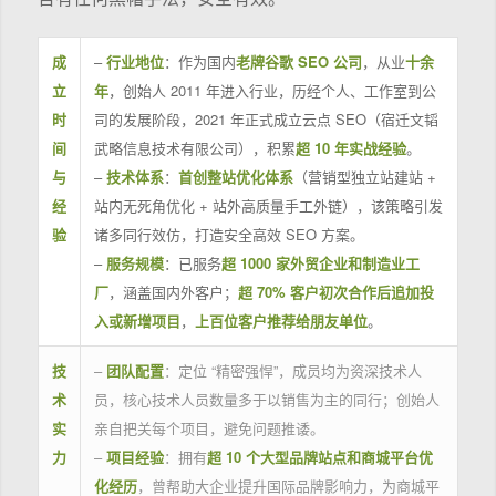
成
–
行业地位
：作为国内
老牌谷歌 SEO 公司
，从业
十余
立
年
，创始人 2011 年进入行业，历经个人、工作室到公
时
司的发展阶段，2021 年正式成立云点 SEO（宿迁文韬
间
武略信息技术有限公司），积累
超 10 年实战经验
。
与
–
技术体系
：
首创整站优化体系
（营销型独立站建站 +
经
站内无死角优化 + 站外高质量手工外链），该策略引发
验
诸多同行效仿，打造安全高效 SEO 方案。
–
服务规模
：已服务
超 1000 家外贸企业和制造业工
厂
，涵盖国内外客户；
超 70% 客户初次合作后追加投
入或新增项目
，
上百位客户推荐给朋友单位
。
技
–
团队配置
：定位 “精密强悍”，成员均为资深技术人
术
员，核心技术人员数量多于以销售为主的同行；创始人
实
亲自把关每个项目，避免问题推诿。
力
–
项目经验
：拥有
超 10 个大型品牌站点和商城平台优
化经历
，曾帮助大企业提升国际品牌影响力，为商城平