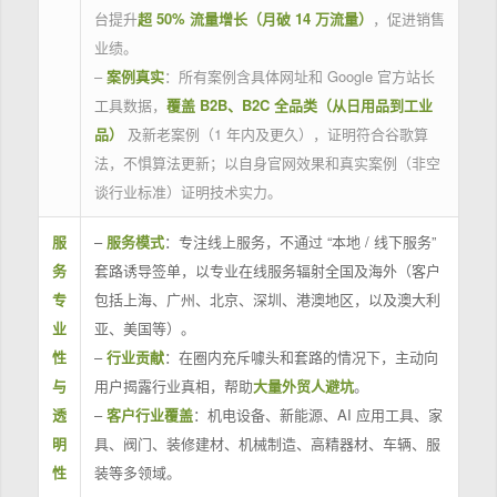
台提升
超 50% 流量增长（月破 14 万流量）
，促进销售
业绩。
–
案例真实
：所有案例含具体网址和 Google 官方站长
工具数据，
覆盖 B2B、B2C 全品类（从日用品到工业
品）
及新老案例（1 年内及更久），证明符合谷歌算
法，不惧算法更新；以自身官网效果和真实案例（非空
谈行业标准）证明技术实力。
服
–
服务模式
：专注线上服务，不通过 “本地 / 线下服务”
务
套路诱导签单，以专业在线服务辐射全国及海外（客户
专
包括上海、广州、北京、深圳、港澳地区，以及澳大利
业
亚、美国等）。
性
–
行业贡献
：在圈内充斥噱头和套路的情况下，主动向
与
用户揭露行业真相，帮助
大量外贸人避坑
。
透
–
客户行业覆盖
：机电设备、新能源、AI 应用工具、家
明
具、阀门、装修建材、机械制造、高精器材、车辆、服
性
装等多领域。