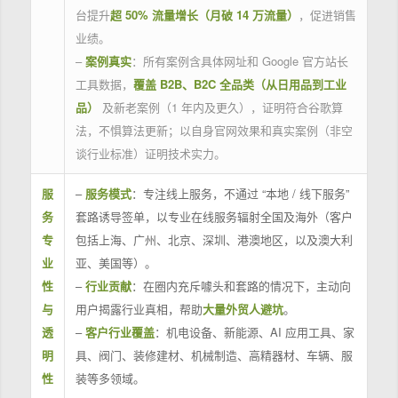
台提升
超 50% 流量增长（月破 14 万流量）
，促进销售
业绩。
–
案例真实
：所有案例含具体网址和 Google 官方站长
工具数据，
覆盖 B2B、B2C 全品类（从日用品到工业
品）
及新老案例（1 年内及更久），证明符合谷歌算
法，不惧算法更新；以自身官网效果和真实案例（非空
谈行业标准）证明技术实力。
服
–
服务模式
：专注线上服务，不通过 “本地 / 线下服务”
务
套路诱导签单，以专业在线服务辐射全国及海外（客户
专
包括上海、广州、北京、深圳、港澳地区，以及澳大利
业
亚、美国等）。
性
–
行业贡献
：在圈内充斥噱头和套路的情况下，主动向
与
用户揭露行业真相，帮助
大量外贸人避坑
。
透
–
客户行业覆盖
：机电设备、新能源、AI 应用工具、家
明
具、阀门、装修建材、机械制造、高精器材、车辆、服
性
装等多领域。