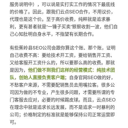
服务说明中），可以说是实打实工作的情况下最底线
的价格了。因此，跟我们云点SEO合作，不用议价，
代理也是这个价。至于高价收费，纯粹就是追求暴
利，更有甚者就是“一锤子买卖”狠狠收割一波，他们自
己心知肚明自身水平，不指望有长期合作。
有些蕉岭县SEO公司会跟你算这个账、那个账，证明
自己收费不高：要给技术开工资，要给销售开工资、
又给客服开工资什么的，所以要那么高的收费。那就
是因为，
他们做不到我们这样的经营模式：纯技术团
队，创始人直接负责客户端
；自身官网SEO做的好，
不愁客户来源，不需要配销售员去用嘴拉客。很多公
司因为做的不专业，产生很多问题，才需要所谓的专
门客服去应对，必要的时候踢皮球。而且，云点SEO
在理念中就是追求长远发展，而不是追求一时暴利的
公司；价格制定的标准就是能够保持公司正常运营即
可。