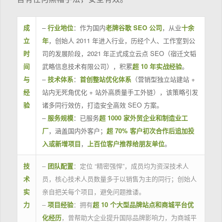
成
–
行业地位
：作为国内
老牌谷歌 SEO 公司
，从业
十余
立
年
，创始人 2011 年进入行业，历经个人、工作室到公
时
司的发展阶段，2021 年正式成立云点 SEO（宿迁文韬
间
武略信息技术有限公司），积累
超 10 年实战经验
。
与
–
技术体系
：
首创整站优化体系
（营销型独立站建站 +
经
站内无死角优化 + 站外高质量手工外链），该策略引发
验
诸多同行效仿，打造安全高效 SEO 方案。
–
服务规模
：已服务
超 1000 家外贸企业和制造业工
厂
，涵盖国内外客户；
超 70% 客户初次合作后追加投
入或新增项目
，
上百位客户推荐给朋友单位
。
技
–
团队配置
：定位 “精密强悍”，成员均为资深技术人
术
员，核心技术人员数量多于以销售为主的同行；创始人
实
亲自把关每个项目，避免问题推诿。
力
–
项目经验
：拥有
超 10 个大型品牌站点和商城平台优
化经历
，曾帮助大企业提升国际品牌影响力，为商城平