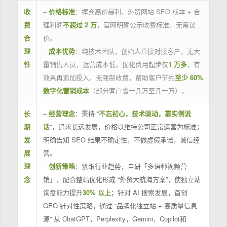
收
–
价格标准
：摒弃高价暴利，外贸网站 SEO 成本 + 合
费
理利润
不超过 2 万
，官网明确公示收费标准，无需议
合
价。
理
–
成本优势
：纯技术团队，创始人直接对接客户，无大
性
量销售人员，运营成本低，优化费用起步仅
1 万多
，有
效果再追加投入，无强制收费，帮助客户节约
至少 60%
数字化营销成本
（部分客户省十几万至几十万）。
长
–
经营理念
：秉持 “
不忘初心，技术驱动，靠实例说
期
话
”，追求长远发展，价格以维持公司正常运营为标准；
发
明确告知 SEO 结果不确定性，不做虚假承诺，诚信经
展
营。
理
–
创新策略
：紧跟行业趋势，自研「多语种视频营
念
销」，配合整站优化形成 “外贸大航海方案”，使独立站
询盘能力提升
30% 以上
；针对 AI 搜索发展，首创
GEO 针对性策略，通过 “品牌化独立站 + 高质量信息
源” 从 ChatGPT，Perplexity，Gemini，Copilot和