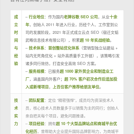
成
–
行业地位
：作为国内
老牌谷歌 SEO 公司
，从业
十余
立
年
，创始人 2011 年进入行业，历经个人、工作室到公
时
司的发展阶段，2021 年正式成立云点 SEO（宿迁文韬
间
武略信息技术有限公司），积累
超 10 年实战经验
。
与
–
技术体系
：
首创整站优化体系
（营销型独立站建站 +
经
站内无死角优化 + 站外高质量手工外链），该策略引发
验
诸多同行效仿，打造安全高效 SEO 方案。
–
服务规模
：已服务
超 1000 家外贸企业和制造业工
厂
，涵盖国内外客户；
超 70% 客户初次合作后追加投
入或新增项目
，
上百位客户推荐给朋友单位
。
技
–
团队配置
：定位 “精密强悍”，成员均为资深技术人
术
员，核心技术人员数量多于以销售为主的同行；创始人
实
亲自把关每个项目，避免问题推诿。
力
–
项目经验
：拥有
超 10 个大型品牌站点和商城平台优
化经历
，曾帮助大企业提升国际品牌影响力，为商城平