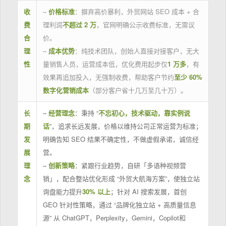
收
–
价格标准
：摒弃高价暴利，外贸网站 SEO 成本 + 合
费
理利润
不超过 2 万
，官网明确公示收费标准，无需议
合
价。
理
–
成本优势
：纯技术团队，创始人直接对接客户，无大
性
量销售人员，运营成本低，优化费用起步仅
1 万多
，有
效果再追加投入，无强制收费，帮助客户节约
至少 60%
数字化营销成本
（部分客户省十几万至几十万）。
长
–
经营理念
：秉持 “
不忘初心，技术驱动，靠实例说
期
话
”，追求长远发展，价格以维持公司正常运营为标准；
发
明确告知 SEO 结果不确定性，不做虚假承诺，诚信经
展
营。
理
–
创新策略
：紧跟行业趋势，自研「多语种视频营
念
销」，配合整站优化形成 “外贸大航海方案”，使独立站
询盘能力提升
30% 以上
；针对 AI 搜索发展，首创
GEO 针对性策略，通过 “品牌化独立站 + 高质量信息
源” 从 ChatGPT，Perplexity，Gemini，Copilot和