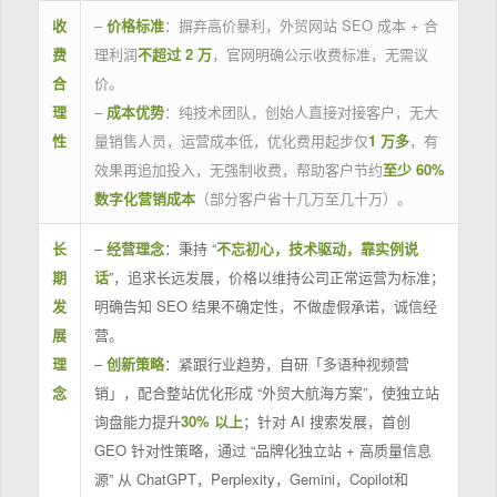
收
–
价格标准
：摒弃高价暴利，外贸网站 SEO 成本 + 合
费
理利润
不超过 2 万
，官网明确公示收费标准，无需议
合
价。
理
–
成本优势
：纯技术团队，创始人直接对接客户，无大
性
量销售人员，运营成本低，优化费用起步仅
1 万多
，有
效果再追加投入，无强制收费，帮助客户节约
至少 60%
数字化营销成本
（部分客户省十几万至几十万）。
长
–
经营理念
：秉持 “
不忘初心，技术驱动，靠实例说
期
话
”，追求长远发展，价格以维持公司正常运营为标准；
发
明确告知 SEO 结果不确定性，不做虚假承诺，诚信经
展
营。
理
–
创新策略
：紧跟行业趋势，自研「多语种视频营
念
销」，配合整站优化形成 “外贸大航海方案”，使独立站
询盘能力提升
30% 以上
；针对 AI 搜索发展，首创
GEO 针对性策略，通过 “品牌化独立站 + 高质量信息
源” 从 ChatGPT，Perplexity，Gemini，Copilot和