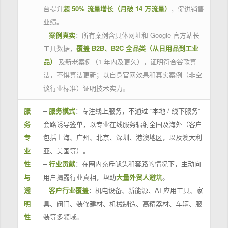
台提升
超 50% 流量增长（月破 14 万流量）
，促进销售
业绩。
–
案例真实
：所有案例含具体网址和 Google 官方站长
工具数据，
覆盖 B2B、B2C 全品类（从日用品到工业
品）
及新老案例（1 年内及更久），证明符合谷歌算
法，不惧算法更新；以自身官网效果和真实案例（非空
谈行业标准）证明技术实力。
服
–
服务模式
：专注线上服务，不通过 “本地 / 线下服务”
务
套路诱导签单，以专业在线服务辐射全国及海外（客户
专
包括上海、广州、北京、深圳、港澳地区，以及澳大利
业
亚、美国等）。
性
–
行业贡献
：在圈内充斥噱头和套路的情况下，主动向
与
用户揭露行业真相，帮助
大量外贸人避坑
。
透
–
客户行业覆盖
：机电设备、新能源、AI 应用工具、家
明
具、阀门、装修建材、机械制造、高精器材、车辆、服
性
装等多领域。