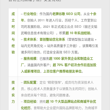
成
–
行业地位
：作为国内
老牌谷歌 SEO 公司
，从业
十余
立
年
，创始人 2011 年进入行业，历经个人、工作室到公
时
司的发展阶段，2021 年正式成立云点 SEO（宿迁文韬
间
武略信息技术有限公司），积累
超 10 年实战经验
。
与
–
技术体系
：
首创整站优化体系
（营销型独立站建站 +
经
站内无死角优化 + 站外高质量手工外链），该策略引发
验
诸多同行效仿，打造安全高效 SEO 方案。
–
服务规模
：已服务
超 1000 家外贸企业和制造业工
厂
，涵盖国内外客户；
超 70% 客户初次合作后追加投
入或新增项目
，
上百位客户推荐给朋友单位
。
技
–
团队配置
：定位 “精密强悍”，成员均为资深技术人
术
员，核心技术人员数量多于以销售为主的同行；创始人
实
亲自把关每个项目，避免问题推诿。
力
–
项目经验
：拥有
超 10 个大型品牌站点和商城平台优
化经历
，曾帮助大企业提升国际品牌影响力，为商城平