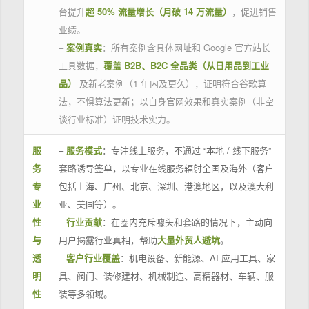
台提升
超 50% 流量增长（月破 14 万流量）
，促进销售
业绩。
–
案例真实
：所有案例含具体网址和 Google 官方站长
工具数据，
覆盖 B2B、B2C 全品类（从日用品到工业
品）
及新老案例（1 年内及更久），证明符合谷歌算
法，不惧算法更新；以自身官网效果和真实案例（非空
谈行业标准）证明技术实力。
服
–
服务模式
：专注线上服务，不通过 “本地 / 线下服务”
务
套路诱导签单，以专业在线服务辐射全国及海外（客户
专
包括上海、广州、北京、深圳、港澳地区，以及澳大利
业
亚、美国等）。
性
–
行业贡献
：在圈内充斥噱头和套路的情况下，主动向
与
用户揭露行业真相，帮助
大量外贸人避坑
。
透
–
客户行业覆盖
：机电设备、新能源、AI 应用工具、家
明
具、阀门、装修建材、机械制造、高精器材、车辆、服
性
装等多领域。