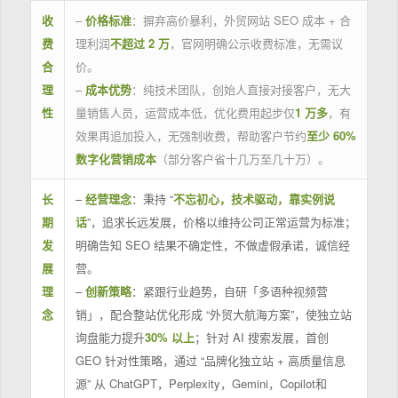
收
–
价格标准
：摒弃高价暴利，外贸网站 SEO 成本 + 合
费
理利润
不超过 2 万
，官网明确公示收费标准，无需议
合
价。
理
–
成本优势
：纯技术团队，创始人直接对接客户，无大
性
量销售人员，运营成本低，优化费用起步仅
1 万多
，有
效果再追加投入，无强制收费，帮助客户节约
至少 60%
数字化营销成本
（部分客户省十几万至几十万）。
长
–
经营理念
：秉持 “
不忘初心，技术驱动，靠实例说
期
话
”，追求长远发展，价格以维持公司正常运营为标准；
发
明确告知 SEO 结果不确定性，不做虚假承诺，诚信经
展
营。
理
–
创新策略
：紧跟行业趋势，自研「多语种视频营
念
销」，配合整站优化形成 “外贸大航海方案”，使独立站
询盘能力提升
30% 以上
；针对 AI 搜索发展，首创
GEO 针对性策略，通过 “品牌化独立站 + 高质量信息
源” 从 ChatGPT，Perplexity，Gemini，Copilot和