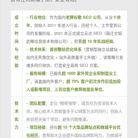
成
–
行业地位
：作为国内
老牌谷歌 SEO 公司
，从业
十余
立
年
，创始人 2011 年进入行业，历经个人、工作室到公
时
司的发展阶段，2021 年正式成立云点 SEO（宿迁文韬
间
武略信息技术有限公司），积累
超 10 年实战经验
。
与
–
技术体系
：
首创整站优化体系
（营销型独立站建站 +
经
站内无死角优化 + 站外高质量手工外链），该策略引发
验
诸多同行效仿，打造安全高效 SEO 方案。
–
服务规模
：已服务
超 1000 家外贸企业和制造业工
厂
，涵盖国内外客户；
超 70% 客户初次合作后追加投
入或新增项目
，
上百位客户推荐给朋友单位
。
技
–
团队配置
：定位 “精密强悍”，成员均为资深技术人
术
员，核心技术人员数量多于以销售为主的同行；创始人
实
亲自把关每个项目，避免问题推诿。
力
–
项目经验
：拥有
超 10 个大型品牌站点和商城平台优
化经历
，曾帮助大企业提升国际品牌影响力，为商城平