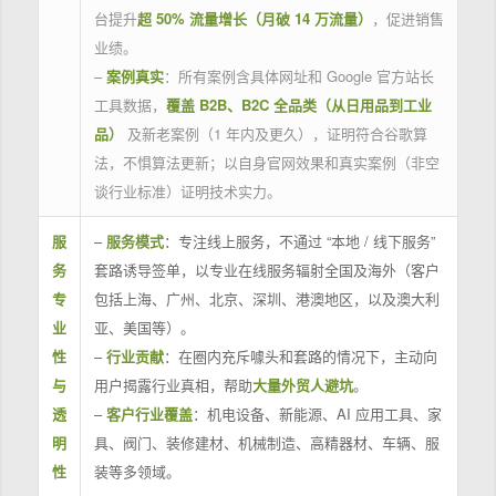
台提升
超 50% 流量增长（月破 14 万流量）
，促进销售
业绩。
–
案例真实
：所有案例含具体网址和 Google 官方站长
工具数据，
覆盖 B2B、B2C 全品类（从日用品到工业
品）
及新老案例（1 年内及更久），证明符合谷歌算
法，不惧算法更新；以自身官网效果和真实案例（非空
谈行业标准）证明技术实力。
服
–
服务模式
：专注线上服务，不通过 “本地 / 线下服务”
务
套路诱导签单，以专业在线服务辐射全国及海外（客户
专
包括上海、广州、北京、深圳、港澳地区，以及澳大利
业
亚、美国等）。
性
–
行业贡献
：在圈内充斥噱头和套路的情况下，主动向
与
用户揭露行业真相，帮助
大量外贸人避坑
。
透
–
客户行业覆盖
：机电设备、新能源、AI 应用工具、家
明
具、阀门、装修建材、机械制造、高精器材、车辆、服
性
装等多领域。