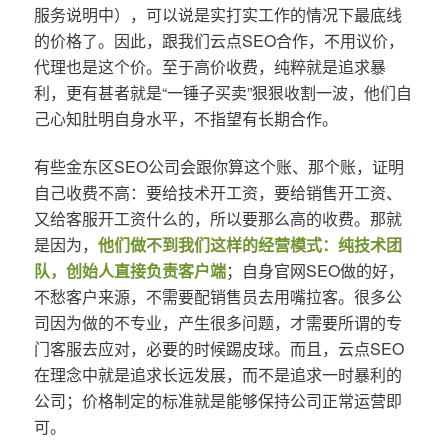
服务说明中），可以说是实打实工作的情况下最底线
的价格了。因此，跟我们云点SEO合作，不用议价，
代理也是这个价。至于高价收费，纯粹就是追求暴
利，更有甚者就是“一锤子买卖”狠狠收割一波，他们自
己心知肚明自身水平，不指望有长期合作。
有些金东区SEO公司会跟你算这个账、那个账，证明
自己收费不高：要给技术开工资，要给销售开工资、
又给客服开工资什么的，所以要那么高的收费。那就
是因为，
他们做不到我们这样的经营模式：纯技术团
队，创始人直接负责客户端
；自身官网SEO做的好，
不愁客户来源，不需要配销售员去用嘴拉客。很多公
司因为做的不专业，产生很多问题，才需要所谓的专
门客服去应对，必要的时候踢皮球。而且，云点SEO
在理念中就是追求长远发展，而不是追求一时暴利的
公司；价格制定的标准就是能够保持公司正常运营即
可。