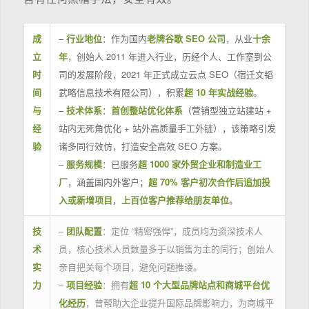
成
–
行业地位
：作为国内
老牌谷歌 SEO 公司
，从业
十余
立
年
，创始人 2011 年进入行业，历经个人、工作室到公
时
司的发展阶段，2021 年正式成立云点 SEO（宿迁文韬
间
武略信息技术有限公司），积累
超 10 年实战经验
。
与
–
技术体系
：
首创整站优化体系
（营销型独立站建站 +
经
站内无死角优化 + 站外高质量手工外链），该策略引发
验
诸多同行效仿，打造安全高效 SEO 方案。
–
服务规模
：已服务
超 1000 家外贸企业和制造业工
厂
，涵盖国内外客户；
超 70% 客户初次合作后追加投
入或新增项目
，
上百位客户推荐给朋友单位
。
技
–
团队配置
：定位 “精密强悍”，成员均为资深技术人
术
员，核心技术人员数量多于以销售为主的同行；创始人
实
亲自把关每个项目，避免问题推诿。
力
–
项目经验
：拥有
超 10 个大型品牌站点和商城平台优
化经历
，曾帮助大企业提升国际品牌影响力，为商城平