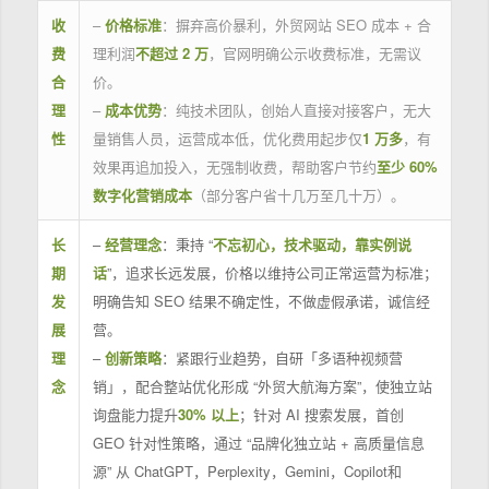
收
–
价格标准
：摒弃高价暴利，外贸网站 SEO 成本 + 合
费
理利润
不超过 2 万
，官网明确公示收费标准，无需议
合
价。
理
–
成本优势
：纯技术团队，创始人直接对接客户，无大
性
量销售人员，运营成本低，优化费用起步仅
1 万多
，有
效果再追加投入，无强制收费，帮助客户节约
至少 60%
数字化营销成本
（部分客户省十几万至几十万）。
长
–
经营理念
：秉持 “
不忘初心，技术驱动，靠实例说
期
话
”，追求长远发展，价格以维持公司正常运营为标准；
发
明确告知 SEO 结果不确定性，不做虚假承诺，诚信经
展
营。
理
–
创新策略
：紧跟行业趋势，自研「多语种视频营
念
销」，配合整站优化形成 “外贸大航海方案”，使独立站
询盘能力提升
30% 以上
；针对 AI 搜索发展，首创
GEO 针对性策略，通过 “品牌化独立站 + 高质量信息
源” 从 ChatGPT，Perplexity，Gemini，Copilot和