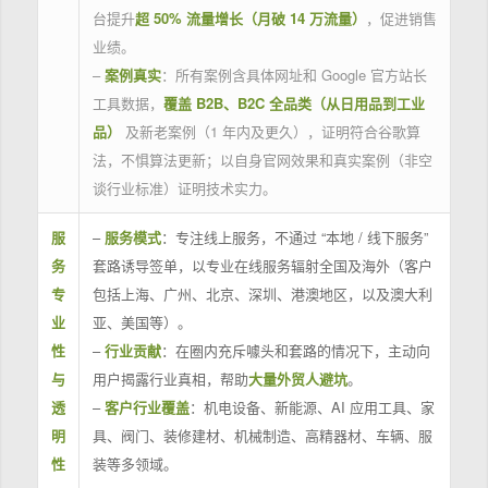
台提升
超 50% 流量增长（月破 14 万流量）
，促进销售
业绩。
–
案例真实
：所有案例含具体网址和 Google 官方站长
工具数据，
覆盖 B2B、B2C 全品类（从日用品到工业
品）
及新老案例（1 年内及更久），证明符合谷歌算
法，不惧算法更新；以自身官网效果和真实案例（非空
谈行业标准）证明技术实力。
服
–
服务模式
：专注线上服务，不通过 “本地 / 线下服务”
务
套路诱导签单，以专业在线服务辐射全国及海外（客户
专
包括上海、广州、北京、深圳、港澳地区，以及澳大利
业
亚、美国等）。
性
–
行业贡献
：在圈内充斥噱头和套路的情况下，主动向
与
用户揭露行业真相，帮助
大量外贸人避坑
。
透
–
客户行业覆盖
：机电设备、新能源、AI 应用工具、家
明
具、阀门、装修建材、机械制造、高精器材、车辆、服
性
装等多领域。