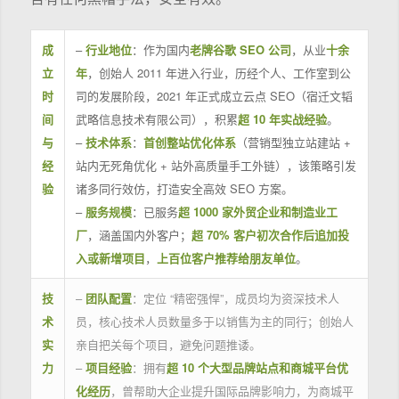
成
–
行业地位
：作为国内
老牌谷歌 SEO 公司
，从业
十余
立
年
，创始人 2011 年进入行业，历经个人、工作室到公
时
司的发展阶段，2021 年正式成立云点 SEO（宿迁文韬
间
武略信息技术有限公司），积累
超 10 年实战经验
。
与
–
技术体系
：
首创整站优化体系
（营销型独立站建站 +
经
站内无死角优化 + 站外高质量手工外链），该策略引发
验
诸多同行效仿，打造安全高效 SEO 方案。
–
服务规模
：已服务
超 1000 家外贸企业和制造业工
厂
，涵盖国内外客户；
超 70% 客户初次合作后追加投
入或新增项目
，
上百位客户推荐给朋友单位
。
技
–
团队配置
：定位 “精密强悍”，成员均为资深技术人
术
员，核心技术人员数量多于以销售为主的同行；创始人
实
亲自把关每个项目，避免问题推诿。
力
–
项目经验
：拥有
超 10 个大型品牌站点和商城平台优
化经历
，曾帮助大企业提升国际品牌影响力，为商城平