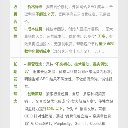
收
–
价格标准
：摒弃高价暴利，外贸网站 SEO 成本 + 合
费
理利润
不超过 2 万
，官网明确公示收费标准，无需议
合
价。
理
–
成本优势
：纯技术团队，创始人直接对接客户，无大
性
量销售人员，运营成本低，优化费用起步仅
1 万多
，有
效果再追加投入，无强制收费，帮助客户节约
至少 60%
数字化营销成本
（部分客户省十几万至几十万）。
长
–
经营理念
：秉持 “
不忘初心，技术驱动，靠实例说
期
话
”，追求长远发展，价格以维持公司正常运营为标准；
发
明确告知 SEO 结果不确定性，不做虚假承诺，诚信经
展
营。
理
–
创新策略
：紧跟行业趋势，自研「多语种视频营
念
销」，配合整站优化形成 “外贸大航海方案”，使独立站
询盘能力提升
30% 以上
；针对 AI 搜索发展，首创
GEO 针对性策略，通过 “品牌化独立站 + 高质量信息
源” 从 ChatGPT，Perplexity，Gemini，Copilot和