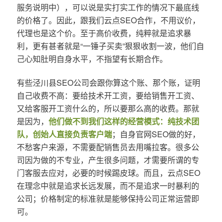
服务说明中），可以说是实打实工作的情况下最底线
的价格了。因此，跟我们云点SEO合作，不用议价，
代理也是这个价。至于高价收费，纯粹就是追求暴
利，更有甚者就是“一锤子买卖”狠狠收割一波，他们自
己心知肚明自身水平，不指望有长期合作。
有些泾川县SEO公司会跟你算这个账、那个账，证明
自己收费不高：要给技术开工资，要给销售开工资、
又给客服开工资什么的，所以要那么高的收费。那就
是因为，
他们做不到我们这样的经营模式：纯技术团
队，创始人直接负责客户端
；自身官网SEO做的好，
不愁客户来源，不需要配销售员去用嘴拉客。很多公
司因为做的不专业，产生很多问题，才需要所谓的专
门客服去应对，必要的时候踢皮球。而且，云点SEO
在理念中就是追求长远发展，而不是追求一时暴利的
公司；价格制定的标准就是能够保持公司正常运营即
可。