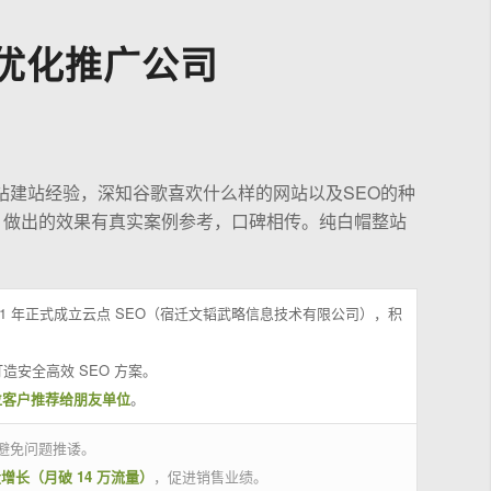
优化推广公司
站建站经验，深知谷歌喜欢什么样的网站以及SEO的种
，做出的效果有真实案例参考，口碑相传。纯白帽整站
21 年正式成立云点 SEO（宿迁文韬武略信息技术有限公司），积
造安全高效 SEO 方案。
位客户推荐给朋友单位
。
避免问题推诿。
量增长（月破 14 万流量）
，促进销售业绩。