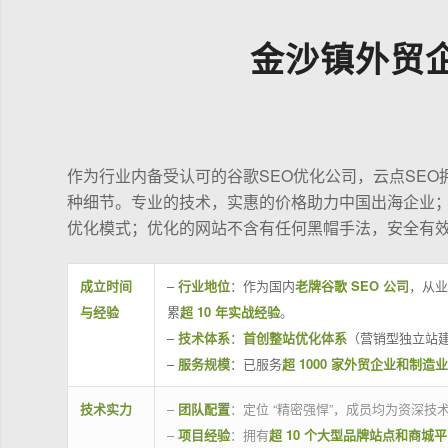
金沙镇外贸
作为行业内备受认可的谷歌SEO优化公司，云点SE
种细节。专业的技术，实惠的价格助力中国出海企业
优化模式；优化的网站不含有任何黑帽手法，安全有
成立时间
–
行业地位
：作为国内
老牌谷歌 SEO 公司
，从业
与经验
累
超 10 年实战经验
。
–
技术体系
：
首创整站优化体系
（营销型独立站建
–
服务规模
：已服务
超 1000 家外贸企业和制造
技术实力
–
团队配置
：定位 “精密强悍”，成员均为资深
–
项目经验
：拥有
超 10 个大型品牌站点和商城