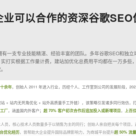
企业可以合作的资深谷歌SEO
O拥有一支专业技能精湛、经验丰富的团队。多年谷歌SEO和独立
；实打实根据工作量计费，建站加优化总费用平均都在一万多些
效。
十余年
，创始人 2011 年进入行业，历经个人、工作室到公司的发展阶段，20
站 + 站内无死角优化 + 站外高质量手工外链），该策略引发诸多同行效仿，打
业工厂
，涵盖国内外客户；
超 70% 客户初次合作后追加投入或新增项目
，
上百
技术人员，核心技术人员数量多于以销售为主的同行；创始人亲自把关每个项目，
平台优化经历
，曾帮助大企业提升国际品牌影响力，为商城平台提升
超 50% 流