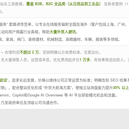
官方站长工具数据，
覆盖 B2B、B2C 全品类（从日用品到工业品）
及新老案例（1
力。
 线下服务” 套路诱导签单，以专业在线服务辐射全国及海外（客户包括上海、广
主动向用户揭露行业真相，帮助
大量外贸人避坑
。
工具、家具、阀门、装修建材、机械制造、高精器材、车辆、服装等多领域。
 + 合理利润
不超过 2 万
，官网明确公示收费标准，无需议价。
，无大量销售人员，运营成本低，优化费用起步仅
1 万多
，有效果再追加投入，
说话
”，追求长远发展，价格以维持公司正常运营为标准；明确告知 SEO 结
销」，配合整站优化形成 “外贸大航海方案”，使独立站询盘能力提升
30% 以上
emini，Copilot和Google AI Overviews 等 AI 平台获取曝光机会和流量。
，乃至政府单位及顶级公司沟通合作。