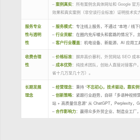
–
案例真实
：所有案例含具体网址和 Google 
效果和真实案例（非空谈行业标准）证明技术实
服务专业
–
服务模式
：专注线上服务，不通过 “本地 /
性与透明
–
行业贡献
：在圈内充斥噱头和套路的情况下，
性
–
客户行业覆盖
：机电设备、新能源、AI 应用
收费合理
–
价格标准
：摒弃高价暴利，外贸网站 SEO 成本
性
–
成本优势
：纯技术团队，创始人直接对接客户
省十几万至几十万）。
长期发展
–
经营理念
：秉持 “
不忘初心，技术驱动，靠实例
理念
–
创新策略
：紧跟行业趋势，自研「多语种视频营
站 + 高质量信息源” 从 ChatGPT，Perplexity，G
–
合作影响力
：赢得众多外贸企业、制造业工厂