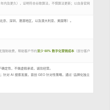
 年内及更久），证明符合谷歌算法，不惧算法更新；以自身官网
州、北京、深圳、港澳地区，以及澳大利亚、美国等）。
无强制收费，帮助客户节约
至少 60% 数字化营销成本
（部分客户
果不确定性，不做虚假承诺，诚信经营。
；针对 AI 搜索发展，首创 GEO 针对性策略，通过 “品牌化独立