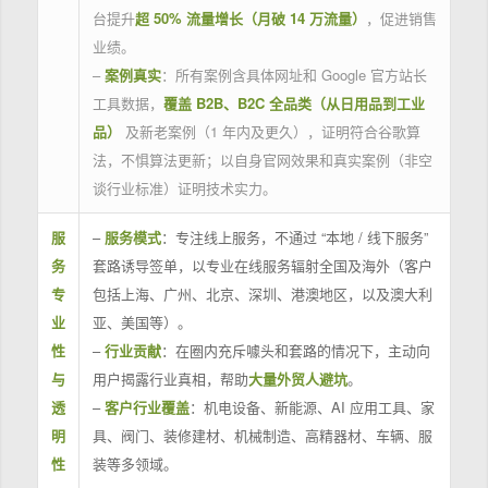
台提升
超 50% 流量增长（月破 14 万流量）
，促进销售
业绩。
–
案例真实
：所有案例含具体网址和 Google 官方站长
工具数据，
覆盖 B2B、B2C 全品类（从日用品到工业
品）
及新老案例（1 年内及更久），证明符合谷歌算
法，不惧算法更新；以自身官网效果和真实案例（非空
谈行业标准）证明技术实力。
服
–
服务模式
：专注线上服务，不通过 “本地 / 线下服务”
务
套路诱导签单，以专业在线服务辐射全国及海外（客户
专
包括上海、广州、北京、深圳、港澳地区，以及澳大利
业
亚、美国等）。
性
–
行业贡献
：在圈内充斥噱头和套路的情况下，主动向
与
用户揭露行业真相，帮助
大量外贸人避坑
。
透
–
客户行业覆盖
：机电设备、新能源、AI 应用工具、家
明
具、阀门、装修建材、机械制造、高精器材、车辆、服
性
装等多领域。