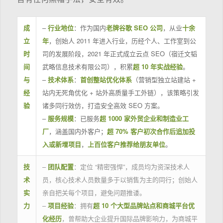
成
–
行业地位
：作为国内
老牌谷歌 SEO 公司
，从业
十余
立
年
，创始人 2011 年进入行业，历经个人、工作室到公
时
司的发展阶段，2021 年正式成立云点 SEO（宿迁文韬
间
武略信息技术有限公司），积累
超 10 年实战经验
。
与
–
技术体系
：
首创整站优化体系
（营销型独立站建站 +
经
站内无死角优化 + 站外高质量手工外链），该策略引发
验
诸多同行效仿，打造安全高效 SEO 方案。
–
服务规模
：已服务
超 1000 家外贸企业和制造业工
厂
，涵盖国内外客户；
超 70% 客户初次合作后追加投
入或新增项目
，
上百位客户推荐给朋友单位
。
技
–
团队配置
：定位 “精密强悍”，成员均为资深技术人
术
员，核心技术人员数量多于以销售为主的同行；创始人
实
亲自把关每个项目，避免问题推诿。
力
–
项目经验
：拥有
超 10 个大型品牌站点和商城平台优
化经历
，曾帮助大企业提升国际品牌影响力，为商城平