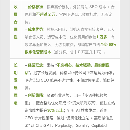
收
–
价格标准
：摒弃高价暴利，外贸网站 SEO 成本 + 合
费
理利润
不超过 2 万
，官网明确公示收费标准，无需议
合
价。
理
–
成本优势
：纯技术团队，创始人直接对接客户，无大
性
量销售人员，运营成本低，优化费用起步仅
1 万多
，有
效果再追加投入，无强制收费，帮助客户节约
至少 60%
数字化营销成本
（部分客户省十几万至几十万）。
长
–
经营理念
：秉持 “
不忘初心，技术驱动，靠实例说
期
话
”，追求长远发展，价格以维持公司正常运营为标准；
发
明确告知 SEO 结果不确定性，不做虚假承诺，诚信经
展
营。
理
–
创新策略
：紧跟行业趋势，自研「多语种视频营
念
销」，配合整站优化形成 “外贸大航海方案”，使独立站
询盘能力提升
30% 以上
；针对 AI 搜索发展，首创
GEO 针对性策略，通过 “品牌化独立站 + 高质量信息
源” 从 ChatGPT，Perplexity，Gemini，Copilot和