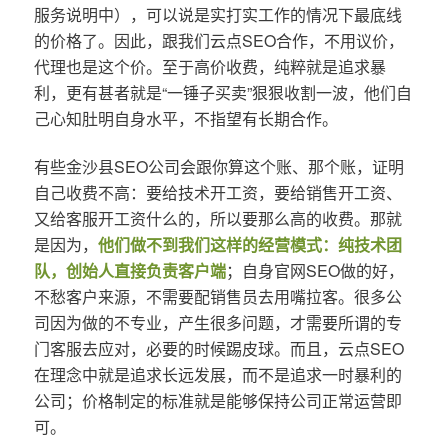
服务说明中），可以说是实打实工作的情况下最底线
的价格了。因此，跟我们云点SEO合作，不用议价，
代理也是这个价。至于高价收费，纯粹就是追求暴
利，更有甚者就是“一锤子买卖”狠狠收割一波，他们自
己心知肚明自身水平，不指望有长期合作。
有些金沙县SEO公司会跟你算这个账、那个账，证明
自己收费不高：要给技术开工资，要给销售开工资、
又给客服开工资什么的，所以要那么高的收费。那就
是因为，
他们做不到我们这样的经营模式：纯技术团
队，创始人直接负责客户端
；自身官网SEO做的好，
不愁客户来源，不需要配销售员去用嘴拉客。很多公
司因为做的不专业，产生很多问题，才需要所谓的专
门客服去应对，必要的时候踢皮球。而且，云点SEO
在理念中就是追求长远发展，而不是追求一时暴利的
公司；价格制定的标准就是能够保持公司正常运营即
可。