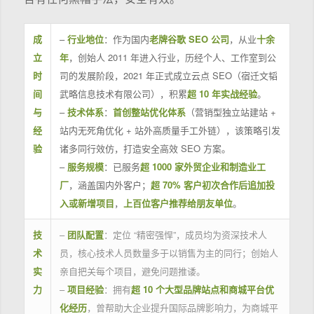
成
–
行业地位
：作为国内
老牌谷歌 SEO 公司
，从业
十余
立
年
，创始人 2011 年进入行业，历经个人、工作室到公
时
司的发展阶段，2021 年正式成立云点 SEO（宿迁文韬
间
武略信息技术有限公司），积累
超 10 年实战经验
。
与
–
技术体系
：
首创整站优化体系
（营销型独立站建站 +
经
站内无死角优化 + 站外高质量手工外链），该策略引发
验
诸多同行效仿，打造安全高效 SEO 方案。
–
服务规模
：已服务
超 1000 家外贸企业和制造业工
厂
，涵盖国内外客户；
超 70% 客户初次合作后追加投
入或新增项目
，
上百位客户推荐给朋友单位
。
技
–
团队配置
：定位 “精密强悍”，成员均为资深技术人
术
员，核心技术人员数量多于以销售为主的同行；创始人
实
亲自把关每个项目，避免问题推诿。
力
–
项目经验
：拥有
超 10 个大型品牌站点和商城平台优
化经历
，曾帮助大企业提升国际品牌影响力，为商城平