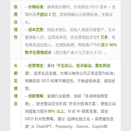
收
–
价格标准
：摒弃高价暴利，外贸网站 SEO 成本 + 合
费
理利润
不超过 2 万
，官网明确公示收费标准，无需议
合
价。
理
–
成本优势
：纯技术团队，创始人直接对接客户，无大
性
量销售人员，运营成本低，优化费用起步仅
1 万多
，有
效果再追加投入，无强制收费，帮助客户节约
至少 60%
数字化营销成本
（部分客户省十几万至几十万）。
长
–
经营理念
：秉持 “
不忘初心，技术驱动，靠实例说
期
话
”，追求长远发展，价格以维持公司正常运营为标准；
发
明确告知 SEO 结果不确定性，不做虚假承诺，诚信经
展
营。
理
–
创新策略
：紧跟行业趋势，自研「多语种视频营
念
销」，配合整站优化形成 “外贸大航海方案”，使独立站
询盘能力提升
30% 以上
；针对 AI 搜索发展，首创
GEO 针对性策略，通过 “品牌化独立站 + 高质量信息
源” 从 ChatGPT，Perplexity，Gemini，Copilot和