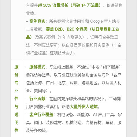
台提升
超 50% 流量增长（月破 14 万流量）
，促进销售
业绩。
–
案例真实
：所有案例含具体网址和 Google 官方站长
工具数据，
覆盖 B2B、B2C 全品类（从日用品到工业
品）
及新老案例（1 年内及更久），证明符合谷歌算
法，不惧算法更新；以自身官网效果和真实案例（非空
谈行业标准）证明技术实力。
服
–
服务模式
：专注线上服务，不通过 “本地 / 线下服务”
务
套路诱导签单，以专业在线服务辐射全国及海外（客户
专
包括上海、广州、北京、深圳、港澳地区，以及澳大利
业
亚、美国等）。
性
–
行业贡献
：在圈内充斥噱头和套路的情况下，主动向
与
用户揭露行业真相，帮助
大量外贸人避坑
。
透
–
客户行业覆盖
：机电设备、新能源、AI 应用工具、家
明
具、阀门、装修建材、机械制造、高精器材、车辆、服
性
装等多领域。