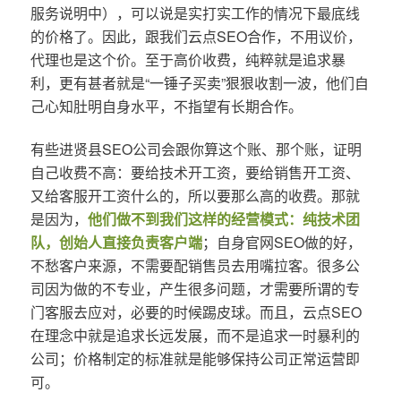
服务说明中），可以说是实打实工作的情况下最底线
的价格了。因此，跟我们云点SEO合作，不用议价，
代理也是这个价。至于高价收费，纯粹就是追求暴
利，更有甚者就是“一锤子买卖”狠狠收割一波，他们自
己心知肚明自身水平，不指望有长期合作。
有些进贤县SEO公司会跟你算这个账、那个账，证明
自己收费不高：要给技术开工资，要给销售开工资、
又给客服开工资什么的，所以要那么高的收费。那就
是因为，
他们做不到我们这样的经营模式：纯技术团
队，创始人直接负责客户端
；自身官网SEO做的好，
不愁客户来源，不需要配销售员去用嘴拉客。很多公
司因为做的不专业，产生很多问题，才需要所谓的专
门客服去应对，必要的时候踢皮球。而且，云点SEO
在理念中就是追求长远发展，而不是追求一时暴利的
公司；价格制定的标准就是能够保持公司正常运营即
可。