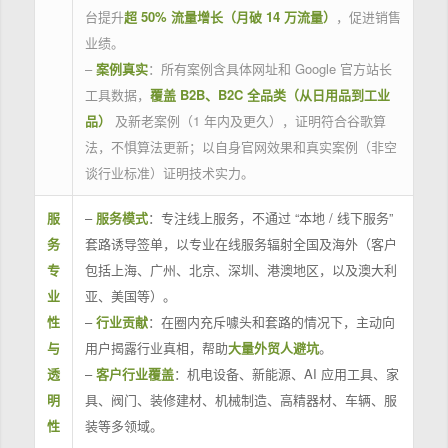
台提升
超 50% 流量增长（月破 14 万流量）
，促进销售
业绩。
–
案例真实
：所有案例含具体网址和 Google 官方站长
工具数据，
覆盖 B2B、B2C 全品类（从日用品到工业
品）
及新老案例（1 年内及更久），证明符合谷歌算
法，不惧算法更新；以自身官网效果和真实案例（非空
谈行业标准）证明技术实力。
服
–
服务模式
：专注线上服务，不通过 “本地 / 线下服务”
务
套路诱导签单，以专业在线服务辐射全国及海外（客户
专
包括上海、广州、北京、深圳、港澳地区，以及澳大利
业
亚、美国等）。
性
–
行业贡献
：在圈内充斥噱头和套路的情况下，主动向
与
用户揭露行业真相，帮助
大量外贸人避坑
。
透
–
客户行业覆盖
：机电设备、新能源、AI 应用工具、家
明
具、阀门、装修建材、机械制造、高精器材、车辆、服
性
装等多领域。