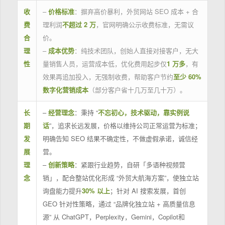
收
–
价格标准
：摒弃高价暴利，外贸网站 SEO 成本 + 合
费
理利润
不超过 2 万
，官网明确公示收费标准，无需议
合
价。
理
–
成本优势
：纯技术团队，创始人直接对接客户，无大
性
量销售人员，运营成本低，优化费用起步仅
1 万多
，有
效果再追加投入，无强制收费，帮助客户节约
至少 60%
数字化营销成本
（部分客户省十几万至几十万）。
长
–
经营理念
：秉持 “
不忘初心，技术驱动，靠实例说
期
话
”，追求长远发展，价格以维持公司正常运营为标准；
发
明确告知 SEO 结果不确定性，不做虚假承诺，诚信经
展
营。
理
–
创新策略
：紧跟行业趋势，自研「多语种视频营
念
销」，配合整站优化形成 “外贸大航海方案”，使独立站
询盘能力提升
30% 以上
；针对 AI 搜索发展，首创
GEO 针对性策略，通过 “品牌化独立站 + 高质量信息
源” 从 ChatGPT，Perplexity，Gemini，Copilot和