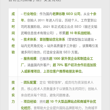
成
–
行业地位
：作为国内
老牌谷歌 SEO 公司
，从业
十余
立
年
，创始人 2011 年进入行业，历经个人、工作室到公
时
司的发展阶段，2021 年正式成立云点 SEO（宿迁文韬
间
武略信息技术有限公司），积累
超 10 年实战经验
。
与
–
技术体系
：
首创整站优化体系
（营销型独立站建站 +
经
站内无死角优化 + 站外高质量手工外链），该策略引发
验
诸多同行效仿，打造安全高效 SEO 方案。
–
服务规模
：已服务
超 1000 家外贸企业和制造业工
厂
，涵盖国内外客户；
超 70% 客户初次合作后追加投
入或新增项目
，
上百位客户推荐给朋友单位
。
技
–
团队配置
：定位 “精密强悍”，成员均为资深技术人
术
员，核心技术人员数量多于以销售为主的同行；创始人
实
亲自把关每个项目，避免问题推诿。
力
–
项目经验
：拥有
超 10 个大型品牌站点和商城平台优
化经历
，曾帮助大企业提升国际品牌影响力，为商城平