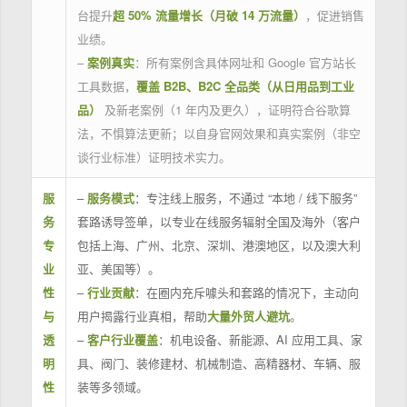
台提升
超 50% 流量增长（月破 14 万流量）
，促进销售
业绩。
–
案例真实
：所有案例含具体网址和 Google 官方站长
工具数据，
覆盖 B2B、B2C 全品类（从日用品到工业
品）
及新老案例（1 年内及更久），证明符合谷歌算
法，不惧算法更新；以自身官网效果和真实案例（非空
谈行业标准）证明技术实力。
服
–
服务模式
：专注线上服务，不通过 “本地 / 线下服务”
务
套路诱导签单，以专业在线服务辐射全国及海外（客户
专
包括上海、广州、北京、深圳、港澳地区，以及澳大利
业
亚、美国等）。
性
–
行业贡献
：在圈内充斥噱头和套路的情况下，主动向
与
用户揭露行业真相，帮助
大量外贸人避坑
。
透
–
客户行业覆盖
：机电设备、新能源、AI 应用工具、家
明
具、阀门、装修建材、机械制造、高精器材、车辆、服
性
装等多领域。