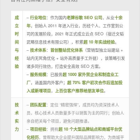
成
–
行业地位
：作为国内
老牌谷歌 SEO 公司
，从业
十余
立
年
，创始人 2011 年进入行业，历经个人、工作室到公
时
司的发展阶段，2021 年正式成立云点 SEO（宿迁文韬
间
武略信息技术有限公司），积累
超 10 年实战经验
。
与
–
技术体系
：
首创整站优化体系
（营销型独立站建站 +
经
站内无死角优化 + 站外高质量手工外链），该策略引发
验
诸多同行效仿，打造安全高效 SEO 方案。
–
服务规模
：已服务
超 1000 家外贸企业和制造业工
厂
，涵盖国内外客户；
超 70% 客户初次合作后追加投
入或新增项目
，
上百位客户推荐给朋友单位
。
技
–
团队配置
：定位 “精密强悍”，成员均为资深技术人
术
员，核心技术人员数量多于以销售为主的同行；创始人
实
亲自把关每个项目，避免问题推诿。
力
–
项目经验
：拥有
超 10 个大型品牌站点和商城平台优
化经历
，曾帮助大企业提升国际品牌影响力，为商城平