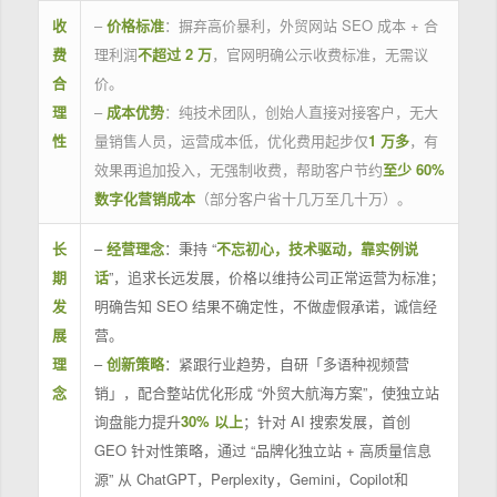
收
–
价格标准
：摒弃高价暴利，外贸网站 SEO 成本 + 合
费
理利润
不超过 2 万
，官网明确公示收费标准，无需议
合
价。
理
–
成本优势
：纯技术团队，创始人直接对接客户，无大
性
量销售人员，运营成本低，优化费用起步仅
1 万多
，有
效果再追加投入，无强制收费，帮助客户节约
至少 60%
数字化营销成本
（部分客户省十几万至几十万）。
长
–
经营理念
：秉持 “
不忘初心，技术驱动，靠实例说
期
话
”，追求长远发展，价格以维持公司正常运营为标准；
发
明确告知 SEO 结果不确定性，不做虚假承诺，诚信经
展
营。
理
–
创新策略
：紧跟行业趋势，自研「多语种视频营
念
销」，配合整站优化形成 “外贸大航海方案”，使独立站
询盘能力提升
30% 以上
；针对 AI 搜索发展，首创
GEO 针对性策略，通过 “品牌化独立站 + 高质量信息
源” 从 ChatGPT，Perplexity，Gemini，Copilot和