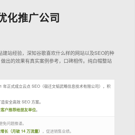
优化推广公司
站建站经验，深知谷歌喜欢什么样的网站以及SEO的种
，做出的效果有真实案例参考，口碑相传。纯白帽整站
21 年正式成立云点 SEO（宿迁文韬武略信息技术有限公司），积
造安全高效 SEO 方案。
位客户推荐给朋友单位
。
避免问题推诿。
量增长（月破 14 万流量）
，促进销售业绩。