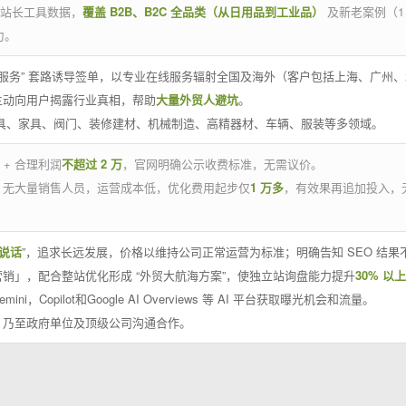
官方站长工具数据，
覆盖 B2B、B2C 全品类（从日用品到工业品）
及新老案例（1
力。
 线下服务” 套路诱导签单，以专业在线服务辐射全国及海外（客户包括上海、广
主动向用户揭露行业真相，帮助
大量外贸人避坑
。
工具、家具、阀门、装修建材、机械制造、高精器材、车辆、服装等多领域。
 + 合理利润
不超过 2 万
，官网明确公示收费标准，无需议价。
，无大量销售人员，运营成本低，优化费用起步仅
1 万多
，有效果再追加投入，
说话
”，追求长远发展，价格以维持公司正常运营为标准；明确告知 SEO 结
销」，配合整站优化形成 “外贸大航海方案”，使独立站询盘能力提升
30% 以上
emini，Copilot和Google AI Overviews 等 AI 平台获取曝光机会和流量。
，乃至政府单位及顶级公司沟通合作。