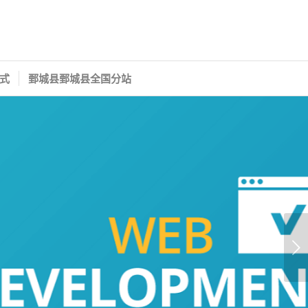
式
鄄城县鄄城县全国分站
下一页