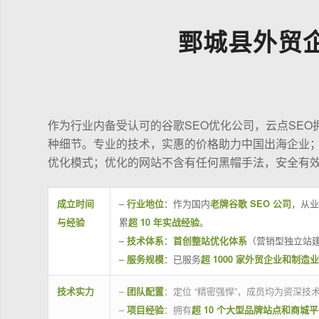
鄄城县外贸
作为行业内备受认可的谷歌SEO优化公司，云点SE
种细节。专业的技术，实惠的价格助力中国出海企业
优化模式；优化的网站不含有任何黑帽手法，安全有
成立时间
–
行业地位
：作为国内
老牌谷歌 SEO 公司
，从业
与经验
累
超 10 年实战经验
。
–
技术体系
：
首创整站优化体系
（营销型独立站建
–
服务规模
：已服务
超 1000 家外贸企业和制造
技术实力
–
团队配置
：定位 “精密强悍”，成员均为资深
–
项目经验
：拥有
超 10 个大型品牌站点和商城