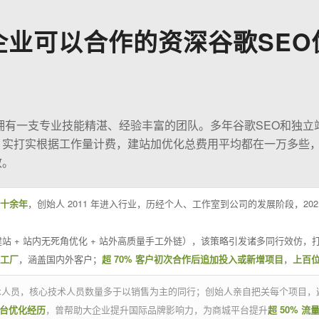
企业可以合作的资深谷歌SEO
O拥有一支专业技能精湛、经验丰富的团队。多年谷歌SEO和独立
；实打实根据工作量计费，建站加优化总费用平均都在一万多些
效。
十余年
，创始人 2011 年进入行业，历经个人、工作室到公司的发展阶段，20
站 + 站内无死角优化 + 站外高质量手工外链），该策略引发诸多同行效仿，打
业工厂
，涵盖国内外客户；
超 70% 客户初次合作后追加投入或新增项目
，
上百
技术人员，核心技术人员数量多于以销售为主的同行；创始人亲自把关每个项目，
平台优化经历
，曾帮助大企业提升国际品牌影响力，为商城平台提升
超 50% 流