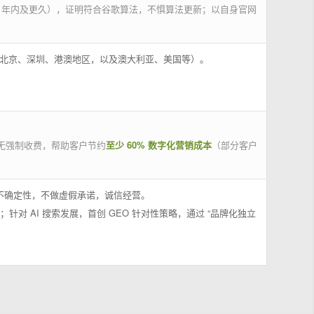
 年内及更久），证明符合谷歌算法，不惧算法更新；以自身官网
州、北京、深圳、港澳地区，以及澳大利亚、美国等）。
无强制收费，帮助客户节约
至少 60% 数字化营销成本
（部分客户
果不确定性，不做虚假承诺，诚信经营。
；针对 AI 搜索发展，首创 GEO 针对性策略，通过 “品牌化独立