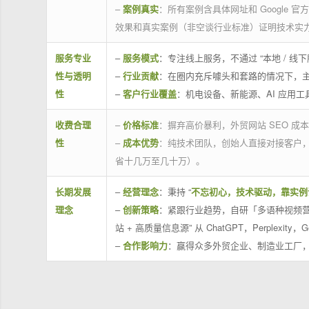
–
案例真实
：所有案例含具体网址和 Google 
效果和真实案例（非空谈行业标准）证明技术实
服务专业
–
服务模式
：专注线上服务，不通过 “本地 /
性与透明
–
行业贡献
：在圈内充斥噱头和套路的情况下，
性
–
客户行业覆盖
：机电设备、新能源、AI 应用
收费合理
–
价格标准
：摒弃高价暴利，外贸网站 SEO 成本
性
–
成本优势
：纯技术团队，创始人直接对接客户
省十几万至几十万）。
长期发展
–
经营理念
：秉持 “
不忘初心，技术驱动，靠实例
理念
–
创新策略
：紧跟行业趋势，自研「多语种视频营
站 + 高质量信息源” 从 ChatGPT，Perplexity，G
–
合作影响力
：赢得众多外贸企业、制造业工厂