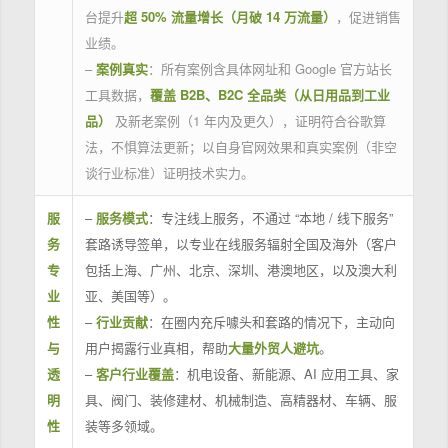
台提升
超 50% 流量增长（月破 14 万流量）
，促进销售
业绩。
–
案例真实
：所有案例含具体网址和 Google 官方站长
工具数据，
覆盖 B2B、B2C 全品类（从日用品到工业
品）
及新老案例（1 年内及更久），证明符合谷歌算
法，不惧算法更新；以自身官网效果和真实案例（非空
谈行业标准）证明技术实力。
服
–
服务模式
：专注线上服务，不通过 “本地 / 线下服务”
务
套路诱导签单，以专业在线服务辐射全国及海外（客户
专
包括上海、广州、北京、深圳、港澳地区，以及澳大利
业
亚、美国等）。
性
–
行业贡献
：在圈内充斥噱头和套路的情况下，主动向
与
用户揭露行业真相，帮助
大量外贸人避坑
。
透
–
客户行业覆盖
：机电设备、新能源、AI 应用工具、家
明
具、阀门、装修建材、机械制造、高精器材、车辆、服
性
装等多领域。