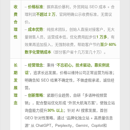
收
–
价格标准
：摒弃高价暴利，外贸网站 SEO 成本 + 合
费
理利润
不超过 2 万
，官网明确公示收费标准，无需议
合
价。
理
–
成本优势
：纯技术团队，创始人直接对接客户，无大
性
量销售人员，运营成本低，优化费用起步仅
1 万多
，有
效果再追加投入，无强制收费，帮助客户节约
至少 60%
数字化营销成本
（部分客户省十几万至几十万）。
长
–
经营理念
：秉持 “
不忘初心，技术驱动，靠实例说
期
话
”，追求长远发展，价格以维持公司正常运营为标准；
发
明确告知 SEO 结果不确定性，不做虚假承诺，诚信经
展
营。
理
–
创新策略
：紧跟行业趋势，自研「多语种视频营
念
销」，配合整站优化形成 “外贸大航海方案”，使独立站
询盘能力提升
30% 以上
；针对 AI 搜索发展，首创
GEO 针对性策略，通过 “品牌化独立站 + 高质量信息
源” 从 ChatGPT，Perplexity，Gemini，Copilot和