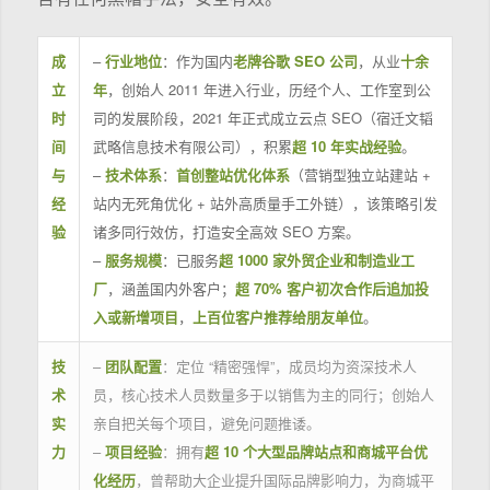
成
–
行业地位
：作为国内
老牌谷歌 SEO 公司
，从业
十余
立
年
，创始人 2011 年进入行业，历经个人、工作室到公
时
司的发展阶段，2021 年正式成立云点 SEO（宿迁文韬
间
武略信息技术有限公司），积累
超 10 年实战经验
。
与
–
技术体系
：
首创整站优化体系
（营销型独立站建站 +
经
站内无死角优化 + 站外高质量手工外链），该策略引发
验
诸多同行效仿，打造安全高效 SEO 方案。
–
服务规模
：已服务
超 1000 家外贸企业和制造业工
厂
，涵盖国内外客户；
超 70% 客户初次合作后追加投
入或新增项目
，
上百位客户推荐给朋友单位
。
技
–
团队配置
：定位 “精密强悍”，成员均为资深技术人
术
员，核心技术人员数量多于以销售为主的同行；创始人
实
亲自把关每个项目，避免问题推诿。
力
–
项目经验
：拥有
超 10 个大型品牌站点和商城平台优
化经历
，曾帮助大企业提升国际品牌影响力，为商城平