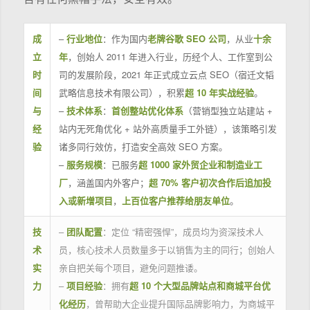
成
–
行业地位
：作为国内
老牌谷歌 SEO 公司
，从业
十余
立
年
，创始人 2011 年进入行业，历经个人、工作室到公
时
司的发展阶段，2021 年正式成立云点 SEO（宿迁文韬
间
武略信息技术有限公司），积累
超 10 年实战经验
。
与
–
技术体系
：
首创整站优化体系
（营销型独立站建站 +
经
站内无死角优化 + 站外高质量手工外链），该策略引发
验
诸多同行效仿，打造安全高效 SEO 方案。
–
服务规模
：已服务
超 1000 家外贸企业和制造业工
厂
，涵盖国内外客户；
超 70% 客户初次合作后追加投
入或新增项目
，
上百位客户推荐给朋友单位
。
技
–
团队配置
：定位 “精密强悍”，成员均为资深技术人
术
员，核心技术人员数量多于以销售为主的同行；创始人
实
亲自把关每个项目，避免问题推诿。
力
–
项目经验
：拥有
超 10 个大型品牌站点和商城平台优
化经历
，曾帮助大企业提升国际品牌影响力，为商城平