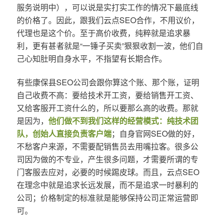
服务说明中），可以说是实打实工作的情况下最底线
的价格了。因此，跟我们云点SEO合作，不用议价，
代理也是这个价。至于高价收费，纯粹就是追求暴
利，更有甚者就是“一锤子买卖”狠狠收割一波，他们自
己心知肚明自身水平，不指望有长期合作。
有些康保县SEO公司会跟你算这个账、那个账，证明
自己收费不高：要给技术开工资，要给销售开工资、
又给客服开工资什么的，所以要那么高的收费。那就
是因为，
他们做不到我们这样的经营模式：纯技术团
队，创始人直接负责客户端
；自身官网SEO做的好，
不愁客户来源，不需要配销售员去用嘴拉客。很多公
司因为做的不专业，产生很多问题，才需要所谓的专
门客服去应对，必要的时候踢皮球。而且，云点SEO
在理念中就是追求长远发展，而不是追求一时暴利的
公司；价格制定的标准就是能够保持公司正常运营即
可。