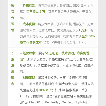
收
–
价格标准
：摒弃高价暴利，外贸网站 SEO 成本 + 合
费
理利润
不超过 2 万
，官网明确公示收费标准，无需议
合
价。
理
–
成本优势
：纯技术团队，创始人直接对接客户，无大
性
量销售人员，运营成本低，优化费用起步仅
1 万多
，有
效果再追加投入，无强制收费，帮助客户节约
至少 60%
数字化营销成本
（部分客户省十几万至几十万）。
长
–
经营理念
：秉持 “
不忘初心，技术驱动，靠实例说
期
话
”，追求长远发展，价格以维持公司正常运营为标准；
发
明确告知 SEO 结果不确定性，不做虚假承诺，诚信经
展
营。
理
–
创新策略
：紧跟行业趋势，自研「多语种视频营
念
销」，配合整站优化形成 “外贸大航海方案”，使独立站
询盘能力提升
30% 以上
；针对 AI 搜索发展，首创
GEO 针对性策略，通过 “品牌化独立站 + 高质量信息
源” 从 ChatGPT，Perplexity，Gemini，Copilot和