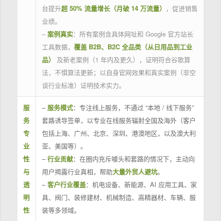
台提升
超 50% 流量增长（月破 14 万流量）
，促进销售
业绩。
–
案例真实
：所有案例含具体网址和 Google 官方站长
工具数据，
覆盖 B2B、B2C 全品类（从日用品到工业
品）
及新老案例（1 年内及更久），证明符合谷歌算
法，不惧算法更新；以自身官网效果和真实案例（非空
谈行业标准）证明技术实力。
服
–
服务模式
：专注线上服务，不通过 “本地 / 线下服务”
务
套路诱导签单，以专业在线服务辐射全国及海外（客户
专
包括上海、广州、北京、深圳、港澳地区，以及澳大利
业
亚、美国等）。
性
–
行业贡献
：在圈内充斥噱头和套路的情况下，主动向
与
用户揭露行业真相，帮助
大量外贸人避坑
。
透
–
客户行业覆盖
：机电设备、新能源、AI 应用工具、家
明
具、阀门、装修建材、机械制造、高精器材、车辆、服
性
装等多领域。